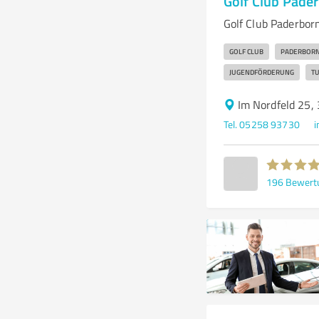
Golf Club Pader
Golf Club Paderborne
GOLF CLUB
PADERBORN
JUGENDFÖRDERUNG
TU
Im Nordfeld 25,
Tel. 05258 93730
i
196
Bewert