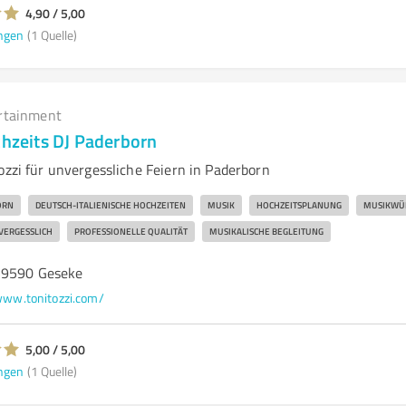
4,90 / 5,00
ngen
(1 Quelle)
rtainment
chzeits DJ Paderborn
ozzi für unvergessliche Feiern in Paderborn
ORN
DEUTSCH-ITALIENISCHE HOCHZEITEN
MUSIK
HOCHZEITSPLANUNG
MUSIKWÜ
VERGESSLICH
PROFESSIONELLE QUALITÄT
MUSIKALISCHE BEGLEITUNG
59590 Geseke
ww.tonitozzi.com/
5,00 / 5,00
ngen
(1 Quelle)