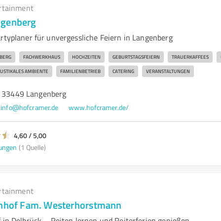
rtainment
ngenberg
artyplaner für unvergessliche Feiern in Langenberg
BERG
FACHWERKHAUS
HOCHZEITEN
GEBURTSTAGSFEIERN
TRAUERKAFFEES
USTIKALES AMBIENTE
FAMILIENBETRIEB
CATERING
VERANSTALTUNGEN
, 33449 Langenberg
info@hofcramer.de
www.hofcramer.de/
4,60 / 5,00
ungen
(1 Quelle)
rtainment
enhof Fam. Westerhorstmann
f in Delbrück – Reiten lernen und Reiterferien genießen