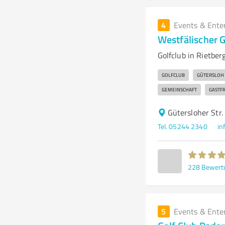
4
Events & Ente
Westfälischer G
Golfclub in Rietbe
GOLFCLUB
GÜTERSLOH
GEMEINSCHAFT
GASTF
Gütersloher Str
Tel. 05244 2340
in
228
Bewert
5
Events & Ente