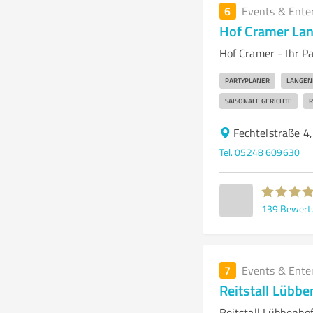
6
Events & Ente
Hof Cramer La
Hof Cramer - Ihr P
PARTYPLANER
LANGEN
SAISONALE GERICHTE
R
Fechtelstraße 4
Tel. 05248 609630
139
Bewert
7
Events & Ente
Reitstall Lübb
Reitstall Lübbenho