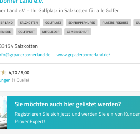
borner Land e.V.
r Land e.V. – Ihr Golfplatz in Salzkotten für alle Golfer
ER LAND
SALZKOTTEN
GOLFPLATZ
SCHNUPPERKURSE
PLATZREIFEKURSE
GA
RNIERE
GOLFSPORT
MITGLIEDER
GEMEINSCHAFT
 33154 Salzkotten
nfo@gcpaderbornerland.de
www.gcpaderbornerland.de/
4,70 / 5,00
ungen
(1 Quelle)
Sie möchten auch hier gelistet werden?
Registrieren Sie sich jetzt und werden Sie ein von Kund
ProvenExpert!