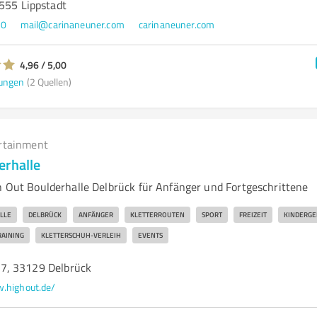
9555 Lippstadt
50
mail@carinaneuner.com
carinaneuner.com
4,96 / 5,00
ungen
(2 Quellen)
rtainment
erhalle
gh Out Boulderhalle Delbrück für Anfänger und Fortgeschrittene
LLE
DELBRÜCK
ANFÄNGER
KLETTERROUTEN
SPORT
FREIZEIT
KINDERGE
RAINING
KLETTERSCHUH-VERLEIH
EVENTS
7, 33129 Delbrück
.highout.de/