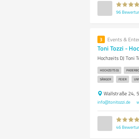
96
Bewertu
3
Events & Ente
Toni Tozzi - Ho
Hochzeits DJ Toni T
HOCHZEITS DJ
PADERB
SÄNGER
FEIER
UN
Wallstraße 24, 
info@tonitozzi.de
w
46
Bewertu