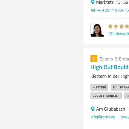
Marktstr. 13, 5
Tel. +49 2941 93344
124
Bewert
2
Events & Ente
High Out Bould
Klettern in der Hi
KLETTERN
BOULDERHA
QUEER-FREUNDLICH
T
Am Grubebach 1
info@roma.de
www