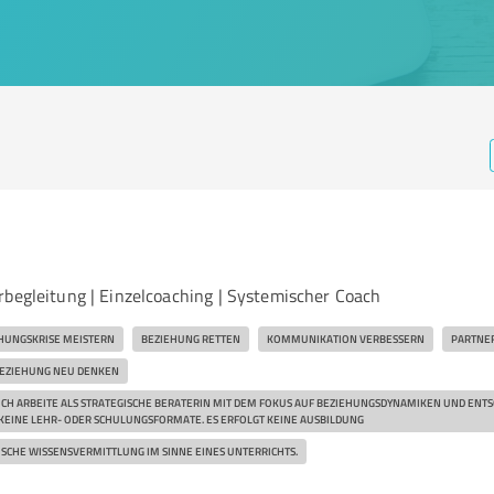
rbegleitung | Einzelcoaching | Systemischer Coach
HUNGSKRISE MEISTERN
BEZIEHUNG RETTEN
KOMMUNIKATION VERBESSERN
PARTNER
EZIEHUNG NEU DENKEN
 ICH ARBEITE ALS STRATEGISCHE BERATERIN MIT DEM FOKUS AUF BEZIEHUNGSDYNAMIKEN UND ENT
 KEINE LEHR- ODER SCHULUNGSFORMATE. ES ERFOLGT KEINE AUSBILDUNG
SCHE WISSENSVERMITTLUNG IM SINNE EINES UNTERRICHTS.