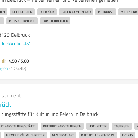
NEN
REITERFERIEN
DELBRÜCK
PADERBORNER LAND
REITKURSE
MIETPFERD
E
REITSPORTANLAGE
FAMILIENBETRIEB
3129 Delbrück
luebbenhof.de/
4,50 / 5,00
ngen
(1 Quelle)
rtainment
brück
altungsstätte für Kultur und Feiern in Delbrück
VERANSTALTUNGSSTÄTTE
KULTURVERANSTALTUNGEN
HOCHZEITEN
TAGUNGEN
FLEXIBLE RÄUMLICHKEITEN
GEMEINSCHAFT
KULTURELLES ZENTRUM
EVENTS