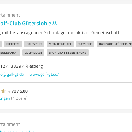
rtainment
olf-Club Gütersloh e.V.
rg mit herausragender Golfanlage und aktiver Gemeinschaft
RIETBERG
GOLFSPORT
MITGLIEDSCHAFT
TURNIERE
NACHWUCHSFÖRDERUN
REUNDSCHAFT
GOLFANLAGE
SPORTLICHE BEGEISTERUNG
. 127, 33397 Rietberg
fo@golf-gt.de
www.golf-gt.de/
4,70 / 5,00
ungen
(1 Quelle)
rtainment