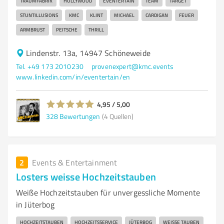
TRAUMFABRIK
HOLLYWOOD
EVENTERTAIN
TEAM
TARGET
STUNTILLUSIONS
KMC
KLINT
MICHAEL
CARDIGAN
FEUER
ARMBRUST
PEITSCHE
THRILL
Lindenstr. 13a, 14947 Schöneweide
Tel. +49 173 2010230
provenexpert@kmc.events
www.linkedin.com/in/eventertain/en
4,95 / 5,00
328
Bewertungen
(4 Quellen)
2
Events & Entertainment
Losters weisse Hochzeitstauben
Weiße Hochzeitstauben für unvergessliche Momente
in Jüterbog
HOCHZEITSTAUBEN
HOCHZEITSSERVICE
JÜTERBOG
WEISSE TAUBEN