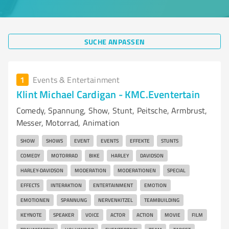
SUCHE ANPASSEN
1
Events & Entertainment
Klint Michael Cardigan - KMC.Eventertain
Comedy, Spannung, Show, Stunt, Peitsche, Armbrust,
Messer, Motorrad, Animation
SHOW
SHOWS
EVENT
EVENTS
EFFEKTE
STUNTS
COMEDY
MOTORRAD
BIKE
HARLEY
DAVIDSON
HARLEY-DAVIDSON
MODERATION
MODERATIONEN
SPECIAL
EFFECTS
INTERAKTION
ENTERTAINMENT
EMOTION
EMOTIONEN
SPANNUNG
NERVENKITZEL
TEAMBUILDING
KEYNOTE
SPEAKER
VOICE
ACTOR
ACTION
MOVIE
FILM