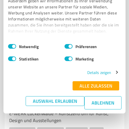
Außerdem geben wir Informationen zu Ihrer Verwendung
TONTECHNIK
OPEN-AIR-BÜHNEN
JÜTERBOG
VERLEIH
unserer Website an unsere Partner für soziale Medien,
PROFESSIONELLE DIENSTLEISTUNGEN
INDIVIDUELLE BERATUNG
Werbung und Analysen weiter. Unsere Partner führen diese
TRANSPARENTE PREISE
MASSGESCHNEIDERTE LÖSUNGEN
Informationen möglicherweise mit weiteren Daten
zusammen, die Sie ihnen bereitgestellt haben oder die sie im
ZUVERLÄSSIGER PARTNER
Rahmen Ihrer Nutzung der Dienste gesammelt haben.
Neuheimer Weg 2b, 14913 Jüterbog
Einwilligungsauswahl
Impressum
|
Datenschutzbestimmungen
Notwendig
Präferenzen
info@os-vt.de
www.os-vt.de/
Statistiken
Marketing
5,00 / 5,00
6
Bewertungen
(1 Quelle)
Details zeigen
ALLE ZULASSEN
5
Events & Entertainment
AUSWAHL ERLAUBEN
ABLEHNEN
E-WERK Luckenwalde
E-WERK Luckenwalde – Kunstzentrum für Kunst,
Design und Ausstellungen