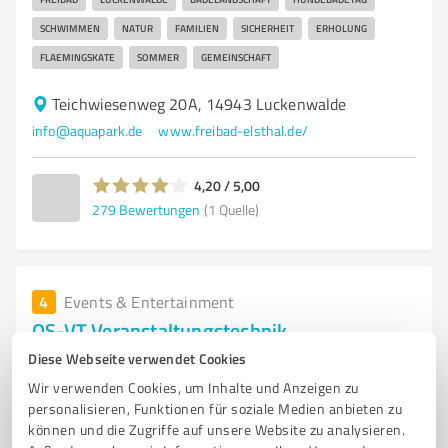
SCHWIMMEN
NATUR
FAMILIEN
SICHERHEIT
ERHOLUNG
FLAEMINGSKATE
SOMMER
GEMEINSCHAFT
Teichwiesenweg 20A, 14943 Luckenwalde
info@aquapark.de
www.freibad-elsthal.de/
4,20 / 5,00
279
Bewertungen
(1 Quelle)
4
Events & Entertainment
OS-VT Veranstaltungstechnik
Diese Webseite verwendet Cookies
Professionelle Veranstaltungstechnik-Dienstleistungen
in Jüterbog für Ihr Event
Wir verwenden Cookies, um Inhalte und Anzeigen zu
personalisieren, Funktionen für soziale Medien anbieten zu
VERANSTALTUNGSTECHNIK
EVENTPLANUNG
LICHTTECHNIK
können und die Zugriffe auf unsere Website zu analysieren.