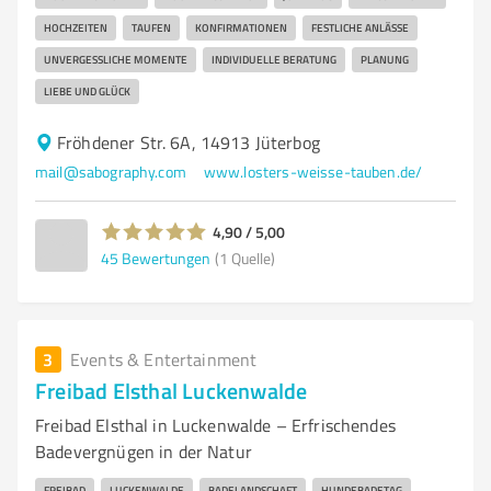
HOCHZEITEN
TAUFEN
KONFIRMATIONEN
FESTLICHE ANLÄSSE
UNVERGESSLICHE MOMENTE
INDIVIDUELLE BERATUNG
PLANUNG
LIEBE UND GLÜCK
Fröhdener Str. 6A, 14913 Jüterbog
mail@sabography.com
www.losters-weisse-tauben.de/
4,90 / 5,00
45
Bewertungen
(1 Quelle)
3
Events & Entertainment
Freibad Elsthal Luckenwalde
Freibad Elsthal in Luckenwalde – Erfrischendes
Badevergnügen in der Natur
FREIBAD
LUCKENWALDE
BADELANDSCHAFT
HUNDEBADETAG