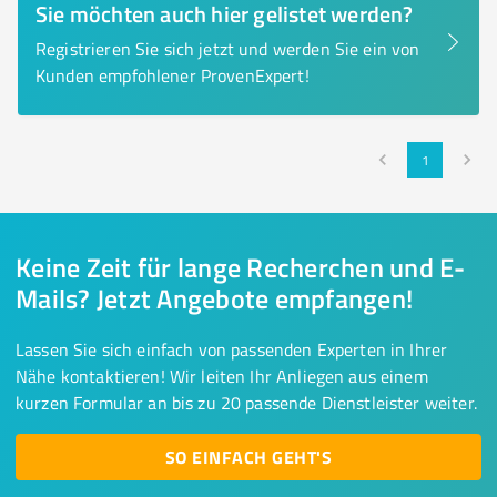
Sie möchten auch hier gelistet werden?
Registrieren Sie sich jetzt und werden Sie ein von
Kunden empfohlener ProvenExpert!
1
Keine Zeit für lange Recherchen und E-
Mails? Jetzt Angebote empfangen!
Lassen Sie sich einfach von passenden Experten in Ihrer
Nähe kontaktieren! Wir leiten Ihr Anliegen aus einem
kurzen Formular an bis zu 20 passende Dienstleister weiter.
SO EINFACH GEHT'S