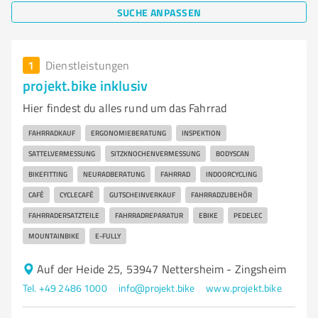
SUCHE ANPASSEN
1
Dienstleistungen
projekt.bike inklusiv
Hier findest du alles rund um das Fahrrad
FAHRRADKAUF
ERGONOMIEBERATUNG
INSPEKTION
SATTELVERMESSUNG
SITZKNOCHENVERMESSUNG
BODYSCAN
BIKEFITTING
NEURADBERATUNG
FAHRRAD
INDOORCYCLING
CAFÉ
CYCLECAFÉ
GUTSCHEINVERKAUF
FAHRRADZUBEHÖR
FAHRRADERSATZTEILE
FAHRRADREPARATUR
EBIKE
PEDELEC
MOUNTAINBIKE
E-FULLY
Auf der Heide 25, 53947 Nettersheim - Zingsheim
Tel. +49 2486 1000
info@projekt.bike
www.projekt.bike