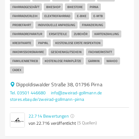
FAHRRADGESCHÄFT
BIKESHOP
BIKESTORE
PIRNA
FAHRRADVERLEIH
ELEKTROFAHRRAD
E-BIKE
E-MTB
PROBEFAHRT
INDIVIDUELLE ANPASSUNG
FINANZIERUNG
FAHRRADREPARATUR
ERSATZTEILE
ZUBEHÖR
KARTENZAHLUNG
KREDITKARTE
PAPYAL
KOSTENLOSE ERSTE INSPEKTION
INKOMISSIONSNAHME
GESCHENKGUTSCHEIN
FACHWERKSTATT
FAMILIENBETRIEB
KOSTENLOSE PARKPLÄTZE
GARMIN
WAHOO
CADEX
Dippoldiswalder Straße 38, 01796 Pirna
Tel. 03501 446680
info@zweirad-gollmann.de
stores.ebay.de/zweirad-gollmann-pirna
22.714
Bewertungen
(5 Quellen)
von 22.716 veröffentlicht