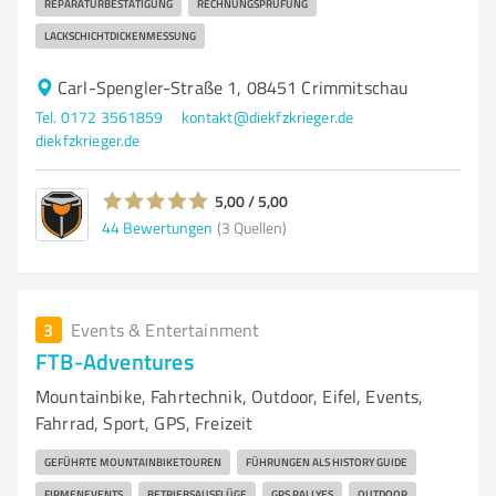
REPARATURBESTÄTIGUNG
RECHNUNGSPRÜFUNG
LACKSCHICHTDICKENMESSUNG
Carl-Spengler-Straße 1, 08451 Crimmitschau
Tel. 0172 3561859
kontakt@diekfzkrieger.de
diekfzkrieger.de
5,00 / 5,00
44
Bewertungen
(3 Quellen)
3
Events & Entertainment
FTB-Adventures
Mountainbike, Fahrtechnik, Outdoor, Eifel, Events,
Fahrrad, Sport, GPS, Freizeit
GEFÜHRTE MOUNTAINBIKETOUREN
FÜHRUNGEN ALS HISTORY GUIDE
FIRMENEVENTS
BETRIEBSAUSFLÜGE
GPS RALLYES
OUTDOOR