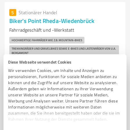
5
Stationärer Handel
Biker's Point Rheda-Wiedenbrück
Fahrradgeschäft und -Werkstatt
HOCHWERTIGE FAHRRÄDER WIE Z.B. MOUNTAIN-BIKES
TREKKINGRÄDER UND GRAVELBIKES SOWIE E-BIKES UND LASTENRÄDER VON U.A.
BERGAMONT
CANNONDALE
HOHE ACHT
ORBEA
Diese Webseite verwendet Cookies
KALKHOFF SOWIE ERSATZTEILE UND ZUBEHÖR.
Wir verwenden Cookies, um Inhalte und Anzeigen zu
personalisieren, Funktionen für soziale Medien anbieten zu
können und die Zugriffe auf unsere Website zu analysieren.
Lange Straße 11, 33378 Rheda-Wiedenbrück
Außerdem geben wir Informationen zu Ihrer Verwendung
Tel. +49 5242 57402
info@bikers-point.de
unserer Website an unsere Partner für soziale Medien,
bikerspointshop.de/
Werbung und Analysen weiter. Unsere Partner führen diese
Informationen möglicherweise mit weiteren Daten
0,00 / 5,00
zusammen, die Sie ihnen bereitgestellt haben oder die sie im
Rahmen Ihrer Nutzung der Dienste gesammelt haben.
Nicht bewertet
0