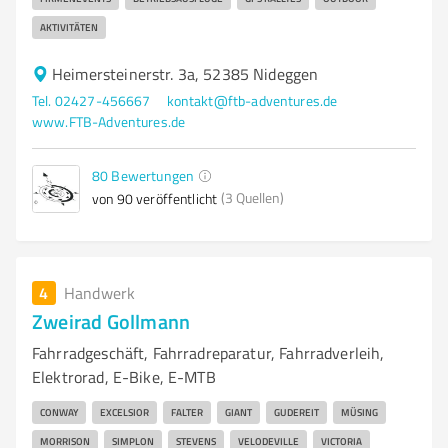
AKTIVITÄTEN
Heimersteinerstr. 3a, 52385 Nideggen
Tel. 02427-456667
kontakt@ftb-adventures.de
www.FTB-Adventures.de
80
Bewertungen
(3 Quellen)
von 90 veröffentlicht
4
Handwerk
Zweirad Gollmann
Fahrradgeschäft, Fahrradreparatur, Fahrradverleih,
Elektrorad, E-Bike, E-MTB
CONWAY
EXCELSIOR
FALTER
GIANT
GUDEREIT
MÜSING
MORRISON
SIMPLON
STEVENS
VELODEVILLE
VICTORIA