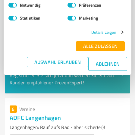
Einwilligungsauswahl
Impressum
|
Datenschutzbestimmungen
Notwendig
Präferenzen
Statistiken
Marketing
Details zeigen
ALLE ZULASSEN
AUSWAHL ERLAUBEN
ABLEHNEN
Sie möchten auch hier gelistet werden?
Registrieren Sie sich jetzt und werden Sie ein von
Kunden empfohlener ProvenExpert!
6
Vereine
ADFC Langenhagen
Langenhagen: Rauf aufs Rad - aber sicher(er)!