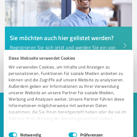
Sie möchten auch hier gelistet werden?
Registrieren Sie sich jetzt und werden Sie ein von
Kunden empfohlener ProvenExpert!
Diese Webseite verwendet Cookies
Wir verwenden Cookies, um Inhalte und Anzeigen zu
personalisieren, Funktionen für soziale Medien anbieten zu
1
können und die Zugriffe auf unsere Website zu analysieren.
Außerdem geben wir Informationen zu Ihrer Verwendung
unserer Website an unsere Partner für soziale Medien,
Werbung und Analysen weiter. Unsere Partner führen diese
Keine Zeit für lange Recherchen und E-
Informationen möglicherweise mit weiteren Daten
zusammen, die Sie ihnen bereitgestellt haben oder die sie im
Mails? Jetzt Angebote empfangen!
Rahmen Ihrer Nutzung der Dienste gesammelt haben.
Lassen Sie sich einfach von passenden Experten in Ihrer
Einwilligungsauswahl
Impressum
|
Datenschutzbestimmungen
Notwendig
Präferenzen