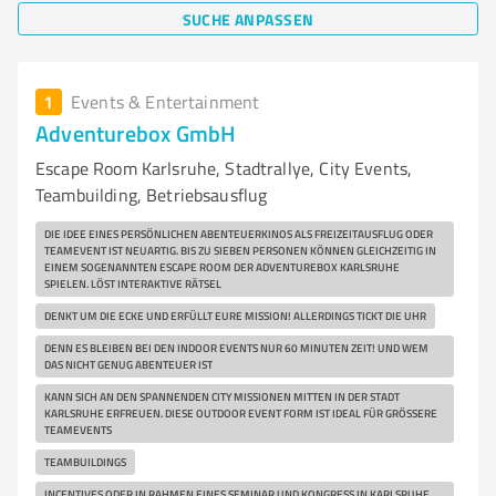
SUCHE ANPASSEN
1
Events & Entertainment
Adventurebox GmbH
Escape Room Karlsruhe, Stadtrallye, City Events,
Teambuilding, Betriebsausflug
DIE IDEE EINES PERSÖNLICHEN ABENTEUERKINOS ALS FREIZEITAUSFLUG ODER
TEAMEVENT IST NEUARTIG. BIS ZU SIEBEN PERSONEN KÖNNEN GLEICHZEITIG IN
EINEM SOGENANNTEN ESCAPE ROOM DER ADVENTUREBOX KARLSRUHE
SPIELEN. LÖST INTERAKTIVE RÄTSEL
DENKT UM DIE ECKE UND ERFÜLLT EURE MISSION! ALLERDINGS TICKT DIE UHR
DENN ES BLEIBEN BEI DEN INDOOR EVENTS NUR 60 MINUTEN ZEIT! UND WEM
DAS NICHT GENUG ABENTEUER IST
KANN SICH AN DEN SPANNENDEN CITY MISSIONEN MITTEN IN DER STADT
KARLSRUHE ERFREUEN. DIESE OUTDOOR EVENT FORM IST IDEAL FÜR GRÖSSERE T
EAMEVENTS
TEAMBUILDINGS
INCENTIVES ODER IN RAHMEN EINES SEMINAR UND KONGRESS IN KARLSRUHE