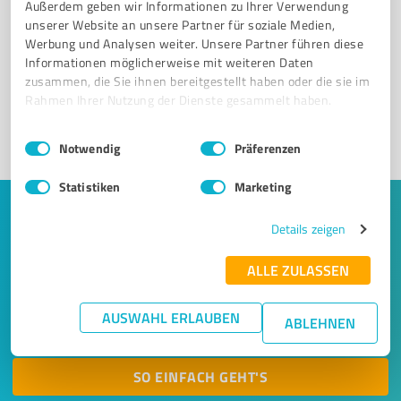
Außerdem geben wir Informationen zu Ihrer Verwendung
Sie möchten auch hier gelistet werden?
unserer Website an unsere Partner für soziale Medien,
Werbung und Analysen weiter. Unsere Partner führen diese
Registrieren Sie sich jetzt und werden Sie ein von
Informationen möglicherweise mit weiteren Daten
Kunden empfohlener ProvenExpert!
zusammen, die Sie ihnen bereitgestellt haben oder die sie im
Rahmen Ihrer Nutzung der Dienste gesammelt haben.
Einwilligungsauswahl
Impressum
|
Datenschutzbestimmungen
1
Notwendig
Präferenzen
Statistiken
Marketing
Keine Zeit für lange Recherchen und E-
Details zeigen
Mails? Jetzt Angebote empfangen!
ALLE ZULASSEN
Lassen Sie sich einfach von passenden Experten in Ihrer
Nähe kontaktieren! Wir leiten Ihr Anliegen aus einem
AUSWAHL ERLAUBEN
ABLEHNEN
kurzen Formular an bis zu 20 passende Dienstleister weiter.
SO EINFACH GEHT'S