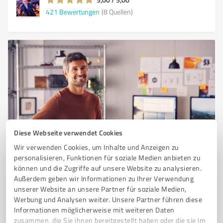
421
Bewertungen
(8 Quellen)
Diese Webseite verwendet Cookies
Sie möchten auch hier gelistet werden?
Wir verwenden Cookies, um Inhalte und Anzeigen zu
Registrieren Sie sich jetzt und werden Sie ein von
personalisieren, Funktionen für soziale Medien anbieten zu
Kunden empfohlener ProvenExpert!
können und die Zugriffe auf unsere Website zu analysieren.
Außerdem geben wir Informationen zu Ihrer Verwendung
unserer Website an unsere Partner für soziale Medien,
Werbung und Analysen weiter. Unsere Partner führen diese
1
Informationen möglicherweise mit weiteren Daten
zusammen, die Sie ihnen bereitgestellt haben oder die sie im