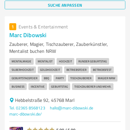
SUCHE ANPASSEN
1
Events & Entertainment
Marc Dibowski
Zauberer, Magier, Tischzauberer, Zauberkünstler,
Mentalist buchen NRW
MENTALMAGIE
MENTALIST
HOCHZEIT
RUNDER GEBURTSTAG
SILBERHOCHZEIT
GOLDHOCHZEIT
BETRIEBSFEIER
BETRIEBSFEST
GEBURTSTAGSFEIER
BBQ
PARTY
TISCHZAUBERER
MAGIER NRW
BUSINESS
INCENTIVE
GEBURTSTAG
TISCHZAUBERER UND MEHR.
Hebbelstraße 92, 45768 Marl
Tel. 02365 8568123
hallo@marc-dibowski.de
marc-dibowski.de/
5,00 / 5,00