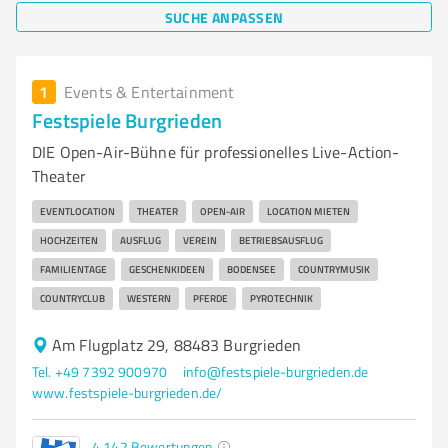
SUCHE ANPASSEN
1
Events & Entertainment
Festspiele Burgrieden
DIE Open-Air-Bühne für professionelles Live-Action-
Theater
EVENTLOCATION
THEATER
OPEN-AIR
LOCATION MIETEN
HOCHZEITEN
AUSFLUG
VEREIN
BETRIEBSAUSFLUG
FAMILIENTAGE
GESCHENKIDEEN
BODENSEE
COUNTRYMUSIK
COUNTRYCLUB
WESTERN
PFERDE
PYROTECHNIK
Am Flugplatz 29, 88483 Burgrieden
Tel. +49 7392 900970
info@festspiele-burgrieden.de
www.festspiele-burgrieden.de/
4.142
Bewertungen