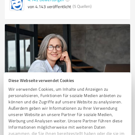
(5 Quellen)
von 4.143 veröffentlicht
Diese Webseite verwendet Cookies
Sie möchten auch hier gelistet werden?
Wir verwenden Cookies, um Inhalte und Anzeigen zu
Registrieren Sie sich jetzt und werden Sie ein von
personalisieren, Funktionen für soziale Medien anbieten zu
Kunden empfohlener ProvenExpert!
können und die Zugriffe auf unsere Website zu analysieren.
Außerdem geben wir Informationen zu Ihrer Verwendung
unserer Website an unsere Partner für soziale Medien,
Werbung und Analysen weiter. Unsere Partner führen diese
1
Informationen möglicherweise mit weiteren Daten
zusammen, die Sie ihnen bereitgestellt haben oder die sie im