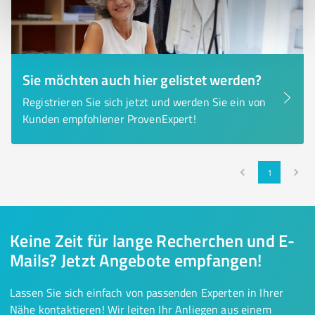
Sie möchten auch hier gelistet werden?
Registrieren Sie sich jetzt und werden Sie ein von
Kunden empfohlener ProvenExpert!
1
Keine Zeit für lange Recherchen und E-
Mails? Jetzt Angebote empfangen!
Lassen Sie sich einfach von passenden Experten in Ihrer
Nähe kontaktieren! Wir leiten Ihr Anliegen aus einem