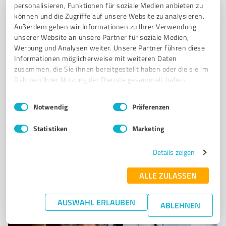
personalisieren, Funktionen für soziale Medien anbieten zu
können und die Zugriffe auf unsere Website zu analysieren.
4
Events & Entertainment
Außerdem geben wir Informationen zu Ihrer Verwendung
Alexander
unserer Website an unsere Partner für soziale Medien,
Werbung und Analysen weiter. Unsere Partner führen diese
Hussenvermietung
Informationen möglicherweise mit weiteren Daten
zusammen, die Sie ihnen bereitgestellt haben oder die sie im
STEHTISCHHUSSEN
STUHLHUSSEN
BIERZELTGARNITURHUSSEN
Rahmen Ihrer Nutzung der Dienste gesammelt haben.
Hasetal 3, 49504 Lotte
Einwilligungsauswahl
Impressum
|
Datenschutzbestimmungen
Tel. 01737051141
info@stuhlhussen-pohl.de
Notwendig
Präferenzen
stuhlhussen-pohl.de/
Statistiken
Marketing
0,00 / 5,00
Details zeigen
Nicht bewertet
0
ALLE ZULASSEN
AUSWAHL ERLAUBEN
ABLEHNEN