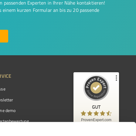
on passenden Experten in Ihrer Nähe kontaktieren!
us einem kurzen Formular an bis zu 20 passende
RVICE
sse
Kundenbewertungen und Erfahrungen zu
ProvenExpert.com
sletter
GUT
%
97
GUT
ine demo
Empfehlungen auf
ProvenExpert.com
ProvenExpert.com
5,00
/
4,42
ertenbewertung
7.103
ertenverzeichnis
Kundenbewertungen