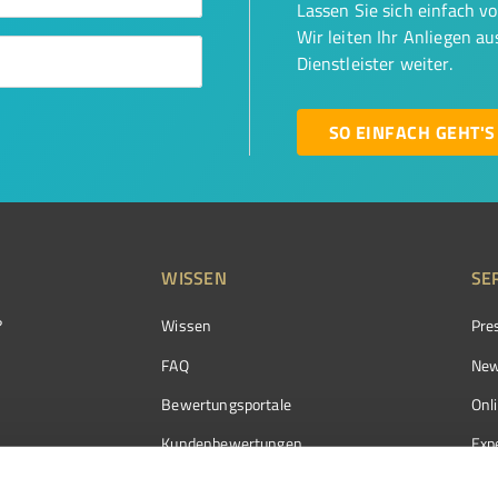
Lassen Sie sich einfach v
Wir leiten Ihr Anliegen a
Dienstleister weiter.
SO EINFACH GEHT'S
WISSEN
SE
?
Wissen
Pre
FAQ
New
Bewertungsportale
Onl
Kundenbewertungen
Exp
Kundenzufriedenheit
Exp