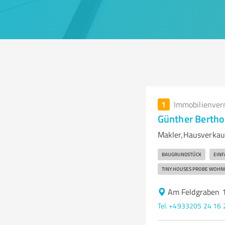
1
Immobilienver
Günther Bertho
Makler,Hausverkauf
BAUGRUNDSTÜCK
EINF
TINY HOUSES PROBE WOHNE
Am Feldgraben 
Tel. +4933205 24 16 