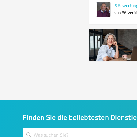
5
Bewertun
von 86 veröf
Finden Sie die beliebtesten Dienstle