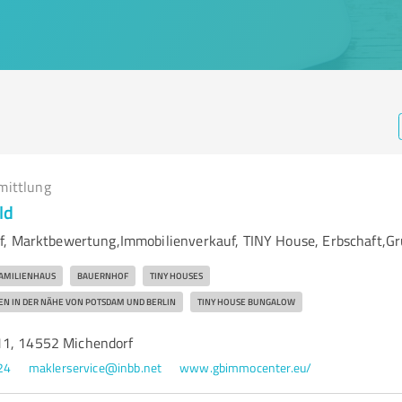
mittlung
ld
, Marktbewertung,Immobilienverkauf, TINY House, Erbschaft,Gr
AMILIENHAUS
BAUERNHOF
TINY HOUSES
N IN DER NÄHE VON POTSDAM UND BERLIN
TINY HOUSE BUNGALOW
11, 14552 Michendorf
24
maklerservice@inbb.net
www.gbimmocenter.eu/