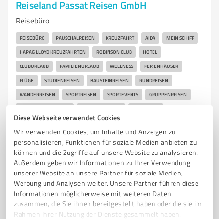
Reiseland Passat Reisen GmbH
Reisebüro
REISEBÜRO
PAUSCHALREISEN
KREUZFAHRT
AIDA
MEIN SCHIFF
HAPAG LLOYD KREUZFAHRTEN
ROBINSON CLUB
HOTEL
CLUBURLAUB
FAMILIENURLAUB
WELLNESS
FERIENHÄUSER
FLÜGE
STUDIENREISEN
BAUSTEINREISEN
RUNDREISEN
WANDERREISEN
SPORTREISEN
SPORTEVENTS
GRUPPENREISEN
BAHNERLEBNISREISEN
HOCHZEITSREISEN
GOLFREISEN
Diese Webseite verwendet Cookies
TAUCHURLAUB
FERNREISEN
LUXUSREISEN
Wir verwenden Cookies, um Inhalte und Anzeigen zu
personalisieren, Funktionen für soziale Medien anbieten zu
Grunewaldstr. 47 (links), 10825 Berlin
können und die Zugriffe auf unsere Website zu analysieren.
Tel. +49 30 695820
info@passat-reisen.de
Außerdem geben wir Informationen zu Ihrer Verwendung
www.meinreisebuero24.com/reiseland/dcid/13191/berlin/grunewaldstr-47-links-
unserer Website an unsere Partner für soziale Medien,
Werbung und Analysen weiter. Unsere Partner führen diese
Informationen möglicherweise mit weiteren Daten
645
Bewertungen
zusammen, die Sie ihnen bereitgestellt haben oder die sie im
(4 Quellen)
von 650 veröffentlicht
Rahmen Ihrer Nutzung der Dienste gesammelt haben.