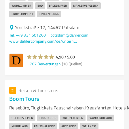
WOHNZIMMER
BAD
BADEZIMMER
MAKLERVERGLEICH
PROVISIONSFREI
FINANZIERUNG
Yorckstraße 17, 14467 Potsdam
Tel. +49 331 601260
potsdam@dahler.com
www.dahlercompany.com/de/unternehmen/immobilienmakler/potsdam
4,90 / 5,00
1.767
Bewertungen
(10 Quellen)
2
Reisen & Tourismus
Boom Tours
Reisebüro,Flugtickets,Pauschalreisen,Kreuzfahrten,Hotels
URLAUBSREISEN
FLUGTICKETS
KREUZFAHRTEN
WANDERURLAUB
KURURLAUB
PAUSCHALREISE
AUTOREISE
WELLNESS