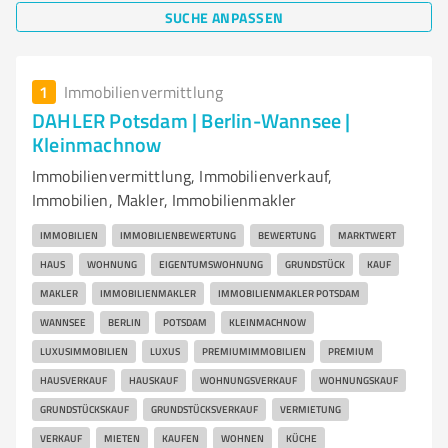
SUCHE ANPASSEN
1
Immobilienvermittlung
DAHLER Potsdam | Berlin-Wannsee |
Kleinmachnow
Immobilienvermittlung, Immobilienverkauf,
Immobilien, Makler, Immobilienmakler
IMMOBILIEN
IMMOBILIENBEWERTUNG
BEWERTUNG
MARKTWERT
HAUS
WOHNUNG
EIGENTUMSWOHNUNG
GRUNDSTÜCK
KAUF
MAKLER
IMMOBILIENMAKLER
IMMOBILIENMAKLER POTSDAM
WANNSEE
BERLIN
POTSDAM
KLEINMACHNOW
LUXUSIMMOBILIEN
LUXUS
PREMIUMIMMOBILIEN
PREMIUM
HAUSVERKAUF
HAUSKAUF
WOHNUNGSVERKAUF
WOHNUNGSKAUF
GRUNDSTÜCKSKAUF
GRUNDSTÜCKSVERKAUF
VERMIETUNG
VERKAUF
MIETEN
KAUFEN
WOHNEN
KÜCHE