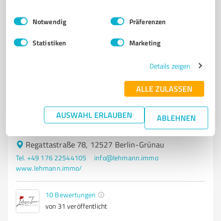
Einwilligungsauswahl
Impressum
|
Datenschutzbestimmungen
Notwendig
Präferenzen
4
Immobilienvermittlung
Statistiken
Marketing
Lehmann Immo – Wohn(T)räume seit 2015
Wir sind Ihre kompetenten Partner für alle Fragen
Details zeigen
rund um Immobilien.
ALLE ZULASSEN
IMMOBILIEN
HAUS
WOHNUNG
GRUNDSTÜCK
SPEZIALIMMOBILIEN
BERLIN
GUTACHTEN
MEHRFAMILIENHAUS
AUSWAHL ERLAUBEN
ABLEHNEN
BURG
BUNKER
WALD
Regattastraße 78, 12527 Berlin-Grünau
Tel. +49 176 22544105
info@lehmann.immo
www.lehmann.immo/
10
Bewertungen
von 31 veröffentlicht