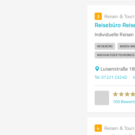
3
Reisen & Tour
Reisebüro Reis
Individuelle Reise
REISEBÜRO
BADEN-BA
NACHHALTIGER TOURISMUS
Luisenstraße 1
Tel. 07221 23240
i
100
Bewert
4
Reisen & Tour