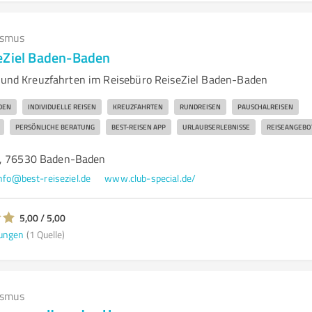
ismus
eZiel Baden-Baden
n und Kreuzfahrten im Reisebüro ReiseZiel Baden-Baden
DEN
INDIVIDUELLE REISEN
KREUZFAHRTEN
RUNDREISEN
PAUSCHALREISEN
PERSÖNLICHE BERATUNG
BEST-REISEN APP
URLAUBSERLEBNISSE
REISEANGEBO
8, 76530 Baden-Baden
nfo@best-reiseziel.de
www.club-special.de/
5,00 / 5,00
ungen
(1 Quelle)
ismus