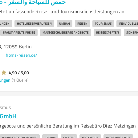
Homs Reisebüro - حمص للسياحة والسفر
etet umfassende Reise- und Tourismusdienstleistungen an
UNGEN
HOTELRESERVIERUNGEN
UMRAH
REISEN
TOURISMUS
INDIVIDUELL
TRANSPARENTE PREISE
MASSGESCHNEIDERTE ANGEBOTE
REISEEXPERTEN
SICHERH
, 12059 Berlin‭
homs-reisen.de/
4,90 / 5,00
ungen
(1 Quelle)
ismus
z GmbH
angebote und persönliche Beratung im Reisebüro Diez Metzingen
INDIVIDUELLE BERATUNG
KARIBIK
MEXIKO
MALEDIVEN
PAUSCHALREISEN