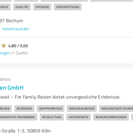
RVICE
QUALITÄT
EFFIZIENZ
UNTERSTÜTZUNG
787 Bochum
fenertravel.de/
4,80 / 5,00
ungen
(1 Quelle)
ismus
isen GmbH
weit – For Family Reisen bietet unvergessliche Erlebnisse.
REISEN
REISEBÜRO
GRUPPENREISEN
INDIVIDUALREISEN
NACHHALTIGER TOURI
NDGERECHTE PROGRAMME
REISELEITUNG
UNTERKÜNFTE
REISEINFORMATIONEN
-Straße 1-3, 50859 Köln