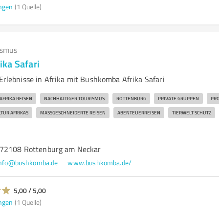
ngen
(1 Quelle)
ismus
ka Safari
-Erlebnisse in Afrika mit Bushkomba Afrika Safari
AFRIKA REISEN
NACHHALTIGER TOURISMUS
ROTTENBURG
PRIVATE GRUPPEN
PRO
TUR AFRIKAS
MASSGESCHNEIDERTE REISEN
ABENTEUERREISEN
TIERWELT SCHUTZ
 72108 Rottenburg am Neckar
info@bushkomba.de
www.bushkomba.de/
5,00 / 5,00
ngen
(1 Quelle)