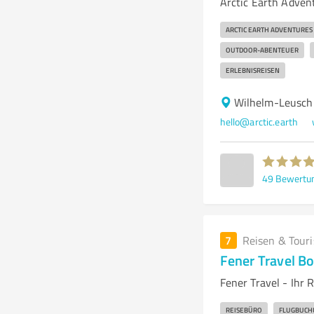
Arctic Earth Advent
ARCTIC EARTH ADVENTURES
OUTDOOR-ABENTEUER
ERLEBNISREISEN
Wilhelm-Leusch
hello@arctic.earth
49
Bewertu
7
Reisen & Tour
Fener Travel 
Fener Travel - Ihr
REISEBÜRO
FLUGBUCH