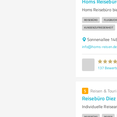
Homs Reisebüro bi
REISEBÜRO
FLUGBUCH
KUNDENZUFRIEDENHEIT
Sonnenallee 148
info@homs-reisen.de
137
Bewert
5
Reisen & Tour
Reisebüro Die
Individuelle Reise
REISEBÜRO
REISEN