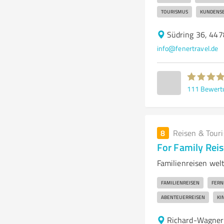
TOURISMUS
KUNDENSE
Südring 36, 44
info@fenertravel.de
111
Bewert
8
Reisen & Tour
For Family Re
Familienreisen welt
FAMILIENREISEN
FERN
ABENTEUERREISEN
KI
Richard-Wagner