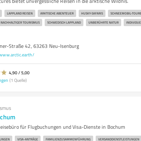
ures bietet unvergessliche Reisen in die arktische Wildnis.
LAPPLAND REISEN
ARKTISCHE ABENTEUER
HUSKY-SAFARIS
SCHNEEMOBIL-TOUR
NACHHALTIGER TOURISMUS
SCHWEDISCH LAPPLAND
UNBERÜHRTE NATUR
INDIVIDUE
ner-Straße 42, 63263 Neu-Isenburg
www.arctic.earth/
4,90 / 5,00
ngen
(1 Quelle)
ismus
Bochum
 Reisebüro für Flugbuchungen und Visa-Dienste in Bochum
UNGEN
VISA-ANTRÄGE
FAMILIENZUSAMMENFÜHRUNG
VERSANDDIENSTLEISTUNGEN