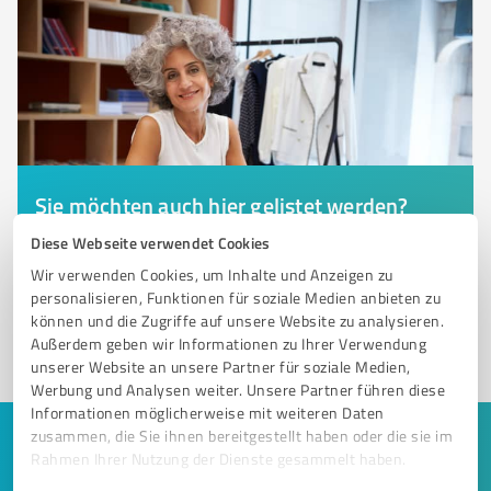
Sie möchten auch hier gelistet werden?
Registrieren Sie sich jetzt und werden Sie ein von
Diese Webseite verwendet Cookies
Kunden empfohlener ProvenExpert!
Wir verwenden Cookies, um Inhalte und Anzeigen zu
personalisieren, Funktionen für soziale Medien anbieten zu
können und die Zugriffe auf unsere Website zu analysieren.
Außerdem geben wir Informationen zu Ihrer Verwendung
1
unserer Website an unsere Partner für soziale Medien,
Werbung und Analysen weiter. Unsere Partner führen diese
Informationen möglicherweise mit weiteren Daten
zusammen, die Sie ihnen bereitgestellt haben oder die sie im
Keine Zeit für lange Recherchen und E-
Rahmen Ihrer Nutzung der Dienste gesammelt haben.
Mails? Jetzt Angebote empfangen!