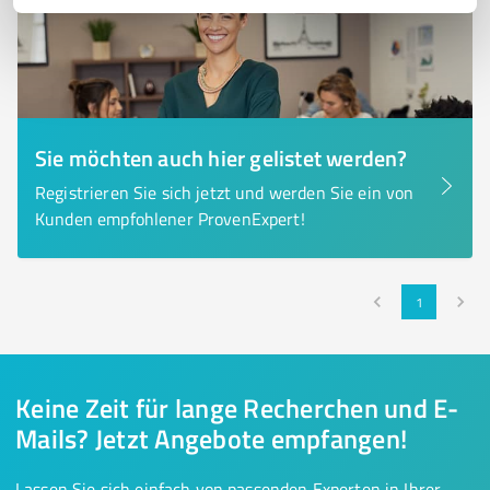
Sie möchten auch hier gelistet werden?
Registrieren Sie sich jetzt und werden Sie ein von
Kunden empfohlener ProvenExpert!
1
Keine Zeit für lange Recherchen und E-
Mails? Jetzt Angebote empfangen!
Lassen Sie sich einfach von passenden Experten in Ihrer