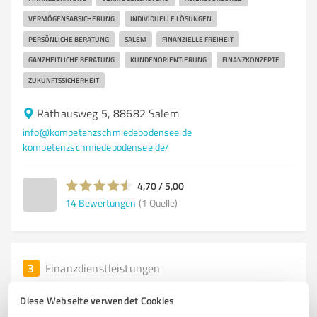
VERMÖGENSABSICHERUNG
INDIVIDUELLE LÖSUNGEN
PERSÖNLICHE BERATUNG
SALEM
FINANZIELLE FREIHEIT
GANZHEITLICHE BERATUNG
KUNDENORIENTIERUNG
FINANZKONZEPTE
ZUKUNFTSSICHERHEIT
Rathausweg 5, 88682 Salem
info@kompetenzschmiedebodensee.de
kompetenzschmiedebodensee.de/
4,70 / 5,00
14
Bewertungen
(1 Quelle)
3
Finanzdienstleistungen
IVP Kapital AG
Diese Webseite verwendet Cookies
Individuelle Finanzberatung und Vermögensplanung in