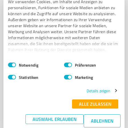
Wir verwenden Cookies, um Inhalte und Anzeigen zu
Kempten bei IVP Kapital AG
personalisieren, Funktionen für soziale Medien anbieten zu
können und die Zugriffe auf unsere Website zu analysieren.
FINANZBERATUNG
VERMÖGENSPLANUNG
KEMPTEN
Außerdem geben wir Informationen zu Ihrer Verwendung
BAUFINANZIERUNG
IMMOBILIEN
ANLAGEPRODUKTE
unserer Website an unsere Partner für soziale Medien,
Werbung und Analysen weiter. Unsere Partner führen diese
VERSICHERUNGEN
KUNDENEMPFEHLUNGEN
Informationen möglicherweise mit weiteren Daten
SOZIALE VERANTWORTUNG
KOMPETENZZENTREN
zusammen, die Sie ihnen bereitgestellt haben oder die sie im
STAATLICHE FÖRDERPROGRAMME
LANGFRISTIGE FINANZZIELE
Rahmen Ihrer Nutzung der Dienste gesammelt haben.
Hafenstraße 10, 88662 Überlingen
Einwilligungsauswahl
Impressum
|
Datenschutzbestimmungen
Notwendig
Präferenzen
Tel. 07527 9220
info@weingarten.ihk.de
www.ivp-kapital-ag.com/
Statistiken
Marketing
5,00 / 5,00
Details zeigen
1
Bewertung
(1 Quelle)
ALLE ZULASSEN
AUSWAHL ERLAUBEN
ABLEHNEN