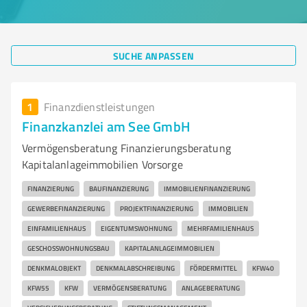
SUCHE ANPASSEN
1
Finanzdienstleistungen
Finanzkanzlei am See GmbH
Vermögensberatung Finanzierungsberatung
Kapitalanlageimmobilien Vorsorge
FINANZIERUNG
BAUFINANZIERUNG
IMMOBILIENFINANZIERUNG
GEWERBEFINANZIERUNG
PROJEKTFINANZIERUNG
IMMOBILIEN
EINFAMILIENHAUS
EIGENTUMSWOHNUNG
MEHRFAMILIENHAUS
GESCHOSSWOHNUNGSBAU
KAPITALANLAGEIMMOBILIEN
DENKMALOBJEKT
DENKMALABSCHREIBUNG
FÖRDERMITTEL
KFW40
KFW55
KFW
VERMÖGENSBERATUNG
ANLAGEBERATUNG