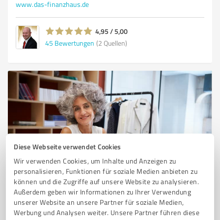
www.das-finanzhaus.de
4,95 / 5,00
45
Bewertungen
(2 Quellen)
Diese Webseite verwendet Cookies
Wir verwenden Cookies, um Inhalte und Anzeigen zu
Sie möchten auch hier gelistet werden?
personalisieren, Funktionen für soziale Medien anbieten zu
können und die Zugriffe auf unsere Website zu analysieren.
Registrieren Sie sich jetzt und werden Sie ein von
Außerdem geben wir Informationen zu Ihrer Verwendung
Kunden empfohlener ProvenExpert!
unserer Website an unsere Partner für soziale Medien,
Werbung und Analysen weiter. Unsere Partner führen diese