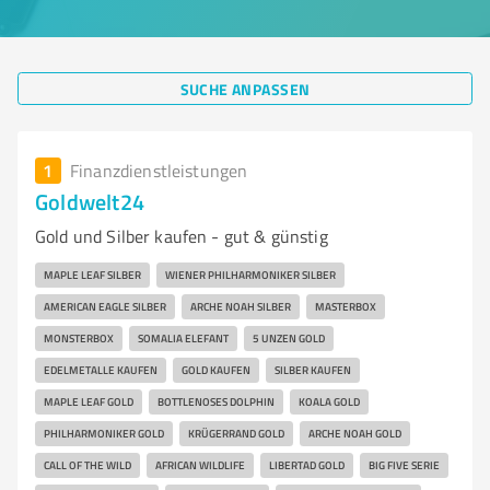
SUCHE ANPASSEN
1
Finanzdienstleistungen
Goldwelt24
Gold und Silber kaufen - gut & günstig
MAPLE LEAF SILBER
WIENER PHILHARMONIKER SILBER
AMERICAN EAGLE SILBER
ARCHE NOAH SILBER
MASTERBOX
MONSTERBOX
SOMALIA ELEFANT
5 UNZEN GOLD
EDELMETALLE KAUFEN
GOLD KAUFEN
SILBER KAUFEN
MAPLE LEAF GOLD
BOTTLENOSES DOLPHIN
KOALA GOLD
PHILHARMONIKER GOLD
KRÜGERRAND GOLD
ARCHE NOAH GOLD
CALL OF THE WILD
AFRICAN WILDLIFE
LIBERTAD GOLD
BIG FIVE SERIE