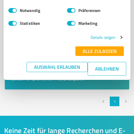
Einwilligungsauswahl
Impressum
|
Datenschutzbestimmungen
Notwendig
Präferenzen
Statistiken
Marketing
Details zeigen
ALLE ZULASSEN
Sie möchten auch hier gelistet werden?
AUSWAHL ERLAUBEN
ABLEHNEN
Registrieren Sie sich jetzt und werden Sie ein von
Kunden empfohlener ProvenExpert!
1
Keine Zeit für lange Recherchen und E-