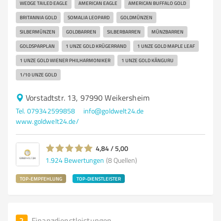
WEDGE TAILED EAGLE
AMERICAN EAGLE
AMERICAN BUFFALO GOLD
BRITANNIA GOLD
SOMALIA LEOPARD
GOLDMÜNZEN
SILBERMÜNZEN
GOLDBARREN
SILBERBARREN
MÜNZBARREN
GOLDSPARPLAN
1 UNZE GOLD KRÜGERRAND
1 UNZE GOLD MAPLE LEAF
1 UNZE GOLD WIENER PHILHARMONIKER
1 UNZE GOLD KÄNGURU
1/10 UNZE GOLD
Vorstadtstr. 13, 97990 Weikersheim
Tel. 079342599858
info@goldwelt24.de
www.goldwelt24.de/
4,84 / 5,00
1.924
Bewertungen
(8 Quellen)
TOP-EMPFEHLUNG
TOP-DIENSTLEISTER
2
Finanzdienstleistungen