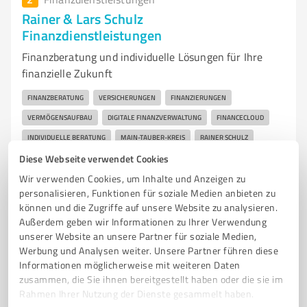
Rainer & Lars Schulz
Finanzdienstleistungen
Finanzberatung und individuelle Lösungen für Ihre
finanzielle Zukunft
FINANZBERATUNG
VERSICHERUNGEN
FINANZIERUNGEN
VERMÖGENSAUFBAU
DIGITALE FINANZVERWALTUNG
FINANCECLOUD
INDIVIDUELLE BERATUNG
MAIN-TAUBER-KREIS
RAINER SCHULZ
LARS SCHULZ
FINANZEXPERTEN
GANZHEITLICHE BERATUNG
Diese Webseite verwendet Cookies
Wir verwenden Cookies, um Inhalte und Anzeigen zu
Max-Planck-Ring 6, 97990 Weikersheim
personalisieren, Funktionen für soziale Medien anbieten zu
Tel. 07934 995660
info@schulzfinanz.de
können und die Zugriffe auf unsere Website zu analysieren.
www.schulzfinanz.de/
Außerdem geben wir Informationen zu Ihrer Verwendung
unserer Website an unsere Partner für soziale Medien,
Werbung und Analysen weiter. Unsere Partner führen diese
5,00 / 5,00
Informationen möglicherweise mit weiteren Daten
7
Bewertungen
(1 Quelle)
zusammen, die Sie ihnen bereitgestellt haben oder die sie im
Rahmen Ihrer Nutzung der Dienste gesammelt haben.