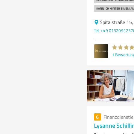
KANN ICH HINTER EINEM AN
Spitalstraße 15
Tel. +49 0152091237
1
Bewertun
6
Finanzdienstl
Lysanne Schilli