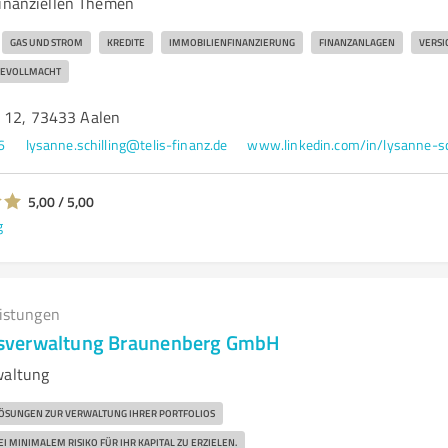
finanziellen Themen
GAS UND STROM
KREDITE
IMMOBILIENFINANZIERUNG
FINANZANLAGEN
VERS
EVOLLMACHT
 12, 73433 Aalen
6
lysanne.schilling@telis-finanz.de
5,00 / 5,00
g
eistungen
sverwaltung Braunenberg GmbH
waltung
ÖSUNGEN ZUR VERWALTUNG IHRER PORTFOLIOS
 MINIMALEM RISIKO FÜR IHR KAPITAL ZU ERZIELEN.