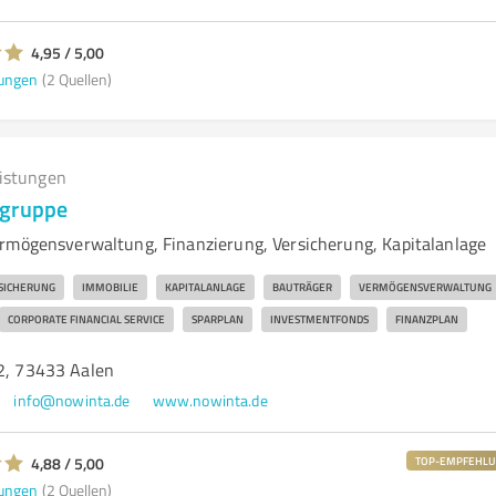
4,95 / 5,00
ungen
(2 Quellen)
eistungen
zgruppe
rmögensverwaltung, Finanzierung, Versicherung, Kapitalanlage
SICHERUNG
IMMOBILIE
KAPITALANLAGE
BAUTRÄGER
VERMÖGENSVERWALTUNG
CORPORATE FINANCIAL SERVICE
SPARPLAN
INVESTMENTFONDS
FINANZPLAN
32, 73433 Aalen
info@nowinta.de
www.nowinta.de
4,88 / 5,00
TOP-EMPFEHL
ungen
(2 Quellen)