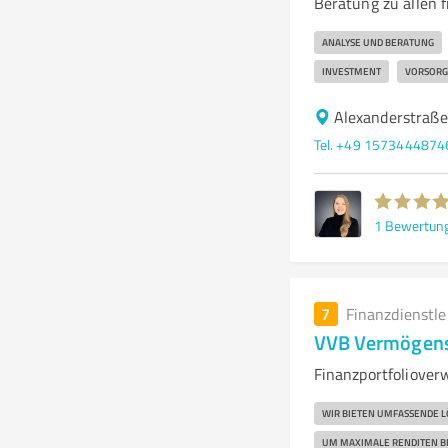
Beratung zu allen 
ANALYSE UND BERATUNG
INVESTMENT
VORSORG
Alexanderstraße
Tel. +49 1573444874
1
Bewertun
7
Finanzdienstl
VVB Vermögen
Finanzportfoliover
WIR BIETEN UMFASSENDE L
UM MAXIMALE RENDITEN BEI