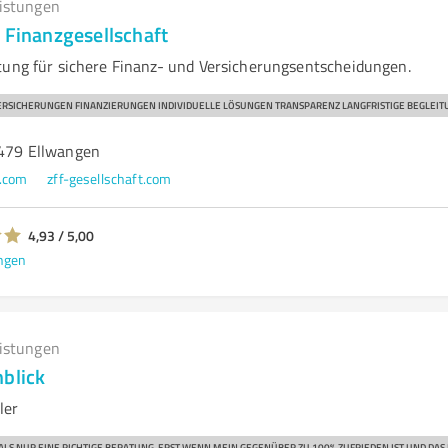
eistungen
 Finanzgesellschaft
tung für sichere Finanz- und Versicherungsentscheidungen.
RSICHERUNGEN FINANZIERUNGEN INDIVIDUELLE LÖSUNGEN TRANSPARENZ LANGFRISTIGE BEGLEIT
3479 Ellwangen
t.com
zff-gesellschaft.com
4,93 / 5,00
ngen
eistungen
nblick
ler
ALS NUR EINE RICHTIGE BERATUNG. ERST WENN MEIN GEGENÜBER ZU 100% ZUFRIEDEN IST UND DA