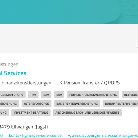
eistungen
l Services
 Finanzdienstleistungen - UK Pension Transfer / QROPS
GERMAN QROPS
PKV
BAV
BKV
PRIVATE KRANKENVERSICHERUNG
BETRIEBL
RSICHERUNG
ALTERSVORSORGE
BASIS RENTENVERSICHERUNG
RÜRUP RENTENVERSIC
RUNG
INVESTMENT-BERATUNG
ABSICHERUNG SACH- UND VERMÖGENSWERTE
73479 Ellwangen (Jagst)
80
kontakt@langer-services.de
www.discovergermany.com