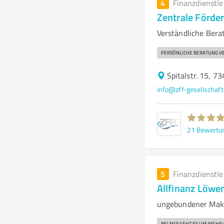
4
Finanzdienstl
Zentrale Förder
Verständliche Bera
PERSÖNLICHE BERATUNG VE
Spitalstr. 15, 7
info@zff-gesellschaf
21
Bewertu
5
Finanzdienstl
Allfinanz Löwe
ungebundener Mak
BEI MIR GEHT ES UM MEHR 