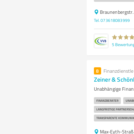
Braunenbergstr.
Tel. 073618083999
5
Bewertun
8
Finanzdienstl
Zeiner & Schön
Unabhängige Finan
FINANZBERATER
UNAB
LANGFRISTIGE PARTNERSCH
TRANSPARENTE KOMMUNIK
Max-Eyth-Straße