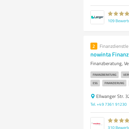
109
Bewert
2
Finanzdienstl
nowinta Finan
Finanzberatung, Ve
FINANZBERATUNG
VER
ESG
FINANZIERUNG
Ellwanger Str. 
Tel. +49 7361 91230
310
Bewert