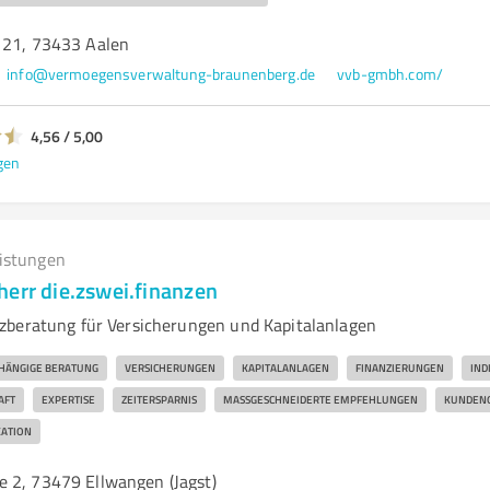
 21, 73433 Aalen
info@vermoegensverwaltung-braunenberg.de
vvb-gmbh.com/
4,56 / 5,00
gen
eistungen
herr die.zswei.finanzen
zberatung für Versicherungen und Kapitalanlagen
HÄNGIGE BERATUNG
VERSICHERUNGEN
KAPITALANLAGEN
FINANZIERUNGEN
IND
AFT
EXPERTISE
ZEITERSPARNIS
MASSGESCHNEIDERTE EMPFEHLUNGEN
KUNDENO
ATION
 2, 73479 Ellwangen (Jagst)