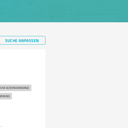
SUCHE ANPASSEN
ICHE ALTERSVORSORGE
HERUNG
/langer-vorsorge-finanzdienste-ask-the-experts-uk-pension-transfer/