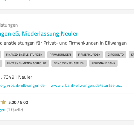
eistungen
gen eG, Niederlassung Neuler
ienstleistungen für Privat- und Firmenkunden in Ellwangen
FINANZDIENSTLEISTUNGEN
PRIVATKUNDEN
FIRMENKUNDEN
GIROKONTO
K
UNTERNEHMENSNACHFOLGE
GENOSSENSCHAFTLICH
REGIONALE BANK
1, 73491 Neuler
fo@vrbank-ellwangen.de
www.vrbank-ellwangen.de/startseite.html
5,00 / 5,00
gen
(1 Quelle)