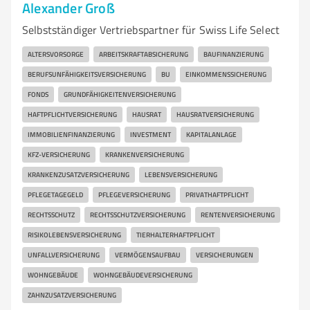
Alexander Groß
Selbstständiger Vertriebspartner für Swiss Life Select
ALTERSVORSORGE
ARBEITSKRAFTABSICHERUNG
BAUFINANZIERUNG
BERUFSUNFÄHIGKEITSVERSICHERUNG
BU
EINKOMMENSSICHERUNG
FONDS
GRUNDFÄHIGKEITENVERSICHERUNG
HAFTPFLICHTVERSICHERUNG
HAUSRAT
HAUSRATVERSICHERUNG
IMMOBILIENFINANZIERUNG
INVESTMENT
KAPITALANLAGE
KFZ-VERSICHERUNG
KRANKENVERSICHERUNG
KRANKENZUSATZVERSICHERUNG
LEBENSVERSICHERUNG
PFLEGETAGEGELD
PFLEGEVERSICHERUNG
PRIVATHAFTPFLICHT
RECHTSSCHUTZ
RECHTSSCHUTZVERSICHERUNG
RENTENVERSICHERUNG
RISIKOLEBENSVERSICHERUNG
TIERHALTERHAFTPFLICHT
UNFALLVERSICHERUNG
VERMÖGENSAUFBAU
VERSICHERUNGEN
WOHNGEBÄUDE
WOHNGEBÄUDEVERSICHERUNG
ZAHNZUSATZVERSICHERUNG