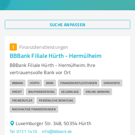
SUCHE ANPASSEN
1
Finanzdienstleistungen
BBBank Filiale Hürth - Hermülheim
BBBank Filiale Hürth - Hermülheim: Ihre
vertrauensvolle Bank vor Ort
BBBANK
HÜRTH
BANK
FINANZDIENSTLEISTUNGEN
GIROKONTO
KREDIT
BAUFINANZIERUNG
GELDANLAGE
ONLINE-BANKING
FREIBERUFLER
PERSÖNLICHE BERATUNG
NACHHALTIGE FINANZIERUNGEN
Luxemburger Str. 348, 50354 Hürth
Tel. 0721 1410
info@bbbank.de