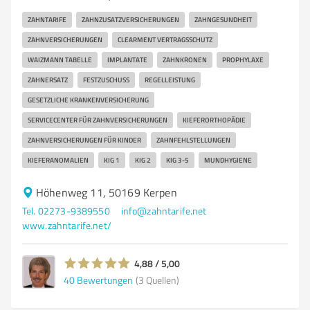
ZAHNTARIFE
ZAHNZUSATZVERSICHERUNGEN
ZAHNGESUNDHEIT
ZAHNVERSICHERUNGEN
CLEARMENT VERTRAGSSCHUTZ
WAIZMANN TABELLE
IMPLANTATE
ZAHNKRONEN
PROPHYLAXE
ZAHNERSATZ
FESTZUSCHUSS
REGELLEISTUNG
GESETZLICHE KRANKENVERSICHERUNG
SERVICECENTER FÜR ZAHNVERSICHERUNGEN
KIEFERORTHOPÄDIE
ZAHNVERSICHERUNGEN FÜR KINDER
ZAHNFEHLSTELLUNGEN
KIEFERANOMALIEN
KIG 1
KIG 2
KIG 3-5
MUNDHYGIENE
Höhenweg 11, 50169 Kerpen
Tel. 02273-9389550
info@zahntarife.net
www.zahntarife.net/
4,88 / 5,00
40
Bewertungen
(3 Quellen)