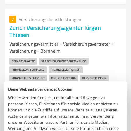
7
Versicherungsdienstleistungen
Zurich Versicherungsagentur Jürgen
Thiesen
Versicherungsvermittler - Versicherungsvertreter -
Versicherung - Bornheim
BEDARFSANALYSE
VERSICHERUNGSBEDARFSANALYSE
FINANZBEDARFSANALYSE
FINANZIELLE FREIHEIT
FINANZIELLE SICHERHEIT
ONLINEBERATUNG
VERSICHERUNGEN
RISIKOABSICHERUNG
GELDANLAGEN
BAUFINANZIERUNG
Diese Webseite verwendet Cookies
VERMÖGENSAUFBAU
ALTERSVORSORGE
EXISTENZSCHUTZ
Wir verwenden Cookies, um Inhalte und Anzeigen zu
personalisieren, Funktionen für soziale Medien anbieten zu
ARBEITSKRAFTABSICHERUNG
PRIVATE KRANKENVERSICHERUNG
können und die Zugriffe auf unsere Website zu analysieren.
KRANKENTAGEGELDVERSICHERUNG
BERUFSUNFÄHIGKEITSVERSICHERUNG
Außerdem geben wir Informationen zu Ihrer Verwendung
GRUNDFÄHIGKEITSVERSICHERUNG
KRANKENSCHUTZBRIEF
unserer Website an unsere Partner für soziale Medien,
Werbung und Analysen weiter. Unsere Partner führen diese
EXISTENZVERSICHERUNG
ERWERBSUNFÄHIGKEITSVERSICHERUNG