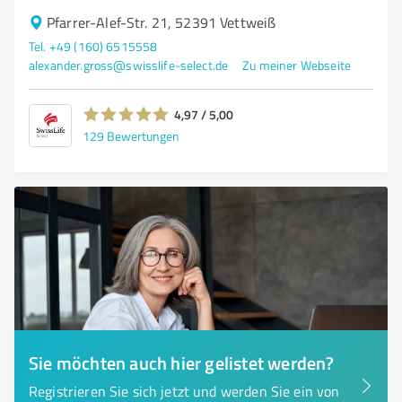
Pfarrer-Alef-Str. 21, 52391 Vettweiß
Tel. +49 (160) 6515558
alexander.gross@swisslife-select.de
Zu meiner Webseite
4,97 / 5,00
129
Bewertungen
Sie möchten auch hier gelistet werden?
Registrieren Sie sich jetzt und werden Sie ein von