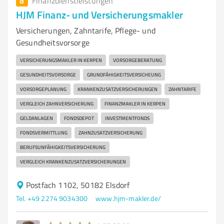
8
Finanzdienstleistungen
HJM Finanz- und Versicherungsmakler
Versicherungen, Zahntarife, Pflege- und
Gesundheitsvorsorge
VERSICHERUNGSMAKLER IN KERPEN
VORSORGEBERATUNG
GESUNDHEITSVORSORGE
GRUNDFÄHIGKEITSVERSICHEUNG
VORSORGEPLANUNG
KRANKENZUSATZVERSICHERUNGEN
ZAHNTARIFE
VERGLEICH ZAHNVERSICHERUNG
FINANZMAKLER IN KERPEN
GELDANLAGEN
FONDSDEPOT
INVESTMENTFONDS
FONDSVERMITTLUNG
ZAHNZUSATZVERSICHERUNG
BERUFSUNFÄHIGKEITSVERSICHERUNG
VERGLEICH KRANKENZUSATZVERSICHERUNGEN
Postfach 1102, 50182 Elsdorf
Tel. +49 2274 9034300
www.hjm-makler.de/