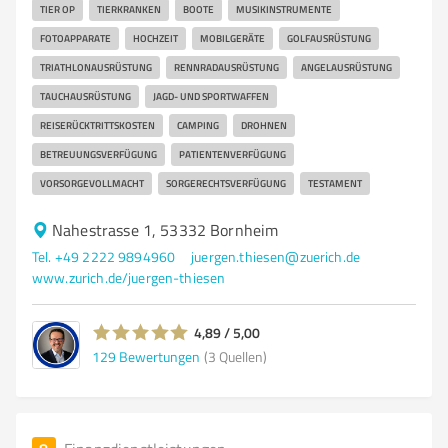
TIER OP
TIERKRANKEN
BOOTE
MUSIKINSTRUMENTE
FOTOAPPARATE
HOCHZEIT
MOBILGERÄTE
GOLFAUSRÜSTUNG
TRIATHLONAUSRÜSTUNG
RENNRADAUSRÜSTUNG
ANGELAUSRÜSTUNG
TAUCHAUSRÜSTUNG
JAGD- UND SPORTWAFFEN
REISERÜCKTRITTSKOSTEN
CAMPING
DROHNEN
BETREUUNGSVERFÜGUNG
PATIENTENVERFÜGUNG
VORSORGEVOLLMACHT
SORGERECHTSVERFÜGUNG
TESTAMENT
Nahestrasse 1, 53332 Bornheim
Tel. +49 2222 9894960
juergen.thiesen@zuerich.de
www.zurich.de/juergen-thiesen
4,89 / 5,00
129
Bewertungen
(3 Quellen)