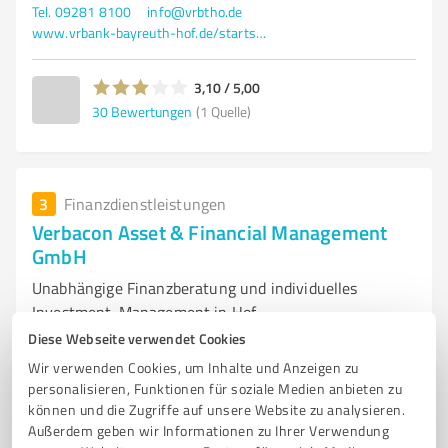
Tel. 09281 8100
info@vrbtho.de
www.vrbank-bayreuth-hof.de/startseite.html
3,10 / 5,00
30
Bewertungen
(1 Quelle)
3
Finanzdienstleistungen
Verbacon Asset & Financial Management
GmbH
Unabhängige Finanzberatung und individuelles
Investment-Management in Hof
Diese Webseite verwendet Cookies
FINANZBERATUNG
ANLAGEBERATUNG
VERMÖGENSVERWALTUNG
Wir verwenden Cookies, um Inhalte und Anzeigen zu
UNABHÄNGIGE FINANZBERATUNG
INVESTMENT-PORTFOLIO-MANAGEMENT
personalisieren, Funktionen für soziale Medien anbieten zu
INDIVIDUELLE LÖSUNGEN
KAPITALBILDUNG
PERSÖNLICHE BERATUNG
können und die Zugriffe auf unsere Website zu analysieren.
Außerdem geben wir Informationen zu Ihrer Verwendung
MARKTANALYSEN
FLEXIBLE ANLAGESTRATEGIEN
KUNDENBETREUUNG