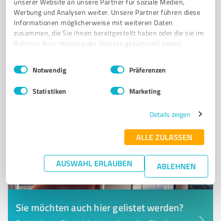
unserer Website an unsere Partner für soziale Medien,
FINANZDIENSTLEISTUNGEN
Werbung und Analysen weiter. Unsere Partner führen diese
Informationen möglicherweise mit weiteren Daten
Kreuzsteinstraße 37, 95028 Hof
zusammen, die Sie ihnen bereitgestellt haben oder die sie im
Rahmen Ihrer Nutzung der Dienste gesammelt haben.
Tel. 09281 72480
info@verbacon.de
www.verbacon.de/
Einwilligungsauswahl
Impressum
|
Datenschutzbestimmungen
Notwendig
Präferenzen
0,00 / 5,00
Nicht bewertet
0
Statistiken
Marketing
Details zeigen
ALLE ZULASSEN
AUSWAHL ERLAUBEN
ABLEHNEN
Sie möchten auch hier gelistet werden?