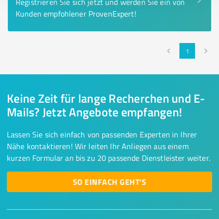
Registrieren Sie sich jetzt und werden Sie ein von
Kunden empfohlener ProvenExpert!
1
Keine Zeit für lange Recherchen und E-
Mails? Jetzt Angebote empfangen!
Lassen Sie sich einfach von passenden Experten in Ihrer
Nähe kontaktieren! Wir leiten Ihr Anliegen aus einem
kurzen Formular an bis zu 20 passende Dienstleister weiter.
SO EINFACH GEHT'S