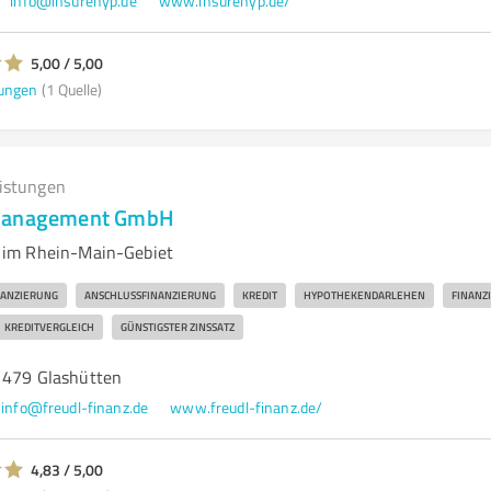
info@insurehyp.de
www.insurehyp.de/
5,00 / 5,00
ungen
(1 Quelle)
eistungen
zmanagement GmbH
im Rhein-Main-Gebiet
NANZIERUNG
ANSCHLUSSFINANZIERUNG
KREDIT
HYPOTHEKENDARLEHEN
FINANZ
KREDITVERGLEICH
GÜNSTIGSTER ZINSSATZ
61479 Glashütten
info@freudl-finanz.de
www.freudl-finanz.de/
4,83 / 5,00