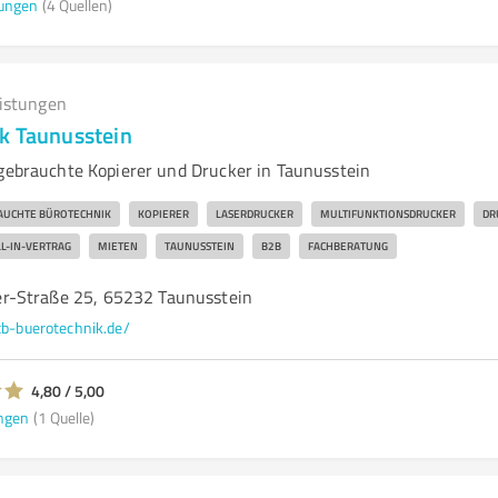
ungen
(4 Quellen)
eistungen
k Taunusstein
 gebrauchte Kopierer und Drucker in Taunusstein
AUCHTE BÜROTECHNIK
KOPIERER
LASERDRUCKER
MULTIFUNKTIONSDRUCKER
DR
LL-IN-VERTRAG
MIETEN
TAUNUSSTEIN
B2B
FACHBERATUNG
r-Straße 25, 65232 Taunusstein
b-buerotechnik.de/
4,80 / 5,00
ngen
(1 Quelle)