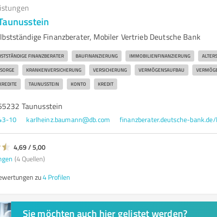
eistungen
Taunusstein
lbstständige Finanzberater, Mobiler Vertrieb Deutsche Bank
BSTSTÄNDIGE FINANZBERATER
BAUFINANZIERUNG
IMMOBILIENFINANZIERUNG
ALTER
SORGE
KRANKENVERSICHERUNG
VERSICHERUNG
VERMÖGENSAUFBAU
VERMÖGE
KREDITE
TAUNUSSTEIN
KONTO
KREDIT
65232 Taunusstein
 43-10
karlheinz.baumann@db.com
4,69 / 5,00
ngen
(4 Quellen)
 Bewertungen zu
4 Profilen
Sie möchten auch hier gelistet werden?