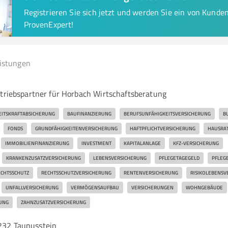
Registrieren Sie sich jetzt und werden Sie ein von Kund
ProvenExpert!
eistungen
rtriebspartner für Horbach Wirtschaftsberatung
EITSKRAFTABSICHERUNG
BAUFINANZIERUNG
BERUFSUNFÄHIGKEITSVERSICHERUNG
B
FONDS
GRUNDFÄHIGKEITENVERSICHERUNG
HAFTPFLICHTVERSICHERUNG
HAUSRA
IMMOBILIENFINANZIERUNG
INVESTMENT
KAPITALANLAGE
KFZ-VERSICHERUNG
KRANKENZUSATZVERSICHERUNG
LEBENSVERSICHERUNG
PFLEGETAGEGELD
PFLEG
CHTSSCHUTZ
RECHTSSCHUTZVERSICHERUNG
RENTENVERSICHERUNG
RISIKOLEBENSV
UNFALLVERSICHERUNG
VERMÖGENSAUFBAU
VERSICHERUNGEN
WOHNGEBÄUDE
UNG
ZAHNZUSATZVERSICHERUNG
5232 Taunusstein