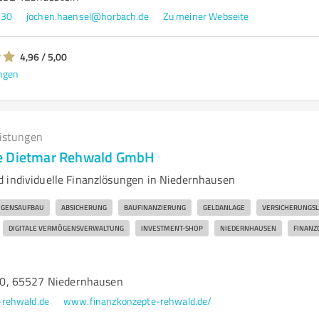
230
jochen.haensel@horbach.de
Zu meiner Webseite
4,96 / 5,00
ngen
eistungen
e Dietmar Rehwald GmbH
 individuelle Finanzlösungen in Niedernhausen
GENSAUFBAU
ABSICHERUNG
BAUFINANZIERUNG
GELDANLAGE
VERSICHERUNGS
DIGITALE VERMÖGENSVERWALTUNG
INVESTMENT-SHOP
NIEDERNHAUSEN
FINANZ
0, 65527 Niedernhausen
-rehwald.de
www.finanzkonzepte-rehwald.de/