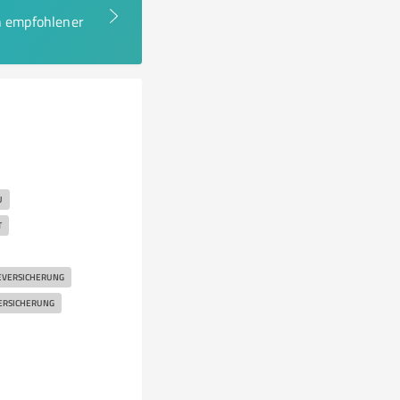
en empfohlener
U
T
EVERSICHERUNG
ERSICHERUNG