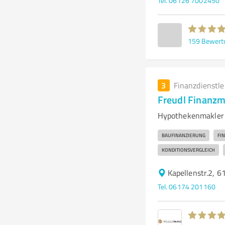
Tel. 06126 7002450
159
Bewert
3
Finanzdienstl
Freudl Finan
Hypothekenmakler 
BAUFINANZIERUNG
FI
KONDITIONSVERGLEICH
Kapellenstr.2, 
Tel. 06174 201160