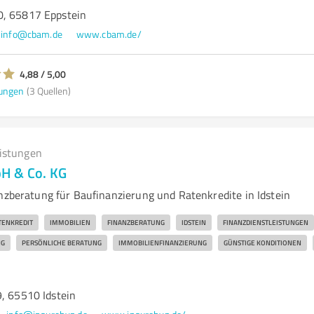
0, 65817 Eppstein
info@cbam.de
www.cbam.de/
4,88 / 5,00
ungen
(3 Quellen)
eistungen
H & Co. KG
anzberatung für Baufinanzierung und Ratenkredite in Idstein
TENKREDIT
IMMOBILIEN
FINANZBERATUNG
IDSTEIN
FINANZDIENSTLEISTUNGEN
NG
PERSÖNLICHE BERATUNG
IMMOBILIENFINANZIERUNG
GÜNSTIGE KONDITIONEN
9, 65510 Idstein