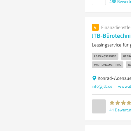
488
Bewert
4
Finanzdienstl
JTB-Bürotechni
Leasingservice für
LEASINGSERVICE
GEBR
WARTUNGSVERTRAG
A
Konrad-Adenaue
info@jtb.de
www.jt
41
Bewertu