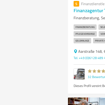
5
Finanzdienstl
Finanzagentur 
Finanzberatung, Se
FINANZBERATUNG
SEL
PFLEGEVORSORGE
VOR
GELDANLAGE
PRIVATE 
Aarstraße 148, 
Tel. +49 (0)6128 489
32
Bewertu
Dieses Profil vereint