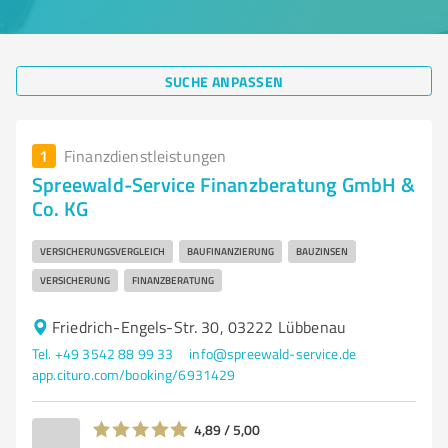
SUCHE ANPASSEN
1
Finanzdienstleistungen
Spreewald-Service Finanzberatung GmbH &
Co. KG
VERSICHERUNGSVERGLEICH
BAUFINANZIERUNG
BAUZINSEN
VERSICHERUNG
FINANZBERATUNG
Friedrich-Engels-Str. 30, 03222 Lübbenau
Tel. +49 3542 88 99 33
info@spreewald-service.de
app.cituro.com/booking/6931429
4,89 / 5,00