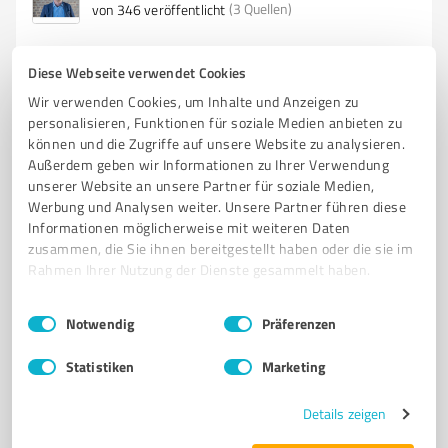
(3 Quellen)
von 346 veröffentlicht
Diese Webseite verwendet Cookies
4
Wir verwenden Cookies, um Inhalte und Anzeigen zu
Finanzdienstleistungen
personalisieren, Funktionen für soziale Medien anbieten zu
KP Concepts
können und die Zugriffe auf unsere Website zu analysieren.
Schuldnerberatung und Firmeninsolvenzen
Außerdem geben wir Informationen zu Ihrer Verwendung
unserer Website an unsere Partner für soziale Medien,
SCHULDENFREI IN 3 JAHREN. DIREKTE TERMINVERGABE OHNE WARTEZEITEN.
Werbung und Analysen weiter. Unsere Partner führen diese
SCHULDNER­BERATUNG UND INSOLVENZ­BEGLEITUNG
Informationen möglicherweise mit weiteren Daten
PRIVATINSOLVENZ/VERBRAUCHERINSOLVENZ
zusammen, die Sie ihnen bereitgestellt haben oder die sie im
Rahmen Ihrer Nutzung der Dienste gesammelt haben.
FIRMENINSOLVENZ/REGELINSOLVENZ
SCHULDENREGULIERUNG
SCHUFA-BERATUNG
P-KONTO BESCHEINIGUNG
Einwilligungsauswahl
Impressum
|
Datenschutzbestimmungen
Notwendig
Präferenzen
KOSTENLOSES ERSTGESPRÄCH
SCHULDENFREIE UND SORGENFREIE ZUKUNFT
VERTRAUEN UND DISKRETION
Statistiken
Marketing
Spitalstraße 2B, 41334 Nettetal
Details zeigen
Tel. +49 1512 9083732
info@schuldnerberatung-kp.de