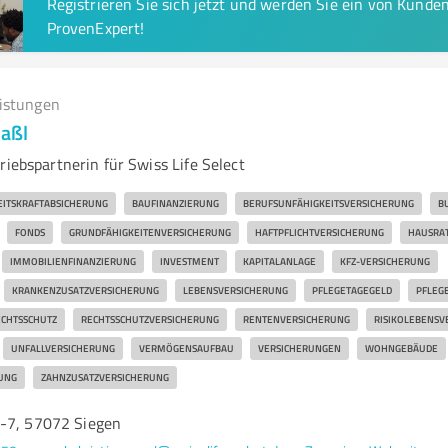
Registrieren Sie sich jetzt und werden Sie ein von Kund
ProvenExpert!
eistungen
raßl
riebspartnerin für Swiss Life Select
EITSKRAFTABSICHERUNG
BAUFINANZIERUNG
BERUFSUNFÄHIGKEITSVERSICHERUNG
B
FONDS
GRUNDFÄHIGKEITENVERSICHERUNG
HAFTPFLICHTVERSICHERUNG
HAUSRA
IMMOBILIENFINANZIERUNG
INVESTMENT
KAPITALANLAGE
KFZ-VERSICHERUNG
KRANKENZUSATZVERSICHERUNG
LEBENSVERSICHERUNG
PFLEGETAGEGELD
PFLEG
CHTSSCHUTZ
RECHTSSCHUTZVERSICHERUNG
RENTENVERSICHERUNG
RISIKOLEBENSV
UNFALLVERSICHERUNG
VERMÖGENSAUFBAU
VERSICHERUNGEN
WOHNGEBÄUDE
UNG
ZAHNZUSATZVERSICHERUNG
-7, 57072 Siegen