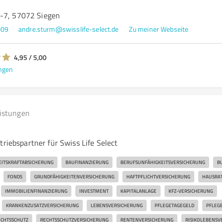
-7, 57072 Siegen
009
andre.sturm@swisslife-select.de
Zu meiner Webseite
4,95 / 5,00
ngen
eistungen
e
triebspartner für Swiss Life Select
EITSKRAFTABSICHERUNG
BAUFINANZIERUNG
BERUFSUNFÄHIGKEITSVERSICHERUNG
B
FONDS
GRUNDFÄHIGKEITENVERSICHERUNG
HAFTPFLICHTVERSICHERUNG
HAUSRA
IMMOBILIENFINANZIERUNG
INVESTMENT
KAPITALANLAGE
KFZ-VERSICHERUNG
KRANKENZUSATZVERSICHERUNG
LEBENSVERSICHERUNG
PFLEGETAGEGELD
PFLEG
CHTSSCHUTZ
RECHTSSCHUTZVERSICHERUNG
RENTENVERSICHERUNG
RISIKOLEBENSV