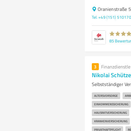
Oranienstraße 5
Tel. +49 (151) 51017
85
Bewertu
3
Finanzdienstl
Nikolai Schütz
Selbstständiger Ver
ALTERSVORSORGE
ARB
EINKOMMENSSICHERUNG
HAUSRATVERSICHERUNG
KRANKENVERSICHERUNG
PRIVATHAFTPFLICHT
RE