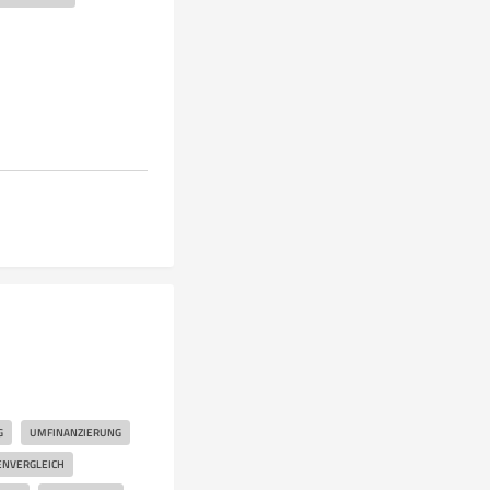
G
UMFINANZIERUNG
NVERGLEICH