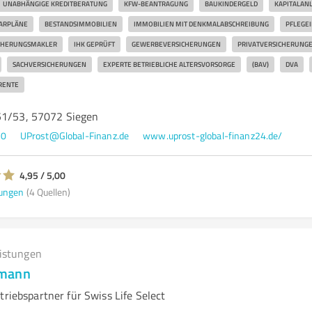
UNABHÄNGIGE KREDITBERATUNG
KFW-BEANTRAGUNG
BAUKINDERGELD
KAPITALAN
ARPLÄNE
BESTANDSIMMOBILIEN
IMMOBILIEN MIT DENKMALABSCHREIBUNG
PFLEGE
CHERUNGSMAKLER
IHK GEPRÜFT
GEWERBEVERSICHERUNGEN
PRIVATVERSICHERUNG
SACHVERSICHERUNGEN
EXPERTE BETRIEBLICHE ALTERSVORSORGE
(BAV)
DVA
RENTE
51/53, 57072 Siegen
90
UProst@Global-Finanz.de
www.uprost-global-finanz24.de/
4,95 / 5,00
ungen
(4 Quellen)
eistungen
dmann
triebspartner für Swiss Life Select