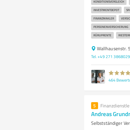
KONDITIONSVERGLEICH
INVESTMENTDEPOT
SP
FINANZMAKLER
VERSI
PERSONENVERSICHERUNG
RÜRUPRENTE
RIESTER
Wallhausenstr. 
Tel. +49 271 386802
464
Bewert
5
Finanzdienstl
Andreas Grun
Selbstständiger Ver