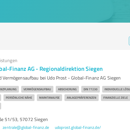
eistungen
bal-Finanz AG - Regionaldirektion Siegen
 Vermögensaufbau bei Udo Prost - Global-Finanz AG Siegen
ANZPLANUNG
VERMÖGENSAUFBAU
ABSICHERUNG
DIN 77230
INDIVIDUELLE LÖS
PERSÖNLICHE NÄHE
MARKTANALYSE
ANLAGEPRÄFERENZEN
FINANZIELLE ZIELE
ße 51/53, 57072 Siegen
zentrale@global-finanz.de
udoprost.global-finanz.de/