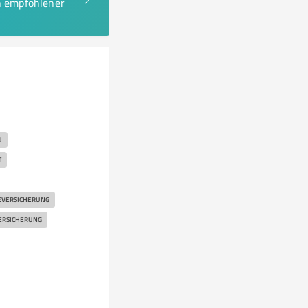
en empfohlener
U
T
EVERSICHERUNG
ERSICHERUNG