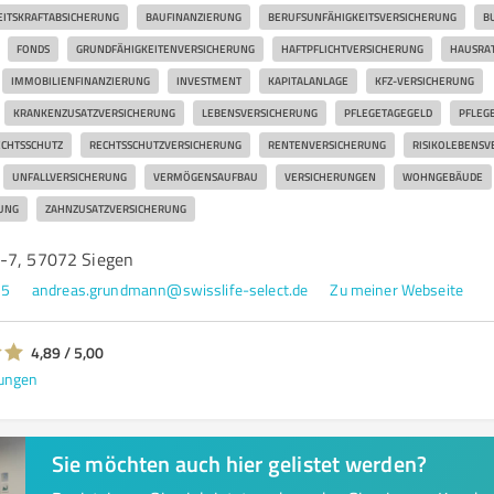
EITSKRAFTABSICHERUNG
BAUFINANZIERUNG
BERUFSUNFÄHIGKEITSVERSICHERUNG
B
FONDS
GRUNDFÄHIGKEITENVERSICHERUNG
HAFTPFLICHTVERSICHERUNG
HAUSRA
IMMOBILIENFINANZIERUNG
INVESTMENT
KAPITALANLAGE
KFZ-VERSICHERUNG
KRANKENZUSATZVERSICHERUNG
LEBENSVERSICHERUNG
PFLEGETAGEGELD
PFLEG
CHTSSCHUTZ
RECHTSSCHUTZVERSICHERUNG
RENTENVERSICHERUNG
RISIKOLEBENSV
UNFALLVERSICHERUNG
VERMÖGENSAUFBAU
VERSICHERUNGEN
WOHNGEBÄUDE
UNG
ZAHNZUSATZVERSICHERUNG
-7, 57072 Siegen
75
andreas.grundmann@swisslife-select.de
Zu meiner Webseite
4,89 / 5,00
ungen
Sie möchten auch hier gelistet werden?