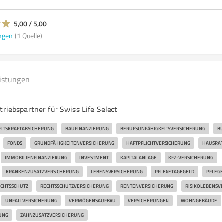
5,00 / 5,00
ngen
(1 Quelle)
eistungen
triebspartner für Swiss Life Select
EITSKRAFTABSICHERUNG
BAUFINANZIERUNG
BERUFSUNFÄHIGKEITSVERSICHERUNG
B
FONDS
GRUNDFÄHIGKEITENVERSICHERUNG
HAFTPFLICHTVERSICHERUNG
HAUSRA
IMMOBILIENFINANZIERUNG
INVESTMENT
KAPITALANLAGE
KFZ-VERSICHERUNG
KRANKENZUSATZVERSICHERUNG
LEBENSVERSICHERUNG
PFLEGETAGEGELD
PFLEG
CHTSSCHUTZ
RECHTSSCHUTZVERSICHERUNG
RENTENVERSICHERUNG
RISIKOLEBENSV
UNFALLVERSICHERUNG
VERMÖGENSAUFBAU
VERSICHERUNGEN
WOHNGEBÄUDE
UNG
ZAHNZUSATZVERSICHERUNG