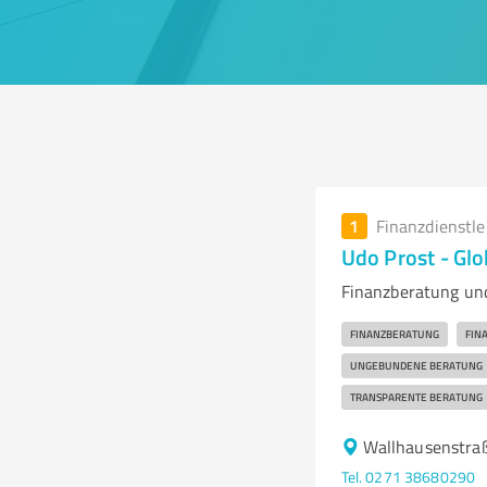
1
Finanzdienstl
Udo Prost - Glo
Finanzberatung und
FINANZBERATUNG
FIN
UNGEBUNDENE BERATUNG
TRANSPARENTE BERATUNG
Wallhausenstra
Tel. 0271 38680290