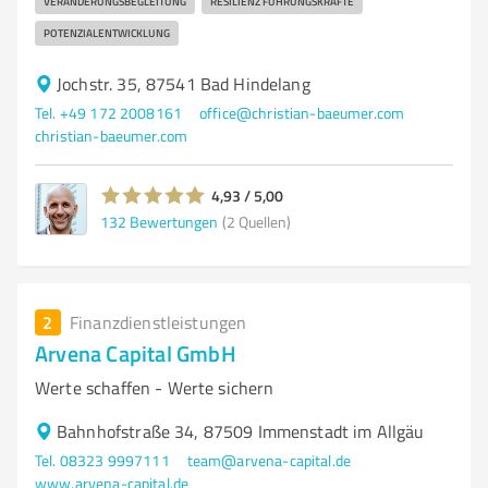
VERÄNDERUNGSBEGLEITUNG
RESILIENZ FÜHRUNGSKRÄFTE
POTENZIALENTWICKLUNG
Jochstr. 35, 87541 Bad Hindelang
Tel. +49 172 2008161
office@christian-baeumer.com
christian-baeumer.com
4,93 / 5,00
132
Bewertungen
(2 Quellen)
2
Finanzdienstleistungen
Arvena Capital GmbH
Werte schaffen - Werte sichern
Bahnhofstraße 34, 87509 Immenstadt im Allgäu
Tel. 08323 9997111
team@arvena-capital.de
www.arvena-capital.de