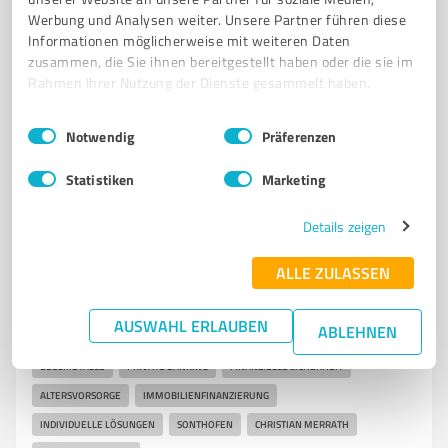
Werbung und Analysen weiter. Unsere Partner führen diese
info@kramlinger.de
kramlinger.de/
Informationen möglicherweise mit weiteren Daten
zusammen, die Sie ihnen bereitgestellt haben oder die sie im
5,00 / 5,00
Rahmen Ihrer Nutzung der Dienste gesammelt haben.
3
Bewertungen
(1 Quelle)
Einwilligungsauswahl
Impressum
|
Datenschutzbestimmungen
Notwendig
Präferenzen
Statistiken
Marketing
5
Finanzdienstleistungen
Christian Merrath - Finanzkonzeption &
Details zeigen
Beratung
ALLE ZULASSEN
Finanzberatung und Vermögenskonzeption in
Sonthofen durch Christian Merrath
AUSWAHL ERLAUBEN
ABLEHNEN
FINANZBERATUNG
VERMÖGENSANLAGE
BAUFINANZIERUNG
EDELMETALLE
PRIVATE BANKING
FINANZIELLE SICHERHEIT
ALTERSVORSORGE
IMMOBILIENFINANZIERUNG
INDIVIDUELLE LÖSUNGEN
SONTHOFEN
CHRISTIAN MERRATH