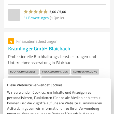
5,00 / 5,00
31
Bewertungen
(1 Quelle)
4
Finanzdienstleistungen
Kramlinger GmbH Blaichach
Professionelle Buchhaltungsdienstleistungen und
Unternehmensberatung in Blaichac
BUCHHALTUNGSDIENST
FINANZBUCHHALTUNG
LOHNBUCHHALTUNG
DIGITALE BUCHHALTUNG
DATEV UNTERNEHMEN ONLINE
Diese Webseite verwendet Cookies
UNTERNEHMENSBERATUNG
SCHULUNGEN
BLAICHACH
Wir verwenden Cookies, um Inhalte und Anzeigen zu
STEUERBERATUNG
GESCHÄFTSPROZESSE
EFFIZIENZ
personalisieren, Funktionen für soziale Medien anbieten zu
MANDANTENBETREUUNG
können und die Zugriffe auf unsere Website zu analysieren.
Außerdem geben wir Informationen zu Ihrer Verwendung
Hornstraße 8, 87544 Blaichach
unserer Website an unsere Partner für soziale Medien,