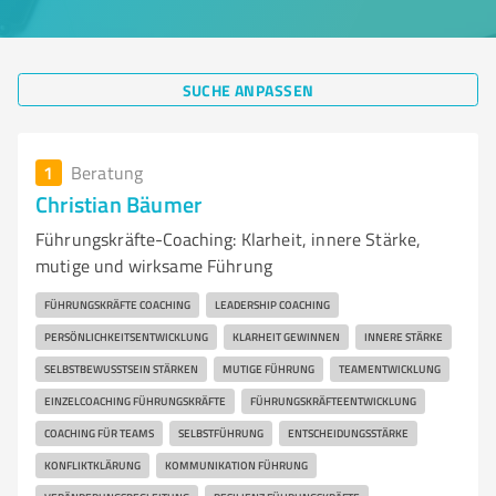
SUCHE ANPASSEN
1
Beratung
Christian Bäumer
Führungskräfte-Coaching: Klarheit, innere Stärke,
mutige und wirksame Führung
FÜHRUNGSKRÄFTE COACHING
LEADERSHIP COACHING
PERSÖNLICHKEITSENTWICKLUNG
KLARHEIT GEWINNEN
INNERE STÄRKE
SELBSTBEWUSSTSEIN STÄRKEN
MUTIGE FÜHRUNG
TEAMENTWICKLUNG
EINZELCOACHING FÜHRUNGSKRÄFTE
FÜHRUNGSKRÄFTEENTWICKLUNG
COACHING FÜR TEAMS
SELBSTFÜHRUNG
ENTSCHEIDUNGSSTÄRKE
KONFLIKTKLÄRUNG
KOMMUNIKATION FÜHRUNG