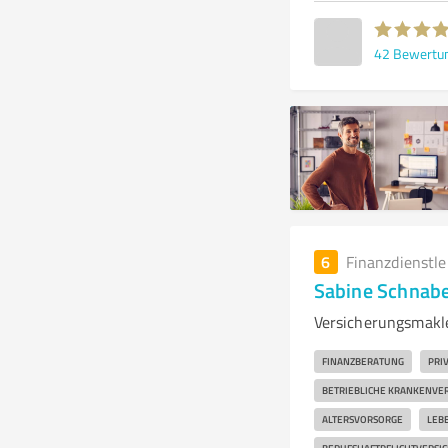
42
Bewertu
6
Finanzdienstl
Sabine Schnab
Versicherungsmakl
FINANZBERATUNG
PRI
BETRIEBLICHE KRANKENVE
ALTERSVORSORGE
LEB