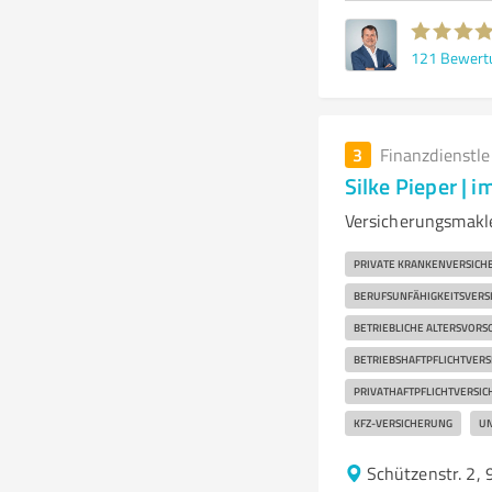
121
Bewert
3
Finanzdienstl
Silke Pieper |
Versicherungsmakl
PRIVATE KRANKENVERSICH
BERUFSUNFÄHIGKEITSVERS
BETRIEBLICHE ALTERSVORS
BETRIEBSHAFTPFLICHTVER
PRIVATHAFTPFLICHTVERSI
KFZ-VERSICHERUNG
UN
Schützenstr. 2,