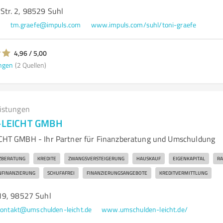
tr. 2, 98529 Suhl
0
tm.graefe@impuls.com
www.impuls.com/suhl/toni-graefe
4,96 / 5,00
ngen
(2 Quellen)
eistungen
LEICHT GMBH
T GMBH - Ihr Partner für Finanzberatung und Umschuldung
ZBERATUNG
KREDITE
ZWANGSVERSTEIGERUNG
HAUSKAUF
EIGENKAPITAL
RA
NFINANZIERUNG
SCHUFAFREI
FINANZIERUNGSANGEBOTE
KREDITVERMITTLUNG
19, 98527 Suhl
ontakt@umschulden-leicht.de
www.umschulden-leicht.de/