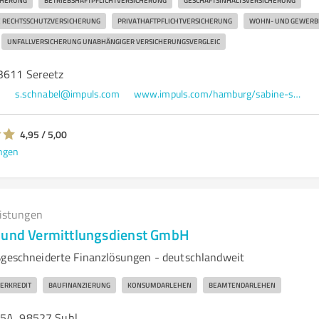
CHERUNG
BETRIEBSHAFTPFLICHTVERSICHERUNG
GESCHÄFTSINHALTSVERSICHERUNG
E RECHTSSCHUTZVERSICHERUNG
PRIVATHAFTPFLICHTVERSICHERUNG
WOHN- UND GEWERB
UNFALLVERSICHERUNG UNABHÄNGIGER VERSICHERUNGSVERGLEIC
3611 Sereetz
0
s.schnabel@impuls.com
www.impuls.com/hamburg/sabine-schnabel
4,95 / 5,00
ngen
eistungen
 und Vermittlungsdienst GmbH
ßgeschneiderte Finanzlösungen - deutschlandweit
ERKREDIT
BAUFINANZIERUNG
KONSUMDARLEHEN
BEAMTENDARLEHEN
 5A, 98527 Suhl