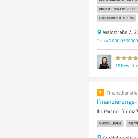
BERUFSHAFTPFLICHTVERSI
PRIVATE UND GEWERBLICH
HAUSRATVERSICHERUNG
Waldstraße 7, 2
Tel. +49 800 055800
16
Bewertu
7
Finanzdienstl
Finanzierungs-
Ihr Partner für ma
UMSCHULDUNG
RENTN
Am Roten Stein