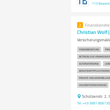
113
Bewert
2
Finanzdienstl
Christian Wolf
Versicherungsmakle
FINANZBERATUNG
PRI
BETRIEBLICHE KRANKENVE
ALTERSVORSORGE
LEB
BERUFSHAFTPFLICHTVERSI
PRIVATE UND GEWERBLICH
HAUSRATVERSICHERUNG
Schützenstr. 2,
Tel. +49 3681 80673