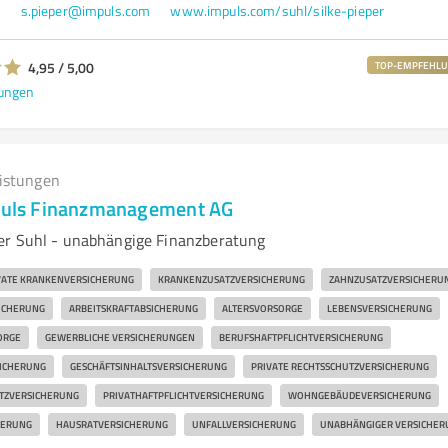
0
s.pieper@impuls.com
www.impuls.com/suhl/silke-pieper
4,95 / 5,00
TOP-EMPFEHL
ungen
eistungen
mpuls Finanzmanagement AG
er Suhl - unabhängige Finanzberatung
VATE KRANKENVERSICHERUNG
KRANKENZUSATZVERSICHERUNG
ZAHNZUSATZVERSICHERU
ICHERUNG
ARBEITSKRAFTABSICHERUNG
ALTERSVORSORGE
LEBENSVERSICHERUNG
ORGE
GEWERBLICHE VERSICHERUNGEN
BERUFSHAFTPFLICHTVERSICHERUNG
SICHERUNG
GESCHÄFTSINHALTSVERSICHERUNG
PRIVATE RECHTSSCHUTZVERSICHERUNG
TZVERSICHERUNG
PRIVATHAFTPFLICHTVERSICHERUNG
WOHNGEBÄUDEVERSICHERUNG
HERUNG
HAUSRATVERSICHERUNG
UNFALLVERSICHERUNG
UNABHÄNGIGER VERSICHER