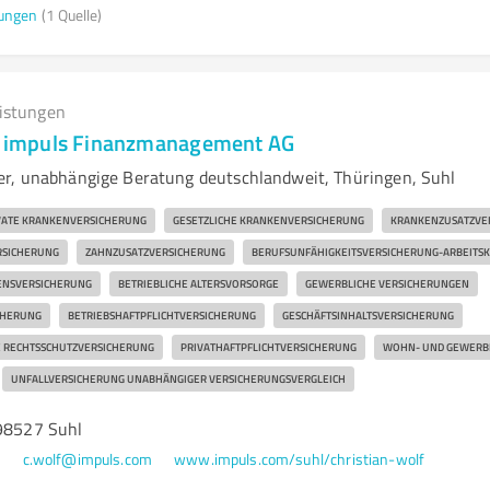
ungen
(1 Quelle)
eistungen
 | impuls Finanzmanagement AG
r, unabhängige Beratung deutschlandweit, Thüringen, Suhl
VATE KRANKENVERSICHERUNG
GESETZLICHE KRANKENVERSICHERUNG
KRANKENZUSATZVE
RSICHERUNG
ZAHNZUSATZVERSICHERUNG
BERUFSUNFÄHIGKEITSVERSICHERUNG-ARBEITS
ENSVERSICHERUNG
BETRIEBLICHE ALTERSVORSORGE
GEWERBLICHE VERSICHERUNGEN
CHERUNG
BETRIEBSHAFTPFLICHTVERSICHERUNG
GESCHÄFTSINHALTSVERSICHERUNG
E RECHTSSCHUTZVERSICHERUNG
PRIVATHAFTPFLICHTVERSICHERUNG
WOHN- UND GEWERB
UNFALLVERSICHERUNG UNABHÄNGIGER VERSICHERUNGSVERGLEICH
 98527 Suhl
0
c.wolf@impuls.com
www.impuls.com/suhl/christian-wolf