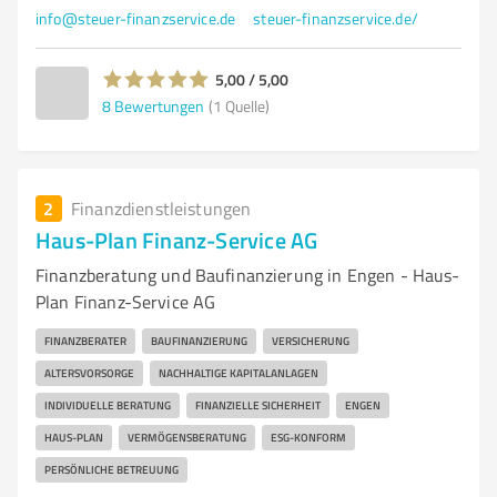
info@steuer-finanzservice.de
steuer-finanzservice.de/
5,00 / 5,00
8
Bewertungen
(1 Quelle)
2
Finanzdienstleistungen
Haus-Plan Finanz-Service AG
Finanzberatung und Baufinanzierung in Engen - Haus-
Plan Finanz-Service AG
FINANZBERATER
BAUFINANZIERUNG
VERSICHERUNG
ALTERSVORSORGE
NACHHALTIGE KAPITALANLAGEN
INDIVIDUELLE BERATUNG
FINANZIELLE SICHERHEIT
ENGEN
HAUS-PLAN
VERMÖGENSBERATUNG
ESG-KONFORM
PERSÖNLICHE BETREUUNG