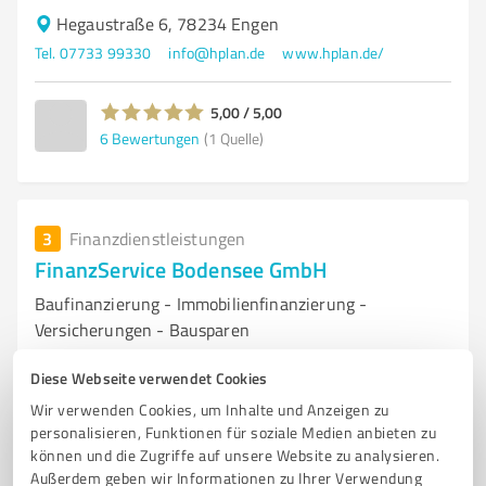
Hegaustraße 6, 78234 Engen
Tel. 07733 99330
info@hplan.de
www.hplan.de/
5,00 / 5,00
6
Bewertungen
(1 Quelle)
3
Finanzdienstleistungen
FinanzService Bodensee GmbH
Baufinanzierung - Immobilienfinanzierung -
Versicherungen - Bausparen
BAUFINANZIERUNG
IMMOBILIENFINANZIERUNG
Diese Webseite verwendet Cookies
ANSCHLUSSFINANZIERUNG
MODERNISIERUNGSFINANZIERUNG
Wir verwenden Cookies, um Inhalte und Anzeigen zu
personalisieren, Funktionen für soziale Medien anbieten zu
RATENKREDIT
KREDITVERGLEICH
BAUSPAREN
VERSICHERUNGEN
können und die Zugriffe auf unsere Website zu analysieren.
VERSICHERUNGSMAKLER
FINANZIERUNGSBERATUNG
ABSICHERUNG
Außerdem geben wir Informationen zu Ihrer Verwendung