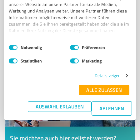
VORSORGE
IMMOBILIENKAUF
HAUSKAUF
NEUBAU
unserer Website an unsere Partner für soziale Medien,
Werbung und Analysen weiter. Unsere Partner führen diese
MODERNISIERUNG
Informationen möglicherweise mit weiteren Daten
zusammen, die Sie ihnen bereitgestellt haben oder die sie im
Marktplatz 1, 78234 Engen
Rahmen Ihrer Nutzung der Dienste gesammelt haben.
info@fsbodensee.de
www.fsbodensee.de/
Einwilligungsauswahl
Impressum
|
Datenschutzbestimmungen
Notwendig
Präferenzen
10
Bewertungen
von 203 veröffentlicht
Statistiken
Marketing
Details zeigen
ALLE ZULASSEN
AUSWAHL ERLAUBEN
ABLEHNEN
Sie möchten auch hier gelistet werden?