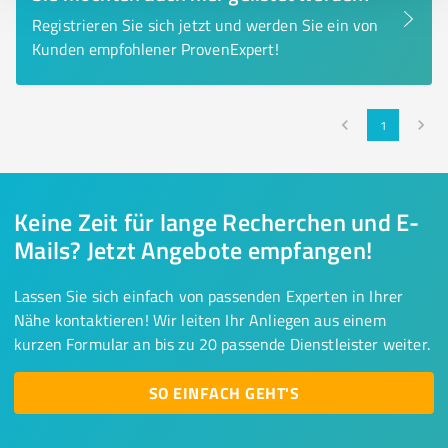
Registrieren Sie sich jetzt und werden Sie ein von
Kunden empfohlener ProvenExpert!
1
Keine Zeit für lange Recherchen und E-
Mails? Jetzt Angebote empfangen!
Lassen Sie sich einfach von passenden Experten in Ihrer
Nähe kontaktieren! Wir leiten Ihr Anliegen aus einem
kurzen Formular an bis zu 20 passende Dienstleister weiter.
SO EINFACH GEHT'S