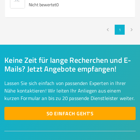
Nicht bewertet
0
1
Keine Zeit für lange Recherchen und E-
Mails? Jetzt Angebote empfangen!
Lassen Sie sich einfach von passenden Experten in Ihrer
Nähe kontaktieren! Wir leiten Ihr Anliegen aus einem
kurzen Formular an bis zu 20 passende Dienstleister weiter.
SO EINFACH GEHT'S