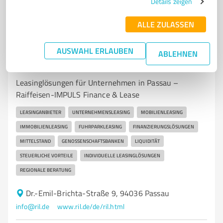
Details zeigen
Kunden empfohlener ProvenExpert!
ALLE ZULASSEN
AUSWAHL ERLAUBEN
6
Finanzdienstleistungen
ABLEHNEN
Raiffeisen-IMPULS Finance & Lease GmbH
Leasinglösungen für Unternehmen in Passau –
Raiffeisen-IMPULS Finance & Lease
LEASINGANBIETER
UNTERNEHMENSLEASING
MOBILIENLEASING
IMMOBILIENLEASING
FUHRPARKLEASING
FINANZIERUNGSLÖSUNGEN
MITTELSTAND
GENOSSENSCHAFTSBANKEN
LIQUIDITÄT
STEUERLICHE VORTEILE
INDIVIDUELLE LEASINGLÖSUNGEN
REGIONALE BERATUNG
Dr.-Emil-Brichta-Straße 9, 94036 Passau
info@ril.de
www.ril.de/de/ril.html