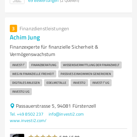
69
Bewertungen
(2 Quellen)
3
Finanzdienstleistungen
Achim Jung
Finanzexperte für finanzielle Sicherheit &
Vermögenswachstum
INVEST I²
FINANZBERATUNG
WISSENSVERMITTLUNG DER FINANZWELT
WEG IN FINANZIELLE FREIHEIT
PASSIVES EINKOMMEN GENERIEREN
DIGITALES ANLEGEN
EDELMETALLE
INVESTI2
INVEST I² UG
INVESTI2 UG
Passauerstrasse 5, 94081 Fürstenzell
Tel. +49 8502 237
info@investi2.com
www.investi2.com/