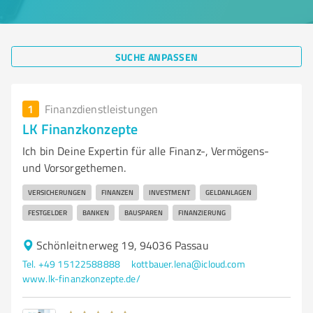
SUCHE ANPASSEN
1
Finanzdienstleistungen
LK Finanzkonzepte
Ich bin Deine Expertin für alle Finanz-, Vermögens-
und Vorsorgethemen.
VERSICHERUNGEN
FINANZEN
INVESTMENT
GELDANLAGEN
FESTGELDER
BANKEN
BAUSPAREN
FINANZIERUNG
Schönleitnerweg 19, 94036 Passau
Tel. +49 15122588888
kottbauer.lena@icloud.com
www.lk-finanzkonzepte.de/