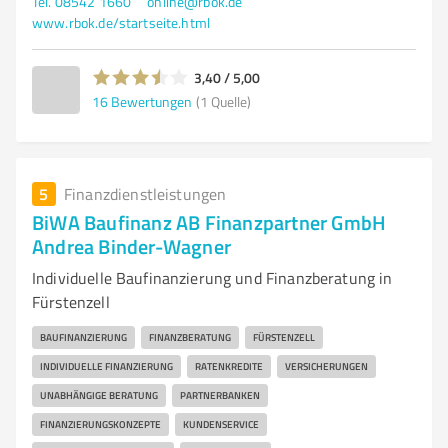
Tel. 08542 1660
online@rbok.de
www.rbok.de/startseite.html
3,40 / 5,00
16
Bewertungen
(1 Quelle)
5
Finanzdienstleistungen
BiWA Baufinanz AB Finanzpartner GmbH
Andrea Binder-Wagner
Individuelle Baufinanzierung und Finanzberatung in
Fürstenzell
BAUFINANZIERUNG
FINANZBERATUNG
FÜRSTENZELL
INDIVIDUELLE FINANZIERUNG
RATENKREDITE
VERSICHERUNGEN
UNABHÄNGIGE BERATUNG
PARTNERBANKEN
FINANZIERUNGSKONZEPTE
KUNDENSERVICE