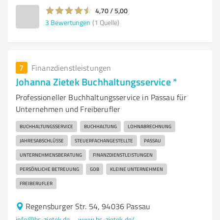
4,70 / 5,00
3
Bewertungen
(1 Quelle)
7
Finanzdienstleistungen
Johanna Zietek Buchhaltungsservice *
Professioneller Buchhaltungsservice in Passau für
Unternehmen und Freiberufler
BUCHHALTUNGSSERVICE
BUCHHALTUNG
LOHNABRECHNUNG
JAHRESABSCHLÜSSE
STEUERFACHANGESTELLTE
PASSAU
UNTERNEHMENSBERATUNG
FINANZDIENSTLEISTUNGEN
PERSÖNLICHE BETREUUNG
GOB
KLEINE UNTERNEHMEN
FREIBERUFLER
Regensburger Str. 54, 94036 Passau
info@bs-zietek.de
www.bs-zietek.de/