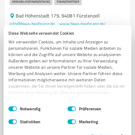
IMMOBILIENFINANZIERUNG
FINANZPARTNER
Bad Höhenstadt 179, 94081 Fürstenzell
info@biwa-baufinanz.de
www.biwa-baufinanz.de/
Diese Webseite verwendet Cookies
5,00 / 5,00
Wir verwenden Cookies, um Inhalte und Anzeigen zu
7
Bewertungen
(1 Quelle)
personalisieren, Funktionen für soziale Medien anbieten zu
können und die Zugriffe auf unsere Website zu analysieren.
Außerdem geben wir Informationen zu Ihrer Verwendung
unserer Website an unsere Partner für soziale Medien,
Werbung und Analysen weiter. Unsere Partner führen diese
Informationen möglicherweise mit weiteren Daten
zusammen, die Sie ihnen bereitgestellt haben oder die sie im
Rahmen Ihrer Nutzung der Dienste gesammelt haben.
Einwilligungsauswahl
Impressum
|
Datenschutzbestimmungen
Notwendig
Präferenzen
Statistiken
Marketing
Sie möchten auch hier gelistet werden?
Registrieren Sie sich jetzt und werden Sie ein von