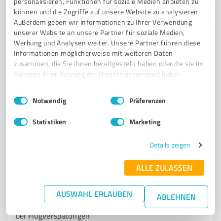
personalisieren, Funktionen für soziale Medien anbieten zu
VERMÖGENSAUFBAU & GELDANLAGE
VERTRAGS- UND FINANZCHECK
können und die Zugriffe auf unsere Website zu analysieren.
PERSÖNLICHE BERATUNG
Außerdem geben wir Informationen zu Ihrer Verwendung
unserer Website an unsere Partner für soziale Medien,
STEUEROPTIMIERTE GELDANLAGE AUCH IM BEREICH SCHENKUNGSSTEUER
Werbung und Analysen weiter. Unsere Partner führen diese
Informationen möglicherweise mit weiteren Daten
Fronstr. 21a, 65594 Runkel
zusammen, die Sie ihnen bereitgestellt haben oder die sie im
Tel. +49 175 1830628
Rahmen Ihrer Nutzung der Dienste gesammelt haben.
frank.schartel@fp-finanzpartner.de
www.fp-finanzpartner-schartel.de/
Einwilligungsauswahl
Impressum
|
Datenschutzbestimmungen
Notwendig
Präferenzen
4,75 / 5,00
Statistiken
Marketing
112
Bewertungen
(3 Quellen)
Details zeigen
ALLE ZULASSEN
5
Finanzdienstleistungen
airline-schreck.de Villmar
AUSWAHL ERLAUBEN
ABLEHNEN
Inkassobüro für Fluggastrechte und Entschädigungen
bei Flugverspätungen