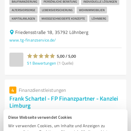
BAUFINANZIERUNG
PERSÖNLICHE BERATUNG
INDIVIDUELLE LÖSUNGEN
ALTERSVORSORGE
LEBENSVERSICHERUNG
WOHNIMMOBILIEN
KAPITALANLAGEN
MASSGESCHNEIDERTE KONZEPTE
LÖHNBERG
Friedensstraße 18, 35792 Löhnberg
www.tg-finanzservice.de/
5,00 / 5,00
51
Bewertungen
(1 Quelle)
4
Finanzdienstleistungen
Frank Schartel - FP Finanzpartner - Kanzlei
Limburg
Unabhängige Finanz- und Versicherungsberatung
Diese Webseite verwendet Cookies
VERSICHERUNGEN & ABSICHERUNG
FINANZIERUNGEN & IMMOBILIEN
Wir verwenden Cookies, um Inhalte und Anzeigen zu