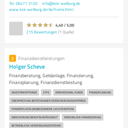
Tel. 06471 3120
info@ksk-weilburg.de
www.ksk-weilburg.de/de/home.html
4,40 / 5,00
215
Bewertungen
(1 Quelle)
2
Finanzdienstleistungen
Holger Scheve
Finanzberatung, Geldanlage, Finanzierung,
Finanzplanung, Finanzdienstleistung
INVESTMENTFONDS
ETFS
DIMENSIONAL FUNDS
FINANZPLANUNG
ÜBERPRÜFUNG BESTEHENDER VERSICHERUNGSVERTRÄGE
FONDSPOLICEN (INSBESONDERE LIECHTENSTEIN)
ABSICHERUNG BERUFSUNFÄHIGKEIT
IMMOBILIEN-FINANZIERUNG
BETRIEBLICHE VERSORGUNGSSYSTEME