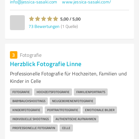
info@jessica-sasaki.com
www.jessica-sasaki.com/
5,00 / 5,00
73
Bewertungen
(1 Quelle)
3
Fotografie
Herzblick Fotografie Linne
Professionelle Fotografie für Hochzeiten, Familien und
Kinder in Celle
FOTOGRAFIE
HOCHZEITSFOTOGRAFIE
FAMILIENPORTRAITS
BABYBAUCHSHOOTINGS
NEUGEBORENENFOTOGRAFIE
KINDERFOTOGRAFIE
PORTRAITFOTOGRAFIE
EMOTIONALE BILDER
INDIVIDUELLE SHOOTINGS
AUTHENTISCHE AUFNAHMEN
PROFESSIONELLE FOTOGRAFIN
CELLE