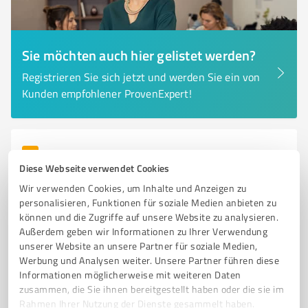
Sie möchten auch hier gelistet werden?
Registrieren Sie sich jetzt und werden Sie ein von
Kunden empfohlener ProvenExpert!
6
Fotografie
Diese Webseite verwendet Cookies
Foto Hofmeister Celle
Wir verwenden Cookies, um Inhalte und Anzeigen zu
Professionelle Fotografie in Celle für Hochzeiten,
personalisieren, Funktionen für soziale Medien anbieten zu
Familien und Events
können und die Zugriffe auf unsere Website zu analysieren.
Außerdem geben wir Informationen zu Ihrer Verwendung
HOCHZEITSFOTOGRAF
FAMILIENFOTOS
EVENTFOTOGRAFIE
unserer Website an unsere Partner für soziale Medien,
BUSINESSFOTOS
AUTHENTISCHE FOTOGRAFIE
FOTOGRAFIE CELLE
Werbung und Analysen weiter. Unsere Partner führen diese
Informationen möglicherweise mit weiteren Daten
FOTOSTUDIO
INDIVIDUELLE ANGEBOTE
PROFESSIONELLE FOTOGRAFIE
zusammen, die Sie ihnen bereitgestellt haben oder die sie im
FOTOPRODUKTE
PORTRAITFOTOGRAFIE
Rahmen Ihrer Nutzung der Dienste gesammelt haben.