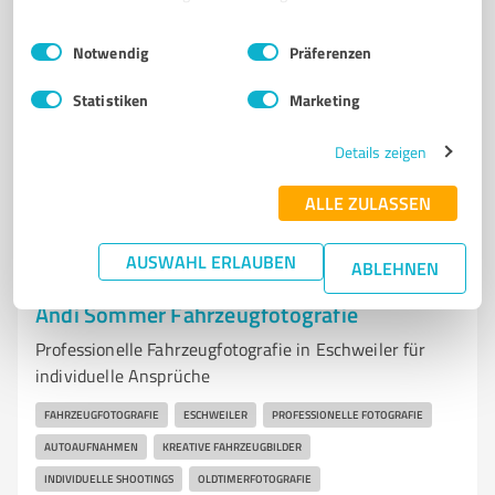
FOTOGRAFIE DIENSTLEISTUNGEN
Einwilligungsauswahl
Impressum
|
Datenschutzbestimmungen
Notwendig
Präferenzen
Schnuckendrift 3a, 29229 Celle
info@foto-hofmeister.de
www.foto-hofmeister.de/
Statistiken
Marketing
Details zeigen
4,90 / 5,00
27
Bewertungen
(1 Quelle)
ALLE ZULASSEN
AUSWAHL ERLAUBEN
ABLEHNEN
7
Fotografie
Andi Sommer Fahrzeugfotografie
Professionelle Fahrzeugfotografie in Eschweiler für
individuelle Ansprüche
FAHRZEUGFOTOGRAFIE
ESCHWEILER
PROFESSIONELLE FOTOGRAFIE
AUTOAUFNAHMEN
KREATIVE FAHRZEUGBILDER
INDIVIDUELLE SHOOTINGS
OLDTIMERFOTOGRAFIE