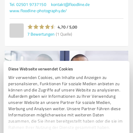
Tel. 02501 9737150
kontakt@floodline.de
www.floodline-photography.de/
4,70 / 5,00
7
Bewertungen
(1 Quelle)
Diese Webseite verwendet Cookies
Wir verwenden Cookies, um Inhalte und Anzeigen zu
personalisieren, Funktionen für soziale Medien anbieten zu
können und die Zugriffe auf unsere Website zu analysieren.
Außerdem geben wir Informationen zu Ihrer Verwendung
unserer Website an unsere Partner für soziale Medien,
Sie möchten auch hier gelistet werden?
Werbung und Analysen weiter. Unsere Partner führen diese
Informationen möglicherweise mit weiteren Daten
Registrieren Sie sich jetzt und werden Sie ein von
zusammen, die Sie ihnen bereitgestellt haben oder die sie im
Kunden empfohlener ProvenExpert!
Rahmen Ihrer Nutzung der Dienste gesammelt haben.