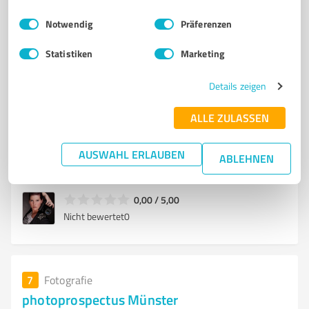
Einwilligungsauswahl
Impressum
|
Datenschutzbestimmungen
Notwendig
Präferenzen
6
Fotografie
Statistiken
Marketing
Inmotion Fotografie
Newbornfotografie, Kinderfotografie, Babyfotografie,
Details zeigen
Hochzeitsfotografie,
ALLE ZULASSEN
Pankratiusstr. 36, 59227 Ahlen
inmotion-fotografie@gmx.de
AUSWAHL ERLAUBEN
ABLEHNEN
www.inmotion-fotografie.de/
0,00 / 5,00
Nicht bewertet
0
7
Fotografie
photoprospectus Münster