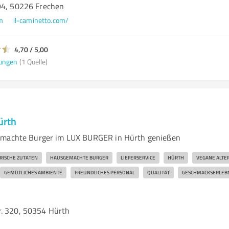
94, 50226 Frechen
m
il-caminetto.com/
4,70 / 5,00
ungen
(1 Quelle)
ürth
emachte Burger im LUX BURGER in Hürth genießen
RISCHE ZUTATEN
HAUSGEMACHTE BURGER
LIEFERSERVICE
HÜRTH
VEGANE ALTE
GEMÜTLICHES AMBIENTE
FREUNDLICHES PERSONAL
QUALITÄT
GESCHMACKSERLEBN
. 320, 50354 Hürth