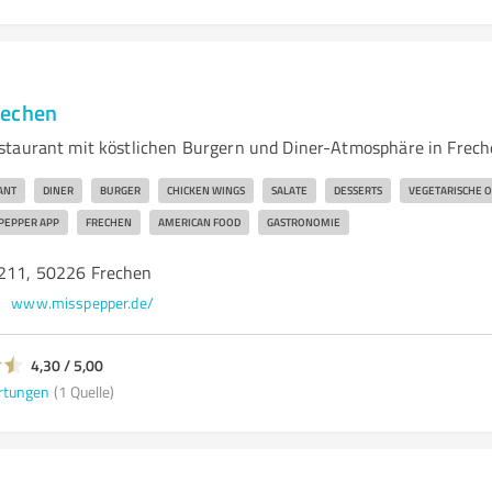
rechen
staurant mit köstlichen Burgern und Diner-Atmosphäre in Frec
ANT
DINER
BURGER
CHICKEN WINGS
SALATE
DESSERTS
VEGETARISCHE 
 PEPPER APP
FRECHEN
AMERICAN FOOD
GASTRONOMIE
-211, 50226 Frechen
www.misspepper.de/
4,30 / 5,00
rtungen
(1 Quelle)