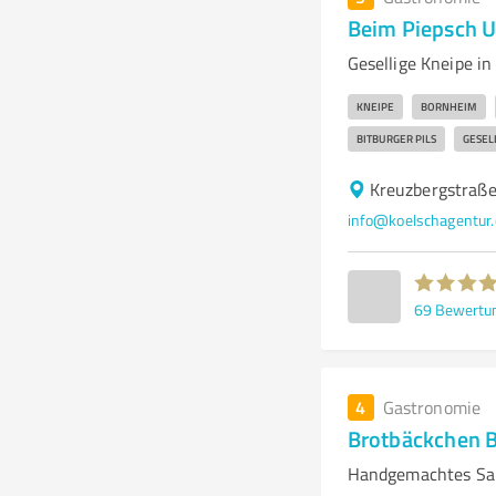
Beim Piepsch U
Gesellige Kneipe i
KNEIPE
BORNHEIM
BITBURGER PILS
GESEL
Kreuzbergstraß
info@koelschagentur.
69
Bewertu
4
Gastronomie
Brotbäckchen B
Handgemachtes Sau