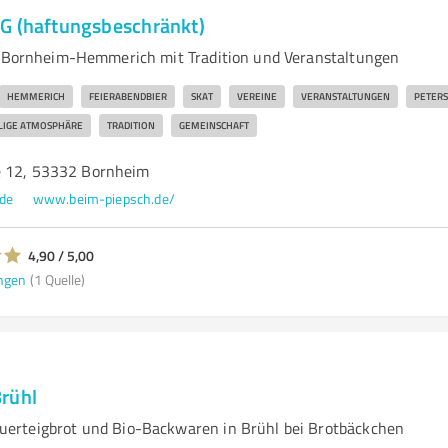
G (haftungsbeschränkt)
n Bornheim-Hemmerich mit Tradition und Veranstaltungen
HEMMERICH
FEIERABENDBIER
SKAT
VEREINE
VERANSTALTUNGEN
PETERS
LIGE ATMOSPHÄRE
TRADITION
GEMEINSCHAFT
e 12, 53332 Bornheim
de
www.beim-piepsch.de/
4,90 / 5,00
ngen
(1 Quelle)
rühl
erteigbrot und Bio-Backwaren in Brühl bei Brotbäckchen