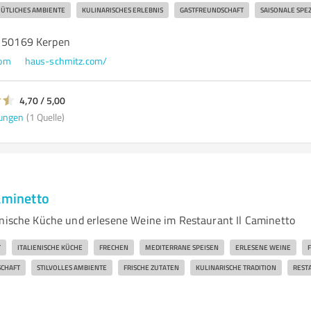
ÜTLICHES AMBIENTE
KULINARISCHES ERLEBNIS
GASTFREUNDSCHAFT
SAISONALE SPEZ
, 50169 Kerpen
com
haus-schmitz.com/
4,70 / 5,00
ungen
(1 Quelle)
aminetto
enische Küche und erlesene Weine im Restaurant Il Caminetto
T
ITALIENISCHE KÜCHE
FRECHEN
MEDITERRANE SPEISEN
ERLESENE WEINE
SCHAFT
STILVOLLES AMBIENTE
FRISCHE ZUTATEN
KULINARISCHE TRADITION
REST