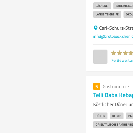
BÄCKEREI
SAUERTEIGB
LANGE TEIGREIFE
ÖKOL
Carl-Schurz-Str
info@brotbaeckchen.
76
Bewertu
5
Gastronomie
Telli Baba Keb
Köstlicher Döner u
DÖNER
KEBAP
PIZ
ORIENTALISCHES AMBIENTE