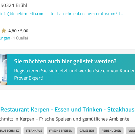
 50321 Brühl
info@toneki-media.com
tellibaba-bruehl.doener-curator.com/de/
4,80 / 5,00
ungen
(1 Quelle)
Sie möchten auch hier gelistet werden?
Registrieren Sie sich jetzt und werden Sie ein von Kund
ProvenExpert!
 Restaurant Kerpen - Essen und Trinken - Steakhaus
hmitz in Kerpen - Frische Speisen und gemütliches Ambiente
HAUS SCHMITZ
STEAKHAUS
FRISCHE SPEISEN
GÄNSEZEIT
REIBEKUCHEN
VEGE