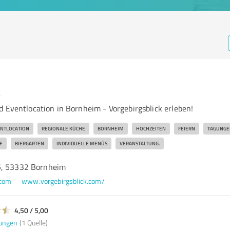
k
d Eventlocation in Bornheim - Vorgebirgsblick erleben!
NTLOCATION
REGIONALE KÜCHE
BORNHEIM
HOCHZEITEN
FEIERN
TAGUNGE
E
BIERGARTEN
INDIVIDUELLE MENÜS
VERANSTALTUNG.
5, 53332 Bornheim
.com
www.vorgebirgsblick.com/
4,50 / 5,00
ungen
(1 Quelle)