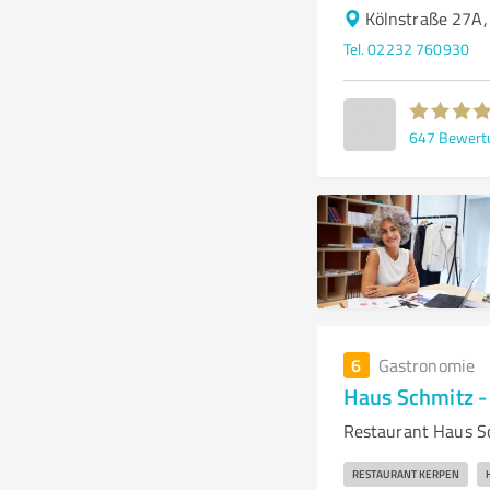
Kölnstraße 27A,
Tel. 02232 760930
647
Bewert
6
Gastronomie
Haus Schmitz -
Restaurant Haus Sc
RESTAURANT KERPEN