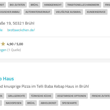
ROT
BIO-ZUTATEN
BRÜHL
HANDGEMACHT
TRADITIONELLES HANDWERK
FRI
OGISCHER ANBAU
AUTOMATENVERKAUF
VIELFÄLTIGE AUSWAHL
KUNDENSERVICE
aße 19, 50321 Brühl
de
brotbaeckchen.de/
4,90 / 5,00
ngen
(1 Quelle)
ap Haus
nd knusprige Pizza im Telli Baba Kebap Haus in Brühl
ZA
GRILLGERICHTE
TÜRKISCHE KÜCHE
VEGETARISCHE OPTIONEN
FRISCHE ZUTAT
NACHSPEISEN
BRÜHL
ABHOLDIENST
SPEISEKARTE