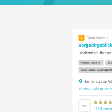
1
Gastronomie
Vorgebirgsblic
Hochzeitsbuffet un
HOCHZEITSBUFFET
EVE
NACHHALTIGE GASTRONOMI
Händelstraße 4
info@vorgebirgsblick
477
Bewert