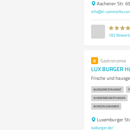
Aachener Str. 6
info@il-caminetto.co
182
Bewert
8
Gastronomie
LUX BURGER H
Frische und hausg
BURGERRESTAURANT
F
KUNDENBEWERTUNGEN
BURGERLIEBHABER
Luxemburger Str
luxburger.de/