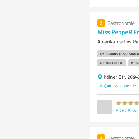
2
Gastronomie
Miss PeppeR F
Amerikanisches Re
AMERIKANISCHES RESTAUR
ALL YOU CAN EAT
MISS
Kölner Str. 209
info@misspepper.de
5.287
Bewe
3
Gastronomie