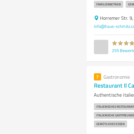
FAMILIENBETRIEB
GEM
Horremer Str. 9
info@haus-schmitz.
255
Bewert
7
Gastronomie
Restaurant Il C
Authentische itali
ITALIENISCHES RESTAURAN
ITALIENISCHE GASTFREUND
GEMÜTLICHES ESSEN