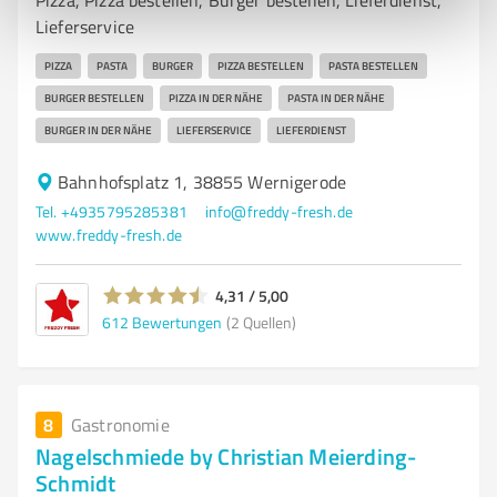
Pizza, Pizza bestellen, Burger bestellen, Lieferdienst,
Lieferservice
PIZZA
PASTA
BURGER
PIZZA BESTELLEN
PASTA BESTELLEN
BURGER BESTELLEN
PIZZA IN DER NÄHE
PASTA IN DER NÄHE
BURGER IN DER NÄHE
LIEFERSERVICE
LIEFERDIENST
Bahnhofsplatz 1, 38855 Wernigerode
Tel. +4935795285381
info@freddy-fresh.de
www.freddy-fresh.de
4,31 / 5,00
612
Bewertungen
(2 Quellen)
8
Gastronomie
Nagelschmiede by Christian Meierding-
Schmidt