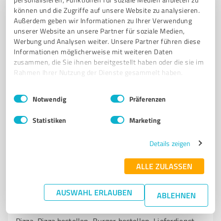
Collina in Wernigerode
können und die Zugriffe auf unsere Website zu analysieren.
Außerdem geben wir Informationen zu Ihrer Verwendung
ITALIENISCHES RESTAURANT
WERNIGERODE
ITALIENISCHE KÜCHE
unserer Website an unsere Partner für soziale Medien,
Werbung und Analysen weiter. Unsere Partner führen diese
PIZZERIA
FRISCHE ZUTATEN
PASTA
PIZZA
GASTFREUNDSCHAFT
Informationen möglicherweise mit weiteren Daten
FAMILIENFEIERN
ROMANTISCHES ABENDESSEN
zusammen, die Sie ihnen bereitgestellt haben oder die sie im
GEMÜTLICHE ATMOSPHÄRE
KULINARISCHE ERFAHRUNG
Rahmen Ihrer Nutzung der Dienste gesammelt haben.
Einwilligungsauswahl
Impressum
|
Datenschutzbestimmungen
Burgberg 15, 38855 Wernigerode
Notwendig
Präferenzen
la-collina@t-online.de
www.la-collina.de/
Statistiken
Marketing
4,50 / 5,00
Details zeigen
1.237
Bewertungen
(1 Quelle)
ALLE ZULASSEN
7
Gastronomie
AUSWAHL ERLAUBEN
ABLEHNEN
Freddy Fresh Pizza Wernigerode