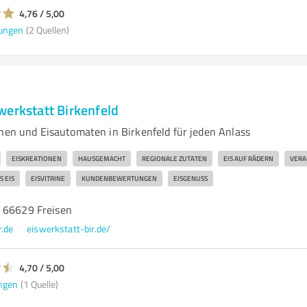
4,76 / 5,00
ungen
(2 Quellen)
werkstatt Birkenfeld
onen und Eisautomaten in Birkenfeld für jeden Anlass
EISKREATIONEN
HAUSGEMACHT
REGIONALE ZUTATEN
EIS AUF RÄDERN
VERA
S EIS
EISVITRINE
KUNDENBEWERTUNGEN
EISGENUSS
 66629 Freisen
.de
eiswerkstatt-bir.de/
4,70 / 5,00
ngen
(1 Quelle)