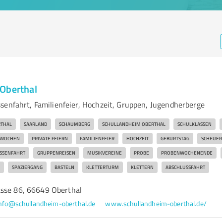
Oberthal
senfahrt, Familienfeier, Hochzeit, Gruppen, Jugendherberge
THAL
SAARLAND
SCHAUMBERG
SCHULLANDHEIM OBERTHAL
SCHULKLASSEN
TWOCHEN
PRIVATE FEIERN
FAMILIENFEIER
HOCHZEIT
GEBURTSTAG
SCHEUER
SSENFAHRT
GRUPPENREISEN
MUSIKVEREINE
PROBE
PROBENWOCHENENDE
SPAZIERGANG
BASTELN
KLETTERTURM
KLETTERN
ABSCHLUSSFAHRT
sse 86, 66649 Oberthal
nfo@schullandheim-oberthal.de
www.schullandheim-oberthal.de/