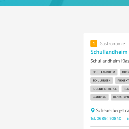
1
Gastronomie
Schullandheim 
Schullandheim Klas
SCHULLANDHEIM
OBER
SCHULUNGEN
PROJEK
JUGENDHERBERGE
KLA
WANDERN
RADFAHREN
Scheuerbergstra
Tel. 06854 90840
i