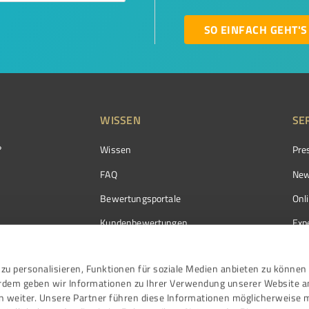
SO EINFACH GEHT'S
WISSEN
SE
?
Wissen
Pre
FAQ
New
Bewertungsportale
Onl
Kundenbewertungen
Exp
Kundenzufriedenheit
Exp
zu personalisieren, Funktionen für soziale Medien anbieten zu können 
Bewertungs­richtlinien
erdem geben wir Informationen zu Ihrer Verwendung unserer Website a
Events
n weiter. Unsere Partner führen diese Informationen möglicherweise 