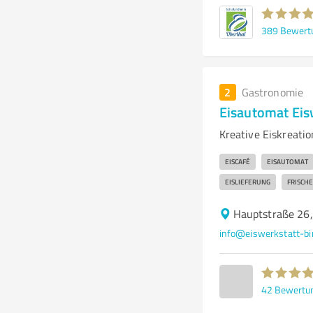
389
Bewert
2
Gastronomie
Eisautomat Eis
Kreative Eiskreati
EISCAFÉ
EISAUTOMAT
EISLIEFERUNG
FRISCHE
Hauptstraße 26,
info@eiswerkstatt-bir
42
Bewertu