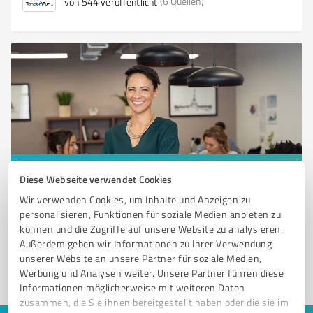
(6 Quellen)
von 544 veröffentlicht
Sie möchten auch hier gelistet werden?
Diese Webseite verwendet Cookies
Wir verwenden Cookies, um Inhalte und Anzeigen zu
Registrieren Sie sich jetzt und werden Sie ein von
personalisieren, Funktionen für soziale Medien anbieten zu
Kunden empfohlener ProvenExpert!
können und die Zugriffe auf unsere Website zu analysieren.
Außerdem geben wir Informationen zu Ihrer Verwendung
unserer Website an unsere Partner für soziale Medien,
1
Werbung und Analysen weiter. Unsere Partner führen diese
Informationen möglicherweise mit weiteren Daten
zusammen, die Sie ihnen bereitgestellt haben oder die sie im