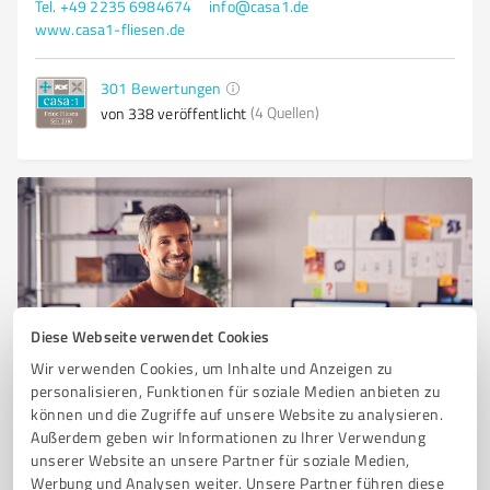
Tel. +49 2235 6984674
info@casa1.de
www.casa1-fliesen.de
301
Bewertungen
(4 Quellen)
von 338 veröffentlicht
Diese Webseite verwendet Cookies
Wir verwenden Cookies, um Inhalte und Anzeigen zu
Sie möchten auch hier gelistet werden?
personalisieren, Funktionen für soziale Medien anbieten zu
können und die Zugriffe auf unsere Website zu analysieren.
Registrieren Sie sich jetzt und werden Sie ein von
Außerdem geben wir Informationen zu Ihrer Verwendung
Kunden empfohlener ProvenExpert!
unserer Website an unsere Partner für soziale Medien,
Werbung und Analysen weiter. Unsere Partner führen diese