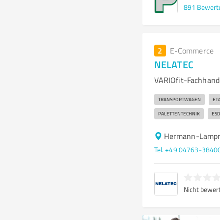
891
Bewert
2
E-Commerce
NELATEC
VARIOfit-Fachhande
TRANSPORTWAGEN
ET
PALETTENTECHNIK
ES
Hermann-Lampre
Tel. +49 04763-3840
Nicht bewer