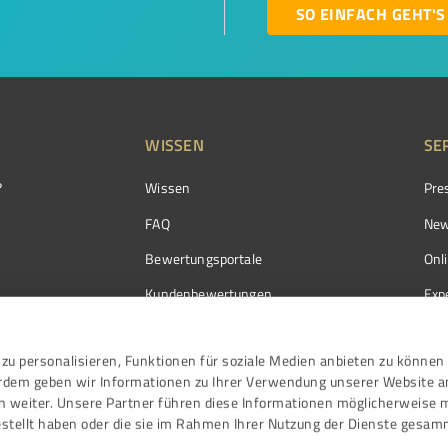
SO EINFACH GEHT'S
WISSEN
SE
?
Wissen
Pre
FAQ
New
Bewertungsportale
Onl
Kundenbewertungen
Exp
Kundenzufriedenheit
Exp
zu personalisieren, Funktionen für soziale Medien anbieten zu können 
Bewertungs­richtlinien
erdem geben wir Informationen zu Ihrer Verwendung unserer Website a
Events
n weiter. Unsere Partner führen diese Informationen möglicherweise 
stellt haben oder die sie im Rahmen Ihrer Nutzung der Dienste gesam