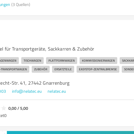
ungen
(3 Quellen)
l für Transportgeräte, Sackkarren & Zubehör
AGENWAGEN
TISCHWAGEN
PLATTFORMWAGEN
KOMMISSIONIERWAGEN
SACKKA
D-TRANSPORTWAGEN
ZUBEHÖR
ERSATZTEILE
EASYSTOP-ZENTRALBREMSE
SONDE
cht-Str. 41, 27442 Gnarrenburg
003
info@nelatec.eu
nelatec.eu
0,00 / 5,00
tet
0