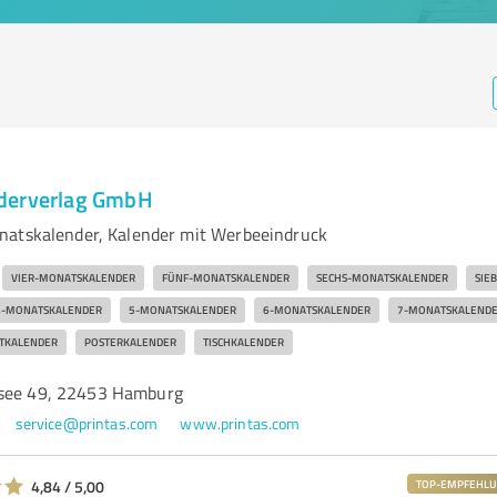
derverlag GmbH
natskalender, Kalender mit Werbeeindruck
VIER-MONATSKALENDER
FÜNF-MONATSKALENDER
SECHS-MONATSKALENDER
SIE
4-MONATSKALENDER
5-MONATSKALENDER
6-MONATSKALENDER
7-MONATSKALEND
TKALENDER
POSTERKALENDER
TISCHKALENDER
ssee 49, 22453 Hamburg
service@printas.com
www.printas.com
4,84 / 5,00
TOP-EMPFEHL