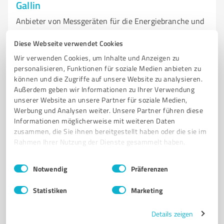
Gallin
Anbieter von Messgeräten für die Energiebranche und
digitale Lösungen
Diese Webseite verwendet Cookies
MESSGERÄTE
SMART METER
E-MOBILITY
DIGITALE MESSSYSTEME
Wir verwenden Cookies, um Inhalte und Anzeigen zu
ENERGIEBRANCHE
HAUSHALTSZÄHLER
SMART METER GATEWAY
personalisieren, Funktionen für soziale Medien anbieten zu
können und die Zugriffe auf unsere Website zu analysieren.
INDUSTRIEZÄHLER
INNOVATIVE LÖSUNGEN
DIGITALISIERUNG
Außerdem geben wir Informationen zu Ihrer Verwendung
ENERGIEWENDE
QUALITÄT
unserer Website an unsere Partner für soziale Medien,
Werbung und Analysen weiter. Unsere Partner führen diese
Neu-Galliner Weg 1, 19258 Gallin
Informationen möglicherweise mit weiteren Daten
Tel. 038851 3260
info@emh-metering.com
zusammen, die Sie ihnen bereitgestellt haben oder die sie im
emh-metering.com/
Rahmen Ihrer Nutzung der Dienste gesammelt haben.
Einwilligungsauswahl
Impressum
|
Datenschutzbestimmungen
Notwendig
Präferenzen
4,30 / 5,00
72
Bewertungen
(1 Quelle)
Statistiken
Marketing
Details zeigen