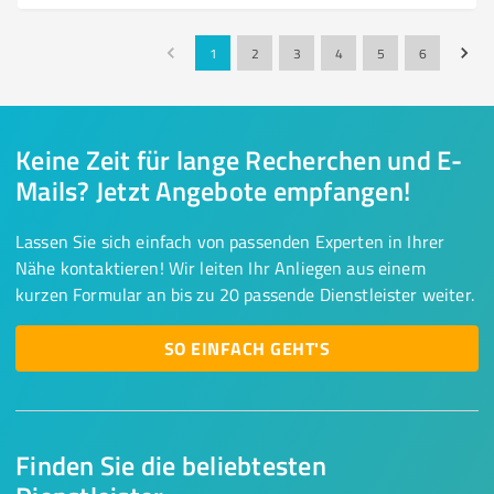
1
2
3
4
5
6
Keine Zeit für lange Recherchen und E-
Mails? Jetzt Angebote empfangen!
Lassen Sie sich einfach von passenden Experten in Ihrer
Nähe kontaktieren! Wir leiten Ihr Anliegen aus einem
kurzen Formular an bis zu 20 passende Dienstleister weiter.
SO EINFACH GEHT'S
Finden Sie die beliebtesten