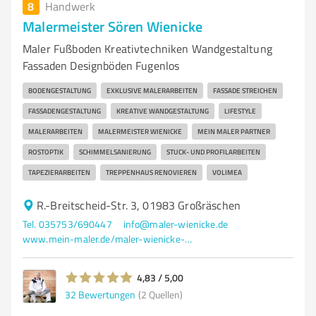
8
Handwerk
Malermeister Sören Wienicke
Maler Fußboden Kreativtechniken Wandgestaltung
Fassaden Designböden Fugenlos
BODENGESTALTUNG
EXKLUSIVE MALERARBEITEN
FASSADE STREICHEN
FASSADENGESTALTUNG
KREATIVE WANDGESTALTUNG
LIFESTYLE
MALERARBEITEN
MALERMEISTER WIENICKE
MEIN MALER PARTNER
ROSTOPTIK
SCHIMMELSANIERUNG
STUCK- UND PROFILARBEITEN
TAPEZIERARBEITEN
TREPPENHAUS RENOVIEREN
VOLIMEA
R.-Breitscheid-Str. 3, 01983 Großräschen
Tel. 035753/690447
info@maler-wienicke.de
www.mein-maler.de/maler-wienicke-aus-grossraeschen/
4,83 / 5,00
32
Bewertungen
(2 Quellen)