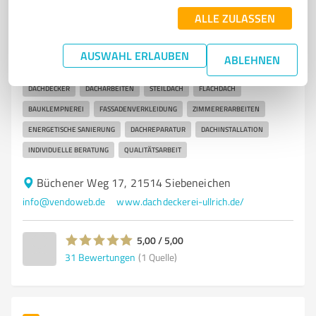
7
Handwerk
ALLE ZULASSEN
Adrian Ullrich Dachdeckermeister
Dachdeckermeister Adrian Ullrich – Ihr Partner für alle
AUSWAHL ERLAUBEN
ABLEHNEN
Dacharbeiten in Siebenei
DACHDECKER
DACHARBEITEN
STEILDACH
FLACHDACH
BAUKLEMPNEREI
FASSADENVERKLEIDUNG
ZIMMERERARBEITEN
ENERGETISCHE SANIERUNG
DACHREPARATUR
DACHINSTALLATION
INDIVIDUELLE BERATUNG
QUALITÄTSARBEIT
Büchener Weg 17, 21514 Siebeneichen
info@vendoweb.de
www.dachdeckerei-ullrich.de/
5,00 / 5,00
31
Bewertungen
(1 Quelle)