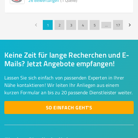
26
Bewertungen
(1 Quelle)
1
2
3
4
5
…
17
Keine Zeit für lange Recherchen und E-
Mails? Jetzt Angebote empfangen!
Lassen Sie sich einfach von passenden Experten in Ihrer
Nähe kontaktieren! Wir leiten Ihr Anliegen aus einem
kurzen Formular an bis zu 20 passende Dienstleister weiter.
SO EINFACH GEHT'S