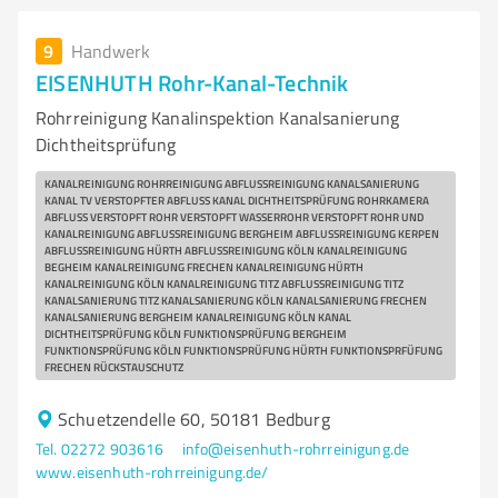
9
Handwerk
EISENHUTH Rohr-Kanal-Technik
Rohrreinigung Kanalinspektion Kanalsanierung
Dichtheitsprüfung
KANALREINIGUNG ROHRREINIGUNG ABFLUSSREINIGUNG KANALSANIERUNG
KANAL TV VERSTOPFTER ABFLUSS KANAL DICHTHEITSPRÜFUNG ROHRKAMERA
ABFLUSS VERSTOPFT ROHR VERSTOPFT WASSERROHR VERSTOPFT ROHR UND
KANALREINIGUNG ABFLUSSREINIGUNG BERGHEIM ABFLUSSREINIGUNG KERPEN
ABFLUSSREINIGUNG HÜRTH ABFLUSSREINIGUNG KÖLN KANALREINIGUNG
BEGHEIM KANALREINIGUNG FRECHEN KANALREINIGUNG HÜRTH
KANALREINIGUNG KÖLN KANALREINIGUNG TITZ ABFLUSSREINIGUNG TITZ
KANALSANIERUNG TITZ KANALSANIERUNG KÖLN KANALSANIERUNG FRECHEN
KANALSANIERUNG BERGHEIM KANALREINIGUNG KÖLN KANAL
DICHTHEITSPRÜFUNG KÖLN FUNKTIONSPRÜFUNG BERGHEIM
FUNKTIONSPRÜFUNG KÖLN FUNKTIONSPRÜFUNG HÜRTH FUNKTIONSPRFÜFUNG
FRECHEN RÜCKSTAUSCHUTZ
Schuetzendelle 60, 50181 Bedburg
Tel. 02272 903616
info@eisenhuth-rohrreinigung.de
www.eisenhuth-rohrreinigung.de/