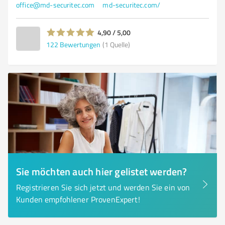
office@md-securitec.com
md-securitec.com/
4,90 / 5,00
122
Bewertungen
(1 Quelle)
Sie möchten auch hier gelistet werden?
Registrieren Sie sich jetzt und werden Sie ein von
Kunden empfohlener ProvenExpert!