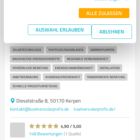
7
Handwerk
ALLE ZULASSEN
Kölner Solar Profis GmbH
AUSWAHL ERLAUBEN
Kölner Solar Profis - Ihr Partner für
ABLEHNEN
Photovoltaikanlagen und Wärmepumpen
SOLARTECHNOLOGIE
PHOTOVOLTAIKANLAGEN
WÄRMEPUMPEN
NACHHALTIGE ENERGIEKONZEPTE
REGIONALE VERBUNDENHEIT
PERSÖNLICHE BERATUNG
ENERGIEUNABHÄNGIGKEIT
INSTALLATION
INBETRIEBNAHME
KUNDENZUFRIEDENHEIT
TRANSPARENTE BERATUNG
SCHNELLE PROJEKTUMSETZUNG
Dieselstraße 8, 50170 Kerpen
kontakt@koelnersolarprofis.de
koelnersolarprofis.de/
4,90 / 5,00
148
Bewertungen
(1 Quelle)