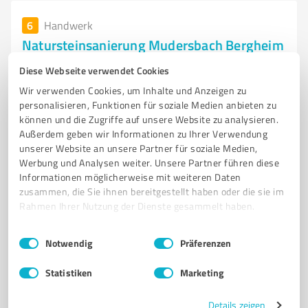
6
Handwerk
Natursteinsanierung Mudersbach Bergheim
Professionelle Sanierung von Natursteinböden und
Diese Webseite verwendet Cookies
Oberflächen in Erftkreis
Wir verwenden Cookies, um Inhalte und Anzeigen zu
personalisieren, Funktionen für soziale Medien anbieten zu
NATURSTEINSANIERUNG
MARMORARBEITEN
GRANITSANIERUNG
können und die Zugriffe auf unsere Website zu analysieren.
TERRAZZO
OBERFLÄCHENSANIERUNG
BODENREINIGUNG
Außerdem geben wir Informationen zu Ihrer Verwendung
unserer Website an unsere Partner für soziale Medien,
RESTAURATION
FASSADENSANIERUNG
HANDWERKLICHE SORGFALT
Werbung und Analysen weiter. Unsere Partner führen diese
KUNDENBEWERTUNGEN
ERFTKREIS
PREIS-LEISTUNGS-VERHÄLTNIS
Informationen möglicherweise mit weiteren Daten
zusammen, die Sie ihnen bereitgestellt haben oder die sie im
Petunienweg 66, 50127 Bergheim
Rahmen Ihrer Nutzung der Dienste gesammelt haben.
info@naturstein-am.de
naturstein-am.de/
Einwilligungsauswahl
Impressum
|
Datenschutzbestimmungen
Notwendig
Präferenzen
4,90 / 5,00
75
Bewertungen
(1 Quelle)
Statistiken
Marketing
Details zeigen