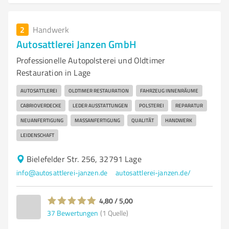
2
Handwerk
Autosattlerei Janzen GmbH
Professionelle Autopolsterei und Oldtimer
Restauration in Lage
AUTOSATTLEREI
OLDTIMER RESTAURATION
FAHRZEUG INNENRÄUME
CABRIOVERDECKE
LEDER AUSSTATTUNGEN
POLSTEREI
REPARATUR
NEUANFERTIGUNG
MASSANFERTIGUNG
QUALITÄT
HANDWERK
LEIDENSCHAFT
Bielefelder Str. 256, 32791 Lage
info@autosattlerei-janzen.de
autosattlerei-janzen.de/
4,80 / 5,00
37
Bewertungen
(1 Quelle)