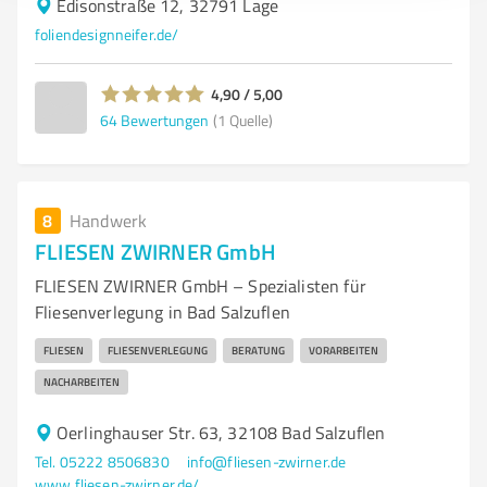
Edisonstraße 12, 32791 Lage
foliendesignneifer.de/
4,90 / 5,00
64
Bewertungen
(1 Quelle)
8
Handwerk
FLIESEN ZWIRNER GmbH
FLIESEN ZWIRNER GmbH – Spezialisten für
Fliesenverlegung in Bad Salzuflen
FLIESEN
FLIESENVERLEGUNG
BERATUNG
VORARBEITEN
NACHARBEITEN
Oerlinghauser Str. 63, 32108 Bad Salzuflen
Tel. 05222 8506830
info@fliesen-zwirner.de
www.fliesen-zwirner.de/