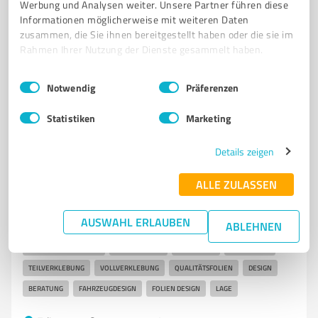
Werbung und Analysen weiter. Unsere Partner führen diese
Davenstedter Str. 60, 30453 Hannover
Informationen möglicherweise mit weiteren Daten
Tel. +49 511 9245668
hello@klavierstimmer.co
zusammen, die Sie ihnen bereitgestellt haben oder die sie im
www.klavierstimmer.co/
Rahmen Ihrer Nutzung der Dienste gesammelt haben.
Einwilligungsauswahl
Impressum
|
Datenschutzbestimmungen
4,93 / 5,00
Notwendig
Präferenzen
104
Bewertungen
(5 Quellen)
Statistiken
Marketing
Details zeigen
7
Handwerk
Folien Design Neifer
ALLE ZULASSEN
Professionelle Fahrzeugfolierungen und Carwrapping in
AUSWAHL ERLAUBEN
Lage
ABLEHNEN
FAHRZEUGFOLIERUNG
CARWRAPPING
FOLIERUNG
LACKSCHUTZ
TEILVERKLEBUNG
VOLLVERKLEBUNG
QUALITÄTSFOLIEN
DESIGN
BERATUNG
FAHRZEUGDESIGN
FOLIEN DESIGN
LAGE