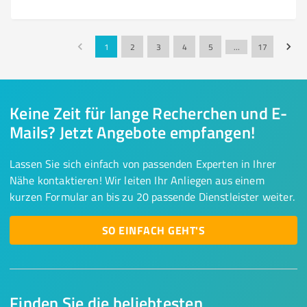
1
2
3
4
5
…
17
Keine Zeit für lange Recherchen und E-
Mails? Jetzt Angebote empfangen!
Lassen Sie sich einfach von passenden Experten in Ihrer
Nähe kontaktieren! Wir leiten Ihr Anliegen aus einem
kurzen Formular an bis zu 20 passende Dienstleister weiter.
SO EINFACH GEHT'S
Finden Sie die beliebtesten