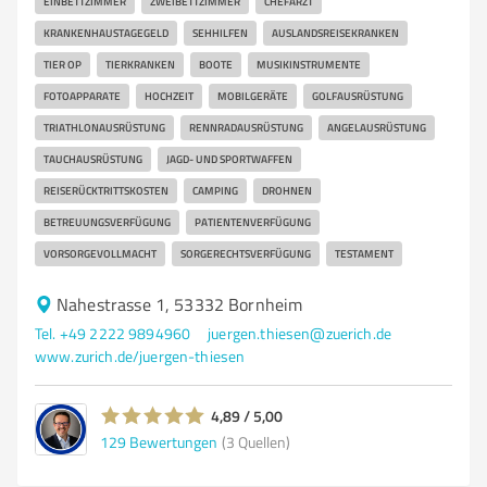
EINBETTZIMMER
ZWEIBETTZIMMER
CHEFARZT
KRANKENHAUSTAGEGELD
SEHHILFEN
AUSLANDSREISEKRANKEN
TIER OP
TIERKRANKEN
BOOTE
MUSIKINSTRUMENTE
FOTOAPPARATE
HOCHZEIT
MOBILGERÄTE
GOLFAUSRÜSTUNG
TRIATHLONAUSRÜSTUNG
RENNRADAUSRÜSTUNG
ANGELAUSRÜSTUNG
TAUCHAUSRÜSTUNG
JAGD- UND SPORTWAFFEN
REISERÜCKTRITTSKOSTEN
CAMPING
DROHNEN
BETREUUNGSVERFÜGUNG
PATIENTENVERFÜGUNG
VORSORGEVOLLMACHT
SORGERECHTSVERFÜGUNG
TESTAMENT
Nahestrasse 1, 53332 Bornheim
Tel. +49 2222 9894960
juergen.thiesen@zuerich.de
www.zurich.de/juergen-thiesen
4,89 / 5,00
129
Bewertungen
(3 Quellen)