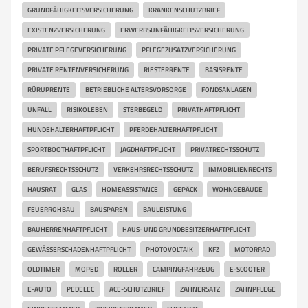
GRUNDFÄHIGKEITSVERSICHERUNG
KRANKENSCHUTZBRIEF
EXISTENZVERSICHERUNG
ERWERBSUNFÄHIGKEITSVERSICHERUNG
PRIVATE PFLEGEVERSICHERUNG
PFLEGEZUSATZVERSICHERUNG
PRIVATE RENTENVERSICHERUNG
RIESTERRENTE
BASISRENTE
RÜRUPRENTE
BETRIEBLICHE ALTERSVORSORGE
FONDSANLAGEN
UNFALL
RISIKOLEBEN
STERBEGELD
PRIVATHAFTPFLICHT
HUNDEHALTERHAFTPFLICHT
PFERDEHALTERHAFTPFLICHT
SPORTBOOTHAFTPFLICHT
JAGDHAFTPFLICHT
PRIVATRECHTSSCHUTZ
BERUFSRECHTSSCHUTZ
VERKEHRSRECHTSSCHUTZ
IMMOBILIENRECHTS
HAUSRAT
GLAS
HOMEASSISTANCE
GEPÄCK
WOHNGEBÄUDE
FEUERROHBAU
BAUSPAREN
BAULEISTUNG
BAUHERRENHAFTPFLICHT
HAUS- UND GRUNDBESITZERHAFTPFLICHT
GEWÄSSERSCHADENHAFTPFLICHT
PHOTOVOLTAIK
KFZ
MOTORRAD
OLDTIMER
MOPED
ROLLER
CAMPINGFAHRZEUG
E-SCOOTER
E-AUTO
PEDELEC
ACE-SCHUTZBRIEF
ZAHNERSATZ
ZAHNPFLEGE