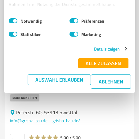
Rahmen Ihrer Nutzung der Dienste gesammelt haben.
4,58 / 5,00
Einwilligungsauswahl
Impressum
|
Datenschutzbestimmungen
Notwendig
Präferenzen
30
Bewertungen
(2 Quellen)
Statistiken
Marketing
Details zeigen
3
Handwerk
Grisha-Bau.de
ALLE ZULASSEN
Rohbau, Hochbau, Innenausbau
AUSWAHL ERLAUBEN
ROHBAU
HOCHBAU
INNENAUSBAU
FASSADENARBEITEN
ABLEHNEN
INNEN- UND AUSSENPUTZ
INNENAUSBAU - SCHLÜSSELFERTIG
MAUERARBEITEN
Peterstr. 60, 53913 Swisttal
info@grisha-bau.de
grisha-bau.de/
5,00 / 5,00