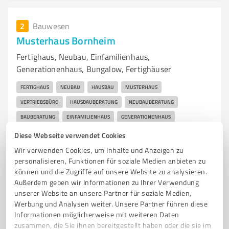
2
Bauwesen
Musterhaus Bornheim
Fertighaus, Neubau, Einfamilienhaus,
Generationenhaus, Bungalow, Fertighäuser
FERTIGHAUS
NEUBAU
HAUSBAU
MUSTERHAUS
VERTRIEBSBÜRO
HAUSBAUBERATUNG
NEUBAUBERATUNG
BAUBERATUNG
EINFAMILIENHAUS
GENERATIONENHAUS
MEHRFAMILIENHAUS
STADTVILLA
BUNGALOW
DOPPELHAUS
Diese Webseite verwendet Cookies
GESCHOSSER
MADE IN GERMANY
DEUTSCHE QUALITÄT
Wir verwenden Cookies, um Inhalte und Anzeigen zu
personalisieren, Funktionen für soziale Medien anbieten zu
ZERTIFIZIERTE QUALITÄT
PRODUKTION IN DEUTSCHLAND
können und die Zugriffe auf unsere Website zu analysieren.
HAUSBAU-RATGEBER
HAUSBAURATGEBER
HAUSBAU-BLOG
Außerdem geben wir Informationen zu Ihrer Verwendung
unserer Website an unsere Partner für soziale Medien,
Lintgesfuhr 1, 53332 Bornheim-Kardorf
Werbung und Analysen weiter. Unsere Partner führen diese
Tel. +49 2227 900913
bornheim@scanhaus.de
Informationen möglicherweise mit weiteren Daten
www.scanhaus.de/service-kontakt/musterhaeuser/musterhaus-bornheim
zusammen, die Sie ihnen bereitgestellt haben oder die sie im