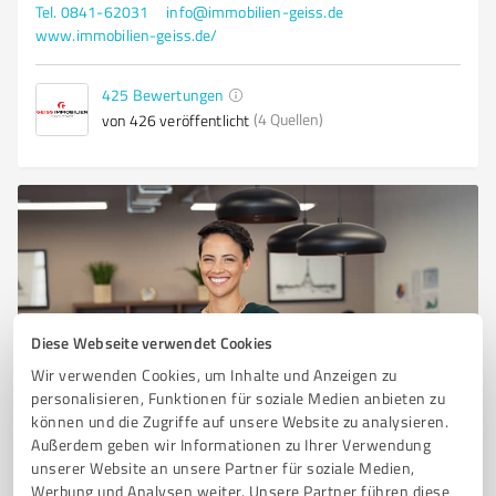
Tel. 0841-62031
info@immobilien-geiss.de
www.immobilien-geiss.de/
425
Bewertungen
(4 Quellen)
von 426 veröffentlicht
Diese Webseite verwendet Cookies
Wir verwenden Cookies, um Inhalte und Anzeigen zu
Sie möchten auch hier gelistet werden?
personalisieren, Funktionen für soziale Medien anbieten zu
können und die Zugriffe auf unsere Website zu analysieren.
Registrieren Sie sich jetzt und werden Sie ein von
Außerdem geben wir Informationen zu Ihrer Verwendung
Kunden empfohlener ProvenExpert!
unserer Website an unsere Partner für soziale Medien,
Werbung und Analysen weiter. Unsere Partner führen diese