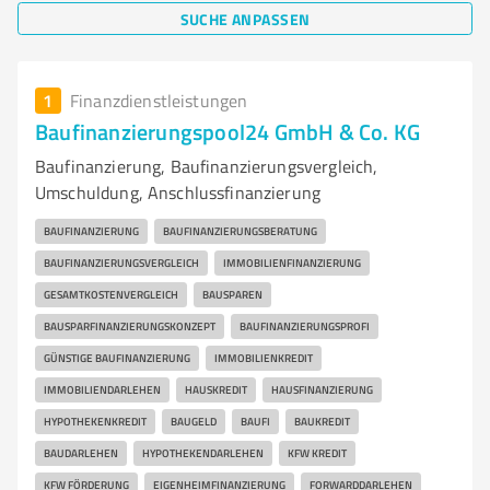
SUCHE ANPASSEN
1
Finanzdienstleistungen
Baufinanzierungspool24 GmbH & Co. KG
Baufinanzierung, Baufinanzierungsvergleich,
Umschuldung, Anschlussfinanzierung
BAUFINANZIERUNG
BAUFINANZIERUNGSBERATUNG
BAUFINANZIERUNGSVERGLEICH
IMMOBILIENFINANZIERUNG
GESAMTKOSTENVERGLEICH
BAUSPAREN
BAUSPARFINANZIERUNGSKONZEPT
BAUFINANZIERUNGSPROFI
GÜNSTIGE BAUFINANZIERUNG
IMMOBILIENKREDIT
IMMOBILIENDARLEHEN
HAUSKREDIT
HAUSFINANZIERUNG
HYPOTHEKENKREDIT
BAUGELD
BAUFI
BAUKREDIT
BAUDARLEHEN
HYPOTHEKENDARLEHEN
KFW KREDIT
KFW FÖRDERUNG
EIGENHEIMFINANZIERUNG
FORWARDDARLEHEN