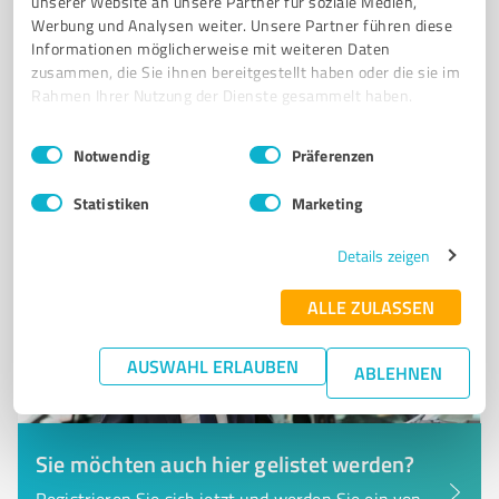
unserer Website an unsere Partner für soziale Medien,
Stuttgarterstr.5, 76137 Karlsruhe
Werbung und Analysen weiter. Unsere Partner führen diese
Tel. 015225704716
Informationen möglicherweise mit weiteren Daten
ouassimelmassoudibusiness@gmail.com
zusammen, die Sie ihnen bereitgestellt haben oder die sie im
www.powerenergie24.de/
Rahmen Ihrer Nutzung der Dienste gesammelt haben.
Einwilligungsauswahl
Impressum
|
Datenschutzbestimmungen
Notwendig
Präferenzen
0,00 / 5,00
Nicht bewertet
0
Statistiken
Marketing
Details zeigen
ALLE ZULASSEN
AUSWAHL ERLAUBEN
ABLEHNEN
Sie möchten auch hier gelistet werden?