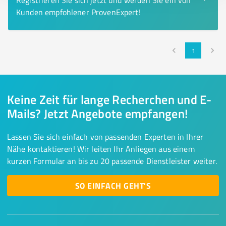
Registrieren Sie sich jetzt und werden Sie ein von
Kunden empfohlener ProvenExpert!
1
Keine Zeit für lange Recherchen und E-
Mails? Jetzt Angebote empfangen!
Lassen Sie sich einfach von passenden Experten in Ihrer
Nähe kontaktieren! Wir leiten Ihr Anliegen aus einem
kurzen Formular an bis zu 20 passende Dienstleister weiter.
SO EINFACH GEHT'S