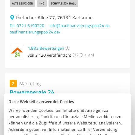
ALTE LEIPZIGER
ING
SCHWÄBISCH HALL
Durlacher Allee 77, 76131 Karlsruhe
Tel. 0721 6190220
info@baufinanzierungspool24.de
baufinanzierungspool24.de/
1.883
Bewertungen
(12 Quellen)
von 2.120 veröffentlicht
2
Marketing
Powerenergie 24
Energieberatung
Diese Webseite verwendet Cookies
Wir verwenden Cookies, um Inhalte und Anzeigen zu
• PHOTOVOLTAIK-BERATUNG INDIVIDUELLE PLANUNG UND
personalisieren, Funktionen für soziale Medien anbieten zu
WIRTSCHAFTLICHKEITSBERECHNUNG – DAMIT IHRE SOLARANLAGE OPTIMAL AUF
IHRE BEDÜRFNISSE ABGESTIMMT IST. • ENERGIEBERATUNG FÜR WOHNGEBÄUDE
können und die Zugriffe auf unsere Website zu analysieren.
ANALYSE DES ENE
Außerdem geben wir Informationen zu Ihrer Verwendung