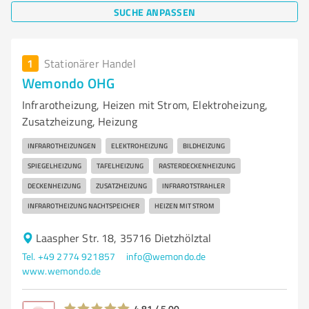
SUCHE ANPASSEN
1
Stationärer Handel
Wemondo OHG
Infrarotheizung, Heizen mit Strom, Elektroheizung,
Zusatzheizung, Heizung
INFRAROTHEIZUNGEN
ELEKTROHEIZUNG
BILDHEIZUNG
SPIEGELHEIZUNG
TAFELHEIZUNG
RASTERDECKENHEIZUNG
DECKENHEIZUNG
ZUSATZHEIZUNG
INFRAROTSTRAHLER
INFRAROTHEIZUNG NACHTSPEICHER
HEIZEN MIT STROM
Laaspher Str. 18, 35716 Dietzhölztal
Tel. +49 2774 921857
info@wemondo.de
www.wemondo.de
4,81 / 5,00