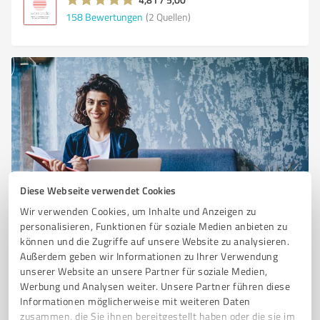
158
Bewertungen
(2 Quellen)
Diese Webseite verwendet Cookies
Sie möchten auch hier gelistet werden?
Wir verwenden Cookies, um Inhalte und Anzeigen zu
Registrieren Sie sich jetzt und werden Sie ein von
personalisieren, Funktionen für soziale Medien anbieten zu
Kunden empfohlener ProvenExpert!
können und die Zugriffe auf unsere Website zu analysieren.
Außerdem geben wir Informationen zu Ihrer Verwendung
unserer Website an unsere Partner für soziale Medien,
Werbung und Analysen weiter. Unsere Partner führen diese
1
Informationen möglicherweise mit weiteren Daten
zusammen, die Sie ihnen bereitgestellt haben oder die sie im