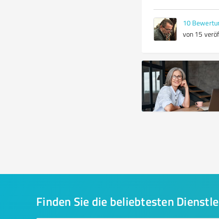
10
Bewertu
von 15 veröf
Finden Sie die beliebtesten Dienstle