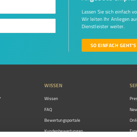
Lassen Sie sich einfach v
Wir leiten Ihr Anliegen a
Dienstleister weiter.
SO EINFACH GEHT'S
WISSEN
SE
?
Wissen
Pre
FAQ
New
Bewertungsportale
Onl
Kundenbewertungen
Exp