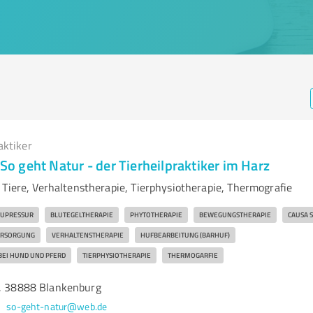
aktiker
 So geht Natur - der Tierheilpraktiker im Harz
 Tiere, Verhaltenstherapie, Tierphysiotherapie, Thermografie
UPRESSUR
BLUTEGELTHERAPIE
PHYTOTHERAPIE
BEWEGUNGSTHERAPIE
CAUSA 
ERSORGUNG
VERHALTENSTHERAPIE
HUFBEARBEITUNG (BARHUF)
EI HUND UND PFERD
TIERPHYSIOTHERAPIE
THERMOGARFIE
3, 38888 Blankenburg
so-geht-natur@web.de