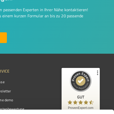
on passenden Experten in Ihrer Nähe kontaktieren!
us einem kurzen Formular an bis zu 20 passende
RVICE
sse
Kundenbewertungen und Erfahrungen zu
ProvenExpert.com
sletter
GUT
%
97
GUT
ine demo
Empfehlungen auf
ProvenExpert.com
ProvenExpert.com
5,00
/
4,42
ertenbewertung