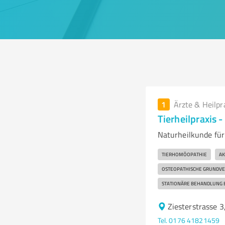
1
Ärzte & Heilpr
Tierheilpraxis -
Naturheilkunde für
TIERHOMÖOPATHIE
AK
OSTEOPATHISCHE GRUNDV
STATIONÄRE BEHANDLUNG B
Ziesterstrasse 
Tel. 0176 41821459