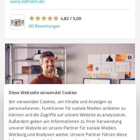
www.solmoon.de/
4,82 / 5,00
80
Bewertungen
Diese Webseite verwendet Cookies
Wir verwenden Cookies, um Inhalte und Anzeigen zu
Sie möchten auch hier gelistet werden?
personalisieren, Funktionen für soziale Medien anbieten zu
Registrieren Sie sich jetzt und werden Sie ein von
können und die Zugriffe auf unsere Website zu analysieren.
Außerdem geben wir Informationen zu Ihrer Verwendung
Kunden empfohlener ProvenExpert!
unserer Website an unsere Partner für soziale Medien,
Werbung und Analysen weiter. Unsere Partner führen diese