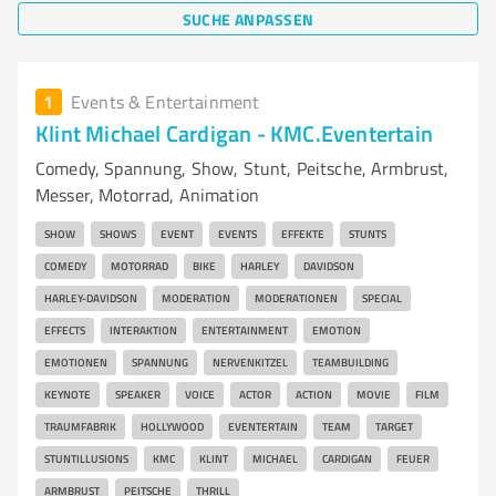
SUCHE ANPASSEN
1
Events & Entertainment
Klint Michael Cardigan - KMC.Eventertain
Comedy, Spannung, Show, Stunt, Peitsche, Armbrust,
Messer, Motorrad, Animation
SHOW
SHOWS
EVENT
EVENTS
EFFEKTE
STUNTS
COMEDY
MOTORRAD
BIKE
HARLEY
DAVIDSON
HARLEY-DAVIDSON
MODERATION
MODERATIONEN
SPECIAL
EFFECTS
INTERAKTION
ENTERTAINMENT
EMOTION
EMOTIONEN
SPANNUNG
NERVENKITZEL
TEAMBUILDING
KEYNOTE
SPEAKER
VOICE
ACTOR
ACTION
MOVIE
FILM
TRAUMFABRIK
HOLLYWOOD
EVENTERTAIN
TEAM
TARGET
STUNTILLUSIONS
KMC
KLINT
MICHAEL
CARDIGAN
FEUER
ARMBRUST
PEITSCHE
THRILL