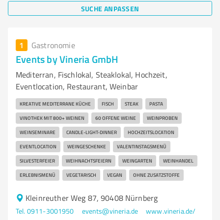
SUCHE ANPASSEN
1
Gastronomie
Events by Vineria GmbH
Mediterran, Fischlokal, Steaklokal, Hochzeit,
Eventlocation, Restaurant, Weinbar
KREATIVE MEDITERRANE KÜCHE
FISCH
STEAK
PASTA
VINOTHEK MIT 800+ WEINEN
60 OFFENE WEINE
WEINPROBEN
WEINSEMINARE
CANDLE-LIGHT-DINNER
HOCHZEITSLOCATION
EVENTLOCATION
WEINGESCHENKE
VALENTINSTAGSMENÜ
SILVESTERFEIER
WEIHNACHTSFEIERN
WEINGARTEN
WEINHANDEL
ERLEBNISMENÜ
VEGETARISCH
VEGAN
OHNE ZUSATZSTOFFE
Kleinreuther Weg 87, 90408 Nürnberg
Tel. 0911-3001950
events@vineria.de
www.vineria.de/