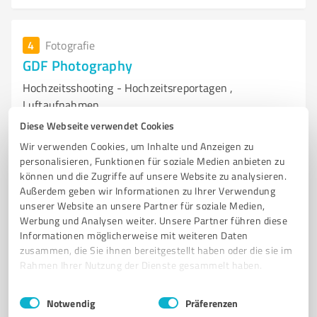
4
Fotografie
GDF Photography
Hochzeitsshooting - Hochzeitsreportagen ,
Luftaufnahmen
Diese Webseite verwendet Cookies
HOCHZEITSFOTOGRAF - EMOTIONALE FOTOS FÜR UNVERGESSLICHE MOMENTE .
Wir verwenden Cookies, um Inhalte und Anzeigen zu
personalisieren, Funktionen für soziale Medien anbieten zu
Germersheimerstr.25, 90469 Nürnberg
können und die Zugriffe auf unsere Website zu analysieren.
Tel. +49 016099620620
info@gdf.photography
Außerdem geben wir Informationen zu Ihrer Verwendung
gdf-photography.de
unserer Website an unsere Partner für soziale Medien,
Werbung und Analysen weiter. Unsere Partner führen diese
0,00 / 5,00
Informationen möglicherweise mit weiteren Daten
zusammen, die Sie ihnen bereitgestellt haben oder die sie im
Nicht bewertet
0
Rahmen Ihrer Nutzung der Dienste gesammelt haben.
Einwilligungsauswahl
Impressum
|
Datenschutzbestimmungen
Notwendig
Präferenzen