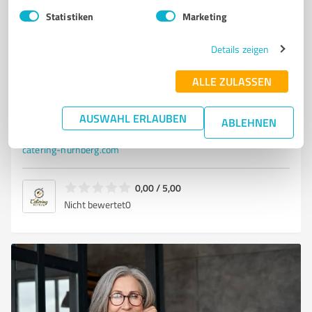
5
Events & Entertainment
Statistiken
Marketing
Catering-Franken
Catering Partyservice Event Hostessen Models
Details zeigen
Promoter
ALLE ZULASSEN
CATERING PARTYSERVICE EVENT HOSTESSEN MODELS PROMOTER
Brettergarten, 90427 Nürnberg
AUSWAHL ERLAUBEN
ABLEHNEN
Tel. +49 17641749392
kontakt@mediagroups.de
catering-nürnberg.com
0,00 / 5,00
Nicht bewertet
0