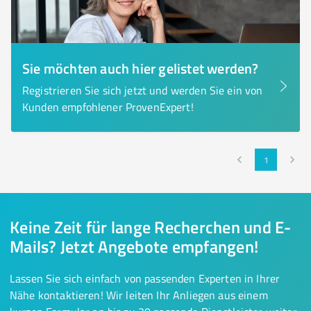
Sie möchten auch hier gelistet werden?
Registrieren Sie sich jetzt und werden Sie ein von
Kunden empfohlener ProvenExpert!
1
Keine Zeit für lange Recherchen und E-
Mails? Jetzt Angebote empfangen!
Lassen Sie sich einfach von passenden Experten in Ihrer
Nähe kontaktieren! Wir leiten Ihr Anliegen aus einem