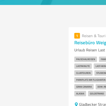
1
Reisen & Tour
Reisebüro Weig
Urlaub Reisen Last
PAUSCHALREISEN
FAMI
LASTMINUTE
LAST-MIN
CLUBTOUREN
STUDIEN
PARKPLATZ AM FLUGHAFEN
GRAN CANARIA
DOM. RE
ALASKA
GOLDSTRAND
Gladbecker Stra