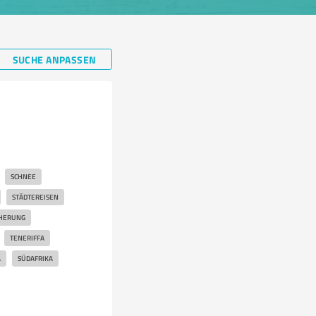
SUCHE ANPASSEN
SCHNEE
STÄDTEREISEN
CHERUNG
TENERIFFA
A
SÜDAFRIKA