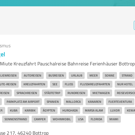
ismus
el
 Miute Kreuzfahrt Pauschalreise Bahnreise Ferienhäuser Bottrop
LIENREISEN
AUTOREISEN
BUSREISEN
URLAUB
MEER
SONNE
STRAND
UTE-REISEN
KREUZFAHRTEN
SEE
FLUSS
FLUSSKREUZFAHRTEN
NUR HOTEL
REISEN
SPRACHREISEN
STÄDTETRIP
RUNDREISEN
MIETWAGEN
REISEVERSI
PARKPLATZ AM AIRPORT
SPANIEN
MALLORCA
KANAREN
FUERTEVENTURA
P.
KUBA
KARIBIK
ÄGYPTEN
HURGHADA
MARSA ALAM
LUXOR
KENI
SONNENSTRAND
CAMPER
WOHNMOBIL
USA
FLORIDA
MIAMI
sse 217, 46240 Bottrop