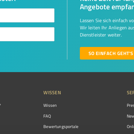
Angebote empfa
Lassen Sie sich einfach v
Wir leiten Ihr Anliegen a
Dienstleister weiter.
SO EINFACH GEHT'S
WISSEN
SE
?
Wissen
Pre
FAQ
New
Bewertungsportale
Onl