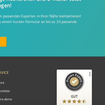
ngen!
on passenden Experten in Ihrer Nähe kontaktieren!
us einem kurzen Formular an bis zu 20 passende
RVICE
sse
Kundenbewertungen und Erfahrungen zu
ProvenExpert.com
sletter
GUT
%
97
GUT
ine demo
Empfehlungen auf