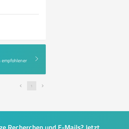
en empfohlener
1
nge Recherchen und E-Mails? Jetzt