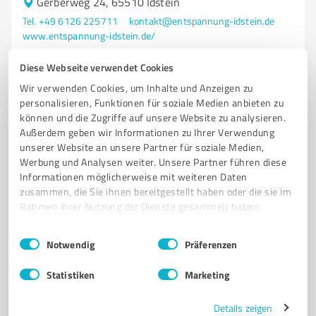
Gerberweg 24, 65510 Idstein
Tel. +49 6126 225711
kontakt@entspannung-idstein.de
www.entspannung-idstein.de/
Diese Webseite verwendet Cookies
0,00 / 5,00
Wir verwenden Cookies, um Inhalte und Anzeigen zu
Nicht bewertet
0
personalisieren, Funktionen für soziale Medien anbieten zu
können und die Zugriffe auf unsere Website zu analysieren.
Außerdem geben wir Informationen zu Ihrer Verwendung
unserer Website an unsere Partner für soziale Medien,
Werbung und Analysen weiter. Unsere Partner führen diese
Informationen möglicherweise mit weiteren Daten
zusammen, die Sie ihnen bereitgestellt haben oder die sie im
Rahmen Ihrer Nutzung der Dienste gesammelt haben.
Einwilligungsauswahl
Impressum
|
Datenschutzbestimmungen
Notwendig
Präferenzen
Sie möchten auch hier gelistet werden?
Statistiken
Marketing
Registrieren Sie sich jetzt und werden Sie ein von
Details zeigen
Kunden empfohlener ProvenExpert!