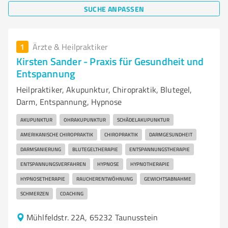
SUCHE ANPASSEN
1
Ärzte & Heilpraktiker
Kirsten Sander - Praxis für Gesundheit und
Entspannung
Heilpraktiker, Akupunktur, Chiropraktik, Blutegel,
Darm, Entspannung, Hypnose
AKUPUNKTUR
OHRAKUPUNKTUR
SCHÄDELAKUPUNKTUR
AMERIKANISCHE CHIROPRAKTIK
CHIROPRAKTIK
DARMGESUNDHEIT
DARMSANIERUNG
BLUTEGELTHERAPIE
ENTSPANNUNGSTHERAPIE
ENTSPANNUNGSVERFAHREN
HYPNOSE
HYPNOTHERAPIE
HYPNOSETHERAPIE
RAUCHERENTWÖHNUNG
GEWICHTSABNAHME
SCHMERZEN
COACHING
Mühlfeldstr. 22A, 65232 Taunusstein