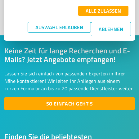
ALLE ZULASSEN
1
AUSWAHL ERLAUBEN
ABLEHNEN
Keine Zeit für lange Recherchen und E-
Mails? Jetzt Angebote empfangen!
Lassen Sie sich einfach von passenden Experten in Ihrer
Nähe kontaktieren! Wir leiten Ihr Anliegen aus einem
kurzen Formular an bis zu 20 passende Dienstleister weiter.
SO EINFACH GEHT'S
Finden Sie die beliebtesten