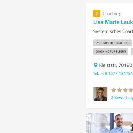
2
Coaching
Lisa Marie La
Systemisches Coac
SYSTEMISCHES COACHING
COACHING FÜR ELTERN
Kleiststr, 70180
Tel. +49 1577 13478
2
Bewertun