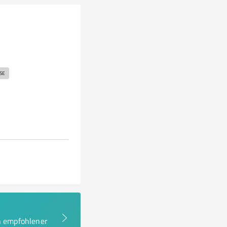
SE
en empfohlener