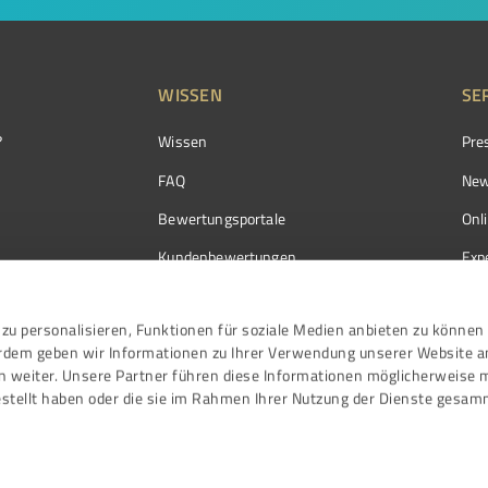
WISSEN
SE
?
Wissen
Pre
FAQ
New
Bewertungsportale
Onl
Kundenbewertungen
Exp
Kundenzufriedenheit
Exp
zu personalisieren, Funktionen für soziale Medien anbieten zu können 
Bewertungs­richtlinien
erdem geben wir Informationen zu Ihrer Verwendung unserer Website a
Events
n weiter. Unsere Partner führen diese Informationen möglicherweise 
stellt haben oder die sie im Rahmen Ihrer Nutzung der Dienste gesam