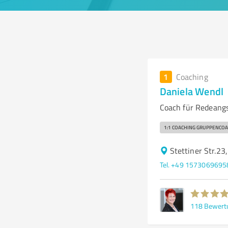
1
Coaching
Daniela Wendl
Coach für Redeangs
1:1 COACHING GRUPPENCOA
Stettiner Str.23
Tel. +49 1573069695
118
Bewert