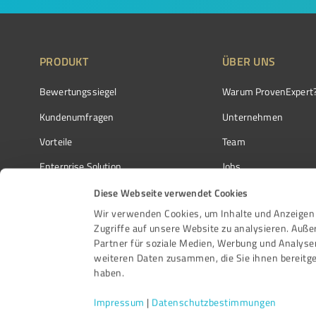
PRODUKT
ÜBER UNS
Bewertungssiegel
Warum ProvenExpert
Kundenumfragen
Unternehmen
Vorteile
Team
Enterprise Solution
Jobs
Partnerprogramm
Kundenstimmen
Diese Webseite verwendet Cookies
Wir verwenden Cookies, um Inhalte und Anzeigen 
Auszeichnungen
Kontakt
Zugriffe auf unsere Website zu analysieren. Auß
Partner für soziale Medien, Werbung und Analyse
weiteren Daten zusammen, die Sie ihnen bereitge
haben.
Impressum
|
Datenschutzbestimmungen