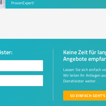
ProvenExpert!
ister:
Keine Zeit für la
Angebote empfa
Lassen Sie sich einfach v
Wir leiten Ihr Anliegen a
Dienstleister weiter.
SO EINFACH GEHT'S