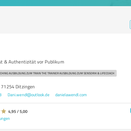
t & Authentizität vor Publikum
CHING AUSBILDUNG ZUM TRAIN THE TRAINER AUSBILDUNG ZUM SENSORIK & LIFECOACH
, 71254 Ditzingen
8
Dani.wendl@outlook.de
danielawendl.com
4,95 / 5,00
ungen