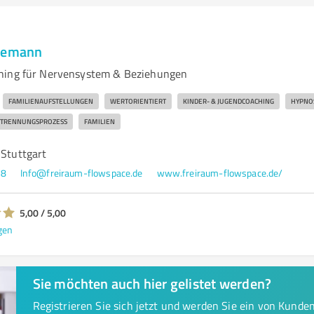
ukemann
hing für Nervensystem & Beziehungen
FAMILIENAUFSTELLUNGEN
WERTORIENTIERT
KINDER- & JUGENDCOACHING
HYPNO
TRENNUNGSPROZESS
FAMILIEN
 Stuttgart
48
Info@freiraum-flowspace.de
www.freiraum-flowspace.de/
5,00 / 5,00
gen
Sie möchten auch hier gelistet werden?
Registrieren Sie sich jetzt und werden Sie ein von Kund