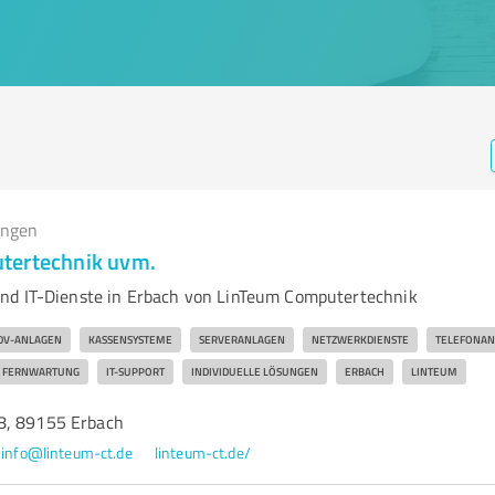
ungen
tertechnik uvm.
nd IT-Dienste in Erbach von LinTeum Computertechnik
DV-ANLAGEN
KASSENSYSTEME
SERVERANLAGEN
NETZWERKDIENSTE
TELEFONAN
FERNWARTUNG
IT-SUPPORT
INDIVIDUELLE LÖSUNGEN
ERBACH
LINTEUM
8, 89155 Erbach
info@linteum-ct.de
linteum-ct.de/