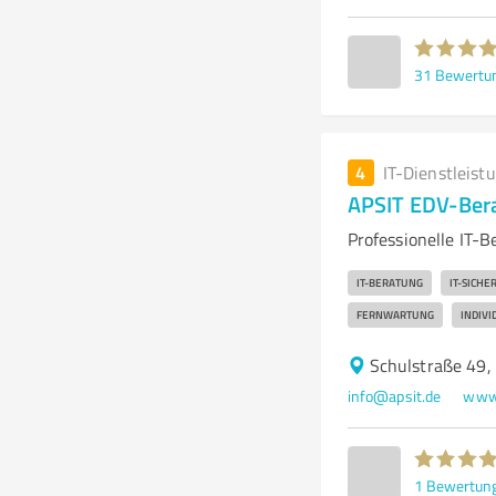
31
Bewertu
4
IT-Dienstleist
APSIT EDV-Ber
Professionelle IT-
IT-BERATUNG
IT-SICHE
FERNWARTUNG
INDIV
Schulstraße 49,
info@apsit.de
www.
1
Bewertun