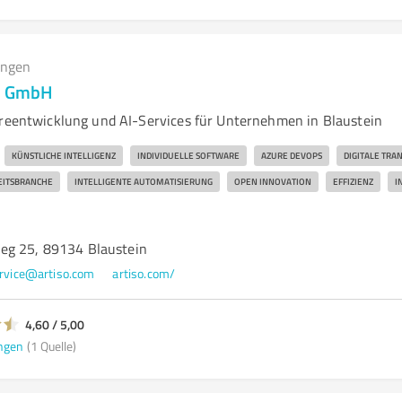
ungen
ns GmbH
areentwicklung und AI-Services für Unternehmen in Blaustein
KÜNSTLICHE INTELLIGENZ
INDIVIDUELLE SOFTWARE
AZURE DEVOPS
DIGITALE TR
ITSBRANCHE
INTELLIGENTE AUTOMATISIERUNG
OPEN INNOVATION
EFFIZIENZ
I
eg 25, 89134 Blaustein
rvice@artiso.com
artiso.com/
4,60 / 5,00
ngen
(1 Quelle)