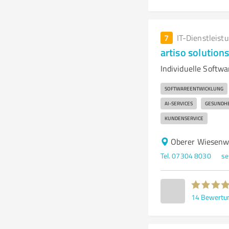
7
IT-Dienstleist
artiso solutio
Individuelle Softw
SOFTWAREENTWICKLUNG
AI-SERVICES
GESUNDHE
KUNDENSERVICE
Oberer Wiesenw
Tel. 07304 8030
se
14
Bewertu