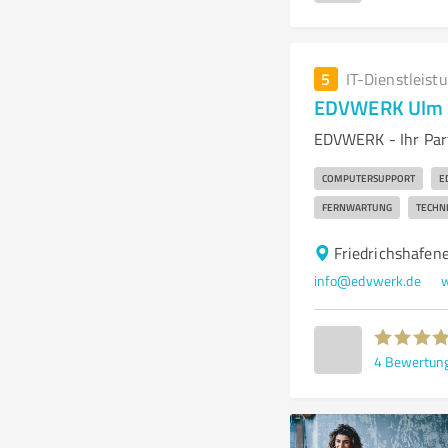
5
IT-Dienstleist
EDVWERK Ulm
EDVWERK - Ihr Part
COMPUTERSUPPORT
E
FERNWARTUNG
TECHN
Friedrichshafen
info@edvwerk.de
4
Bewertun