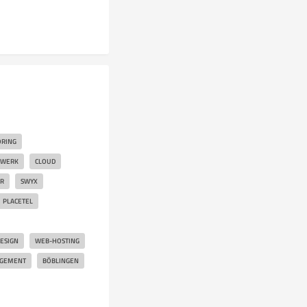
RING
ZWERK
CLOUD
R
SWYX
PLACETEL
ESIGN
WEB-HOSTING
AGEMENT
BÖBLINGEN