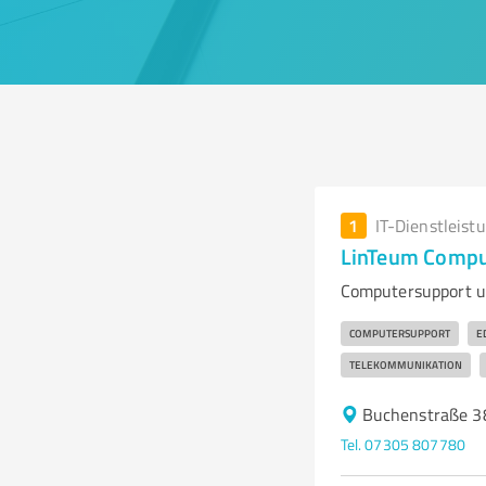
1
IT-Dienstleist
LinTeum Compu
Computersupport u
COMPUTERSUPPORT
E
TELEKOMMUNIKATION
Buchenstraße 3
Tel. 07305 807780