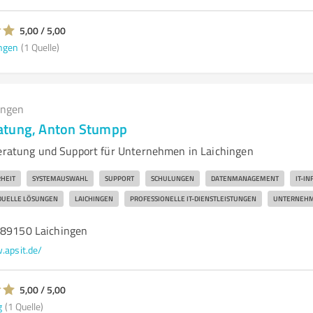
5,00 / 5,00
ngen
(1 Quelle)
ungen
atung, Anton Stumpp
Beratung und Support für Unternehmen in Laichingen
RHEIT
SYSTEMAUSWAHL
SUPPORT
SCHULUNGEN
DATENMANAGEMENT
IT-I
IDUELLE LÖSUNGEN
LAICHINGEN
PROFESSIONELLE IT-DIENSTLEISTUNGEN
UNTERNEHM
 89150 Laichingen
apsit.de/
5,00 / 5,00
g
(1 Quelle)