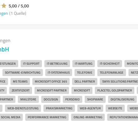
5,00 / 5,00
ngen
(1 Quelle)
ungen
mbH
LEISTUNGEN
IT-SUPPORT
IT-BETREUUNG
IT-WARTUNG
IT-SICHERHEIT
MONITO
SOFTWARE-EINRICHTUNG
IT-SYSTEMHAUS
TELEFONIE
TELEFONANLAGE
NET
FICE
MS TEAMS
MICROSOFT OFFICE 365
DELL PARTNER
SWYX SOLUTIONS PARTNE
ITY
ZERTIFIZIERT
MICROSOFT PARTNER
MICROSOFT
PLACETEL GOLDPARTNER
 PARTNER
MAILSTORE
DOCUSIGN
PERSONIO
SHOPWARE
DIGITALISIERUNG
WEB-DIENSTLEISTUNG
PRAXISMARKETING
WEB-AGENTUR
WEBSEITE
WEBD
SOCIAL MEDIA
PERFORMANCE MARKETING
ONLINE-MARKETING
REPUTATIONSMAN