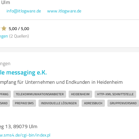
9 Ulm
0
info@itlogware.de
www.itlogware.de
5,00 / 5,00
ngen
(2 Quellen)
ungen
le messaging e.K.
mpfang für Unternehmen und Endkunden in Heidenheim
PFANG
TELEKOMMUNIKATIONSANBIETER
HEIDENHEIM
HTTP-XML SCHNITTSTELLE
RSAND
PREPAID SMS
INDIVIDUELLE LÖSUNGEN
ADRESSBUCH
GRUPPENVERSAND
weg 13, 89079 Ulm
.sms4.de/cgi-bin/index.pl