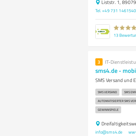
Liststr. 1, 8907
Tel. +49 731 146154
13
Bewertu
3
IT-Dienstleist
sms4.de - mobi
SMS Versand und E
SMS VERSAND
SMS EM
AUTOMATISIERTER SMS VE
GEWINNSPIELE
Dreifaltigkeits
info@sms4.de
www