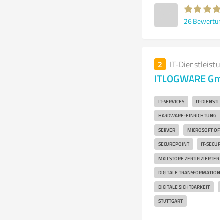
26
Bewertu
2
IT-Dienstleist
ITLOGWARE G
IT-SERVICES
IT-DIENST
HARDWARE-EINRICHTUNG
SERVER
MICROSOFT OF
SECUREPOINT
IT-SECUR
MAILSTORE ZERTIFIZIERTER
DIGITALE TRANSFORMATION
DIGITALE SICHTBARKEIT
STUTTGART