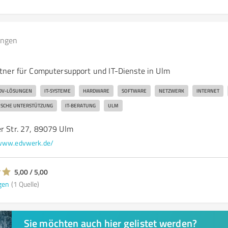
ungen
ner für Computersupport und IT-Dienste in Ulm
DV-LÖSUNGEN
IT-SYSTEME
HARDWARE
SOFTWARE
NETZWERK
INTERNET
ISCHE UNTERSTÜTZUNG
IT-BERATUNG
ULM
er Str. 27, 89079 Ulm
www.edvwerk.de/
5,00 / 5,00
gen
(1 Quelle)
Sie möchten auch hier gelistet werden?